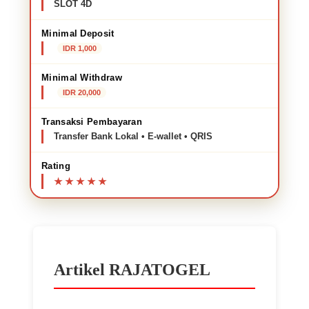
SLOT 4D
Minimal Deposit
IDR 1,000
Minimal Withdraw
IDR 20,000
Transaksi Pembayaran
Transfer Bank Lokal • E-wallet • QRIS
Rating
Artikel RAJATOGEL