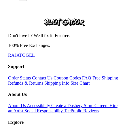
Don't love it? We'll fix it. For free.
100% Free Exchanges.
RAJATOGEL
Support
Order Status
Contact Us
Coupon Codes
FAQ
Free Shipping
Refunds & Returns
Shipping Info
Size Chart
About Us
About Us
Accessibility
Create a Dashery Store
Careers
Hire
an Artist
Social Responsibility
TeePublic Reviews
Explore