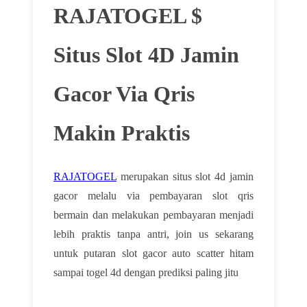
RAJATOGEL $
Situs Slot 4D Jamin
Gacor Via Qris
Makin Praktis
RAJATOGEL
merupakan situs slot 4d jamin
gacor melalu via pembayaran slot qris
bermain dan melakukan pembayaran menjadi
lebih praktis tanpa antri, join us sekarang
untuk putaran slot gacor auto scatter hitam
sampai togel 4d dengan prediksi paling jitu