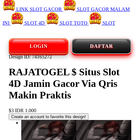
LINK SLOT GACOR
SLOT GACOR MALAM
INI
SLOT 4D
SLOT TOTO
SLOT
LOGIN
DAFTAR
Design ID: 74165272
RAJATOGEL $ Situs Slot
4D Jamin Gacor Via Qris
Makin Praktis
$3
IDR 1.000
Create an account to favorite this design!