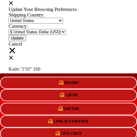
Update Your Browsing Preferences
Shipping Country:
Currency:
Cancel
Katie:
5'10"
160
PROMO
Select your person:
Male
Female
LOGIN
Height
Short
Med
Tall
DAFTAR
Weight
Slim
Avg
Heavy
LINK ALTERNATIF
View Size Chart
LIVE CHAT