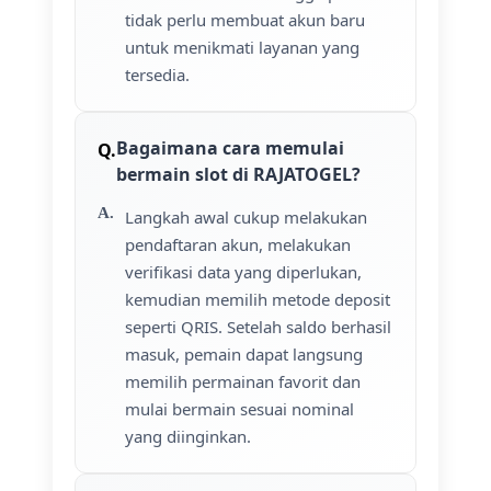
tidak perlu membuat akun baru
untuk menikmati layanan yang
tersedia.
Bagaimana cara memulai
bermain slot di RAJATOGEL?
Langkah awal cukup melakukan
pendaftaran akun, melakukan
verifikasi data yang diperlukan,
kemudian memilih metode deposit
seperti QRIS. Setelah saldo berhasil
masuk, pemain dapat langsung
memilih permainan favorit dan
mulai bermain sesuai nominal
yang diinginkan.