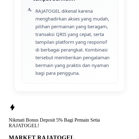
RAJATOGEL dikenal karena
menghadirkan akses yang mudah,
pilihan permainan yang beragam,
transaksi QRIS yang cepat, serta
tampilan platform yang responsif
di berbagai perangkat. Kombinasi
tersebut memberikan pengalaman
bermain yang praktis dan nyaman
bagi para pengguna.
Nikmati
Bonus Deposit 5%
Bagi Pemain Setia
RAJATOGEL!
MARKET RAJATOGEL