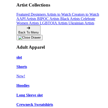
Artist Collections
Featured Designers
Artists to Watch
Creators to Watch
AAPI Artists
BIPOC Artists
Black Artists
Celebrate
Women Artists
LGBTQIA Artists
Ukrainian Artists
Back To Menu
Adult Apparel
slot
Shorts
New!
Hoodies
Long Sleeve slot
Crewneck Sweatshirts