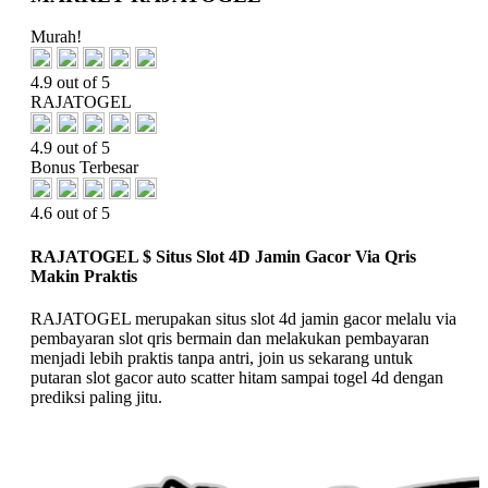
Murah!
4.9 out of 5
RAJATOGEL
4.9 out of 5
Bonus Terbesar
4.6 out of 5
RAJATOGEL $ Situs Slot 4D Jamin Gacor Via Qris
Makin Praktis
RAJATOGEL merupakan situs slot 4d jamin gacor melalu via
pembayaran slot qris bermain dan melakukan pembayaran
menjadi lebih praktis tanpa antri, join us sekarang untuk
putaran slot gacor auto scatter hitam sampai togel 4d dengan
prediksi paling jitu.