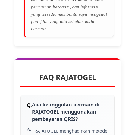
permainan beragam, dan informasi
yang tersedia membantu saya mengenal
fitur-fitur yang ada sebelum mulai
bermain.
FAQ RAJATOGEL
Apa keunggulan bermain di
RAJATOGEL menggunakan
pembayaran QRIS?
RAJATOGEL menghadirkan metode