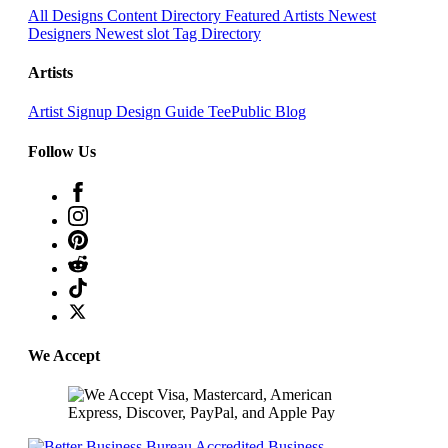
All Designs
Content Directory
Featured Artists
Newest
Designers
Newest slot
Tag Directory
Artists
Artist Signup
Design Guide
TeePublic Blog
Follow Us
We Accept