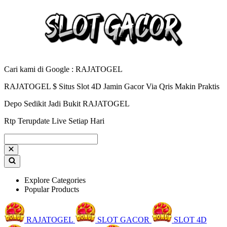
Cari kami di Google : RAJATOGEL
RAJATOGEL $ Situs Slot 4D Jamin Gacor Via Qris Makin Praktis
Depo Sedikit Jadi Bukit RAJATOGEL
Rtp Terupdate Live Setiap Hari
Explore Categories
Popular Products
RAJATOGEL
SLOT GACOR
SLOT 4D