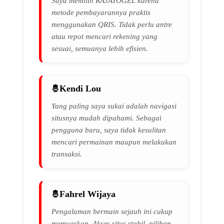
Saya memilih RAJATOGEL karena
metode pembayarannya praktis
menggunakan QRIS. Tidak perlu antre
atau repot mencari rekening yang
sesuai, semuanya lebih efisien.
Kendi Lou
Yang paling saya sukai adalah navigasi
situsnya mudah dipahami. Sebagai
pengguna baru, saya tidak kesulitan
mencari permainan maupun melakukan
transaksi.
Fahrel Wijaya
Pengalaman bermain sejauh ini cukup
memuaskan. Akses situs stabil, pilihan