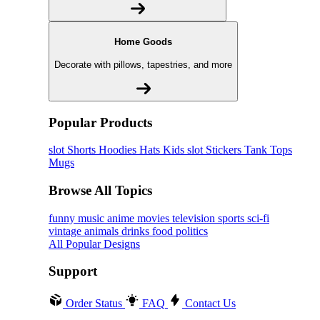
Home Goods
Decorate with pillows, tapestries, and more
Popular Products
slot
Shorts
Hoodies
Hats
Kids slot
Stickers
Tank Tops
Mugs
Browse All Topics
funny
music
anime
movies
television
sports
sci-fi
vintage
animals
drinks
food
politics
All Popular Designs
Support
Order Status
FAQ
Contact Us