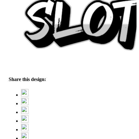
Share this design: