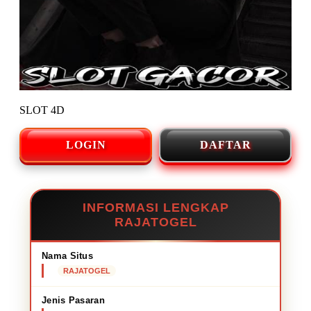
SLOT 4D
LOGIN
DAFTAR
INFORMASI LENGKAP
RAJATOGEL
Nama Situs
RAJATOGEL
Jenis Pasaran