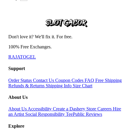
Don't love it? We'll fix it. For free.
100% Free Exchanges.
RAJATOGEL
Support
Order Status
Contact Us
Coupon Codes
FAQ
Free Shipping
Refunds & Returns
Shipping Info
Size Chart
About Us
About Us
Accessibility
Create a Dashery Store
Careers
Hire
an Artist
Social Responsibility
TeePublic Reviews
Explore