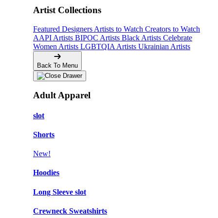
Artist Collections
Featured Designers
Artists to Watch
Creators to Watch
AAPI Artists
BIPOC Artists
Black Artists
Celebrate
Women Artists
LGBTQIA Artists
Ukrainian Artists
Back To Menu
Adult Apparel
slot
Shorts
New!
Hoodies
Long Sleeve slot
Crewneck Sweatshirts