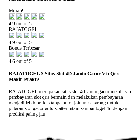
Murah!
4.9 out of 5
RAJATOGEL
4.9 out of 5
Bonus Terbesar
4.6 out of 5
RAJATOGEL $ Situs Slot 4D Jamin Gacor Via Qris
Makin Praktis
RAJATOGEL merupakan situs slot 4d jamin gacor melalu via
pembayaran slot qris bermain dan melakukan pembayaran
menjadi lebih praktis tanpa antri, join us sekarang untuk
putaran slot gacor auto scatter hitam sampai togel 4d dengan
prediksi paling jitu.