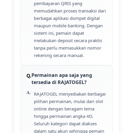
pembayaran QRIS yang
memudahkan proses transaksi dari
berbagai aplikasi dompet digital
maupun mobile banking. Dengan
sistem ini, pemain dapat
melakukan deposit secara praktis
tanpa perlu memasukkan nomor
rekening secara manual.
Permainan apa saja yang
tersedia di RAJATOGEL?
RAJATOGEL menyediakan berbagai
pilihan permainan, mulai dari slot
online dengan beragam tema
hingga permainan angka 4D.
Seluruh kategori dapat diakses
dalam satu akun sehingga pemain