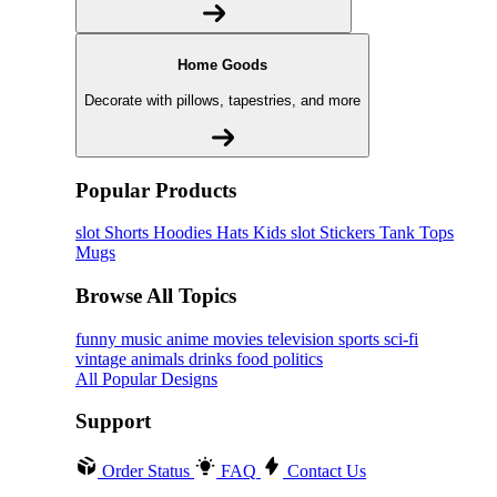
Home Goods
Decorate with pillows, tapestries, and more
Popular Products
slot
Shorts
Hoodies
Hats
Kids slot
Stickers
Tank Tops
Mugs
Browse All Topics
funny
music
anime
movies
television
sports
sci-fi
vintage
animals
drinks
food
politics
All Popular Designs
Support
Order Status
FAQ
Contact Us