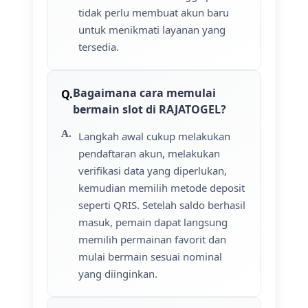
tidak perlu membuat akun baru
untuk menikmati layanan yang
tersedia.
Bagaimana cara memulai
bermain slot di RAJATOGEL?
Langkah awal cukup melakukan
pendaftaran akun, melakukan
verifikasi data yang diperlukan,
kemudian memilih metode deposit
seperti QRIS. Setelah saldo berhasil
masuk, pemain dapat langsung
memilih permainan favorit dan
mulai bermain sesuai nominal
yang diinginkan.