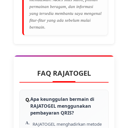
permainan beragam, dan informasi
yang tersedia membantu saya mengenal
fitur-fitur yang ada sebelum mulai
bermain.
FAQ RAJATOGEL
Apa keunggulan bermain di
RAJATOGEL menggunakan
pembayaran QRIS?
RAJATOGEL menghadirkan metode