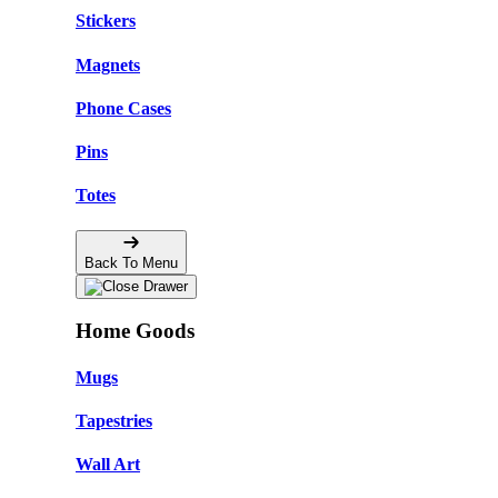
Stickers
Magnets
Phone Cases
Pins
Totes
Back To Menu
Home Goods
Mugs
Tapestries
Wall Art