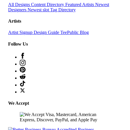
All Designs
Content Directory
Featured Artists
Newest
Designers
Newest slot
Tag Directory
Artists
Artist Signup
Design Guide
TeePublic Blog
Follow Us
We Accept