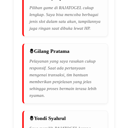
Pilihan game di RAJATOGEL cukup
lengkap. Saya bisa mencoba berbagai
jenis slot dalam satu akun, tampilannya
juga ringan saat dibuka lewat HP.
Gilang Pratama
Pelayanan yang saya rasakan cukup
responsif. Saat ada pertanyaan
mengenai transaksi, tim bantuan
memberikan penjelasan yang jelas
sehingga proses bermain terasa lebih
nyaman.
Yondi Syahrul