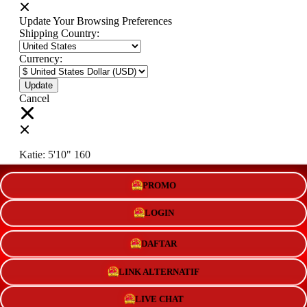
Update Your Browsing Preferences
Shipping Country:
Currency:
Cancel
Katie:
5'10"
160
PROMO
Select your person:
Male
Female
LOGIN
Height
Short
Med
Tall
DAFTAR
Weight
Slim
Avg
Heavy
LINK ALTERNATIF
View Size Chart
LIVE CHAT