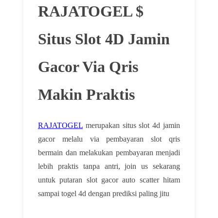
RAJATOGEL $
Situs Slot 4D Jamin
Gacor Via Qris
Makin Praktis
RAJATOGEL
merupakan situs slot 4d jamin
gacor melalu via pembayaran slot qris
bermain dan melakukan pembayaran menjadi
lebih praktis tanpa antri, join us sekarang
untuk putaran slot gacor auto scatter hitam
sampai togel 4d dengan prediksi paling jitu