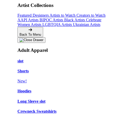
Artist Collections
Featured Designers
Artists to Watch
Creators to Watch
AAPI Artists
BIPOC Artists
Black Artists
Celebrate
Women Artists
LGBTQIA Artists
Ukrainian Artists
Back To Menu
Adult Apparel
slot
Shorts
New!
Hoodies
Long Sleeve slot
Crewneck Sweatshirts