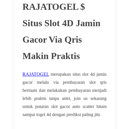
RAJATOGEL $
Situs Slot 4D Jamin
Gacor Via Qris
Makin Praktis
RAJATOGEL
merupakan situs slot 4d jamin
gacor melalu via pembayaran slot qris
bermain dan melakukan pembayaran menjadi
lebih praktis tanpa antri, join us sekarang
untuk putaran slot gacor auto scatter hitam
sampai togel 4d dengan prediksi paling jitu