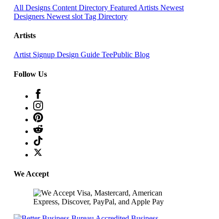
All Designs
Content Directory
Featured Artists
Newest
Designers
Newest slot
Tag Directory
Artists
Artist Signup
Design Guide
TeePublic Blog
Follow Us
We Accept