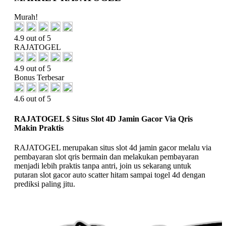
Murah!
4.9 out of 5
RAJATOGEL
4.9 out of 5
Bonus Terbesar
4.6 out of 5
RAJATOGEL $ Situs Slot 4D Jamin Gacor Via Qris
Makin Praktis
RAJATOGEL merupakan situs slot 4d jamin gacor melalu via
pembayaran slot qris bermain dan melakukan pembayaran
menjadi lebih praktis tanpa antri, join us sekarang untuk
putaran slot gacor auto scatter hitam sampai togel 4d dengan
prediksi paling jitu.