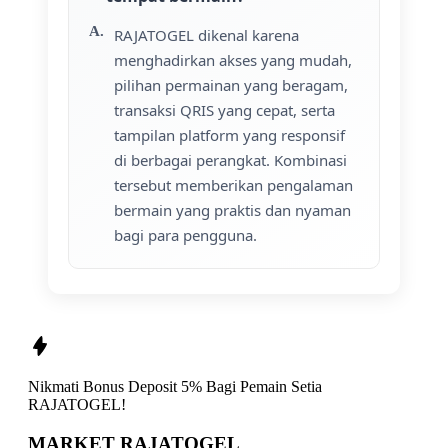
RAJATOGEL dikenal karena
menghadirkan akses yang mudah,
pilihan permainan yang beragam,
transaksi QRIS yang cepat, serta
tampilan platform yang responsif
di berbagai perangkat. Kombinasi
tersebut memberikan pengalaman
bermain yang praktis dan nyaman
bagi para pengguna.
Nikmati
Bonus Deposit 5%
Bagi Pemain Setia
RAJATOGEL!
MARKET RAJATOGEL