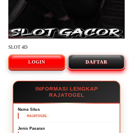
SLOT 4D
LOGIN
DAFTAR
INFORMASI LENGKAP
RAJATOGEL
Nama Situs
RAJATOGEL
Jenis Pasaran