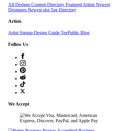
All Designs
Content Directory
Featured Artists
Newest
Designers
Newest slot
Tag Directory
Artists
Artist Signup
Design Guide
TeePublic Blog
Follow Us
We Accept