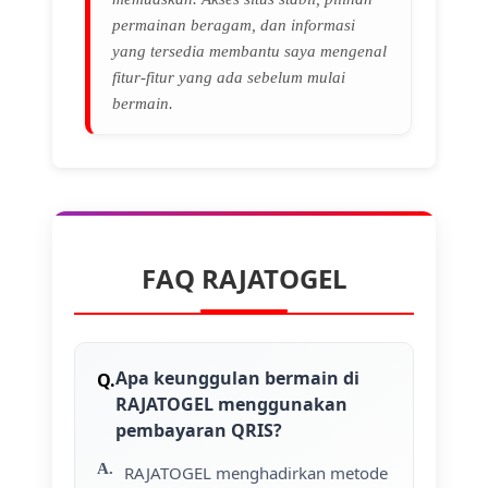
permainan beragam, dan informasi
yang tersedia membantu saya mengenal
fitur-fitur yang ada sebelum mulai
bermain.
FAQ RAJATOGEL
Apa keunggulan bermain di
RAJATOGEL menggunakan
pembayaran QRIS?
RAJATOGEL menghadirkan metode