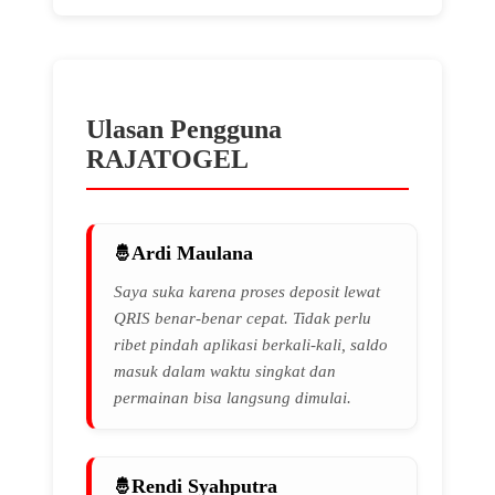
Ulasan Pengguna
RAJATOGEL
Ardi Maulana
Saya suka karena proses deposit lewat
QRIS benar-benar cepat. Tidak perlu
ribet pindah aplikasi berkali-kali, saldo
masuk dalam waktu singkat dan
permainan bisa langsung dimulai.
Rendi Syahputra