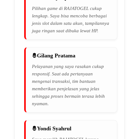
Pilihan game di RAJATOGEL cukup
lengkap. Saya bisa mencoba berbagai
jenis slot dalam satu akun, tampilannya
juga ringan saat dibuka lewat HP.
Gilang Pratama
Pelayanan yang saya rasakan cukup
responsif. Saat ada pertanyaan
mengenai transaksi, tim bantuan
memberikan penjelasan yang jelas
sehingga proses bermain terasa lebih
nyaman.
Yondi Syahrul