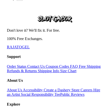
Don't love it? We'll fix it. For free.
100% Free Exchanges.
RAJATOGEL
Support
Order Status
Contact Us
Coupon Codes
FAQ
Free Shipping
Refunds & Returns
Shipping Info
Size Chart
About Us
About Us
Accessibility
Create a Dashery Store
Careers
Hire
an Artist
Social Responsibility
TeePublic Reviews
Explore