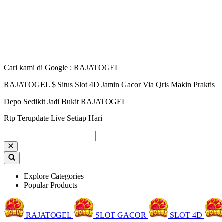
Cari kami di Google : RAJATOGEL
RAJATOGEL $ Situs Slot 4D Jamin Gacor Via Qris Makin Praktis
Depo Sedikit Jadi Bukit RAJATOGEL
Rtp Terupdate Live Setiap Hari
Explore Categories
Popular Products
RAJATOGEL
SLOT GACOR
SLOT 4D