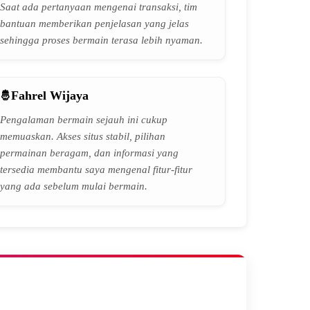
Saat ada pertanyaan mengenai transaksi, tim
bantuan memberikan penjelasan yang jelas
sehingga proses bermain terasa lebih nyaman.
Fahrel Wijaya
Pengalaman bermain sejauh ini cukup
memuaskan. Akses situs stabil, pilihan
permainan beragam, dan informasi yang
tersedia membantu saya mengenal fitur-fitur
yang ada sebelum mulai bermain.