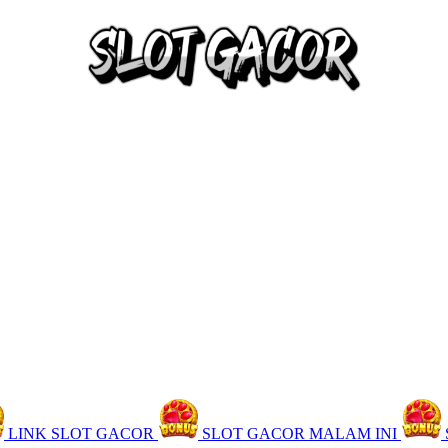
LINK SLOT GACOR
SLOT GACOR MALAM INI