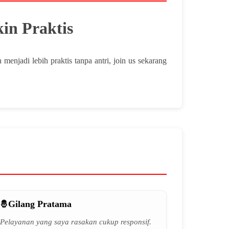
in Praktis
enjadi lebih praktis tanpa antri, join us sekarang
Gilang Pratama
Pelayanan yang saya rasakan cukup responsif.