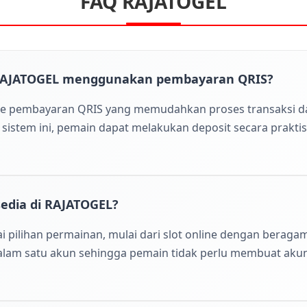
FAQ RAJATOGEL
 RAJATOGEL menggunakan pembayaran QRIS?
pembayaran QRIS yang memudahkan proses transaksi dari 
sistem ini, pemain dapat melakukan deposit secara prakt
sedia di RAJATOGEL?
pilihan permainan, mulai dari slot online dengan berag
dalam satu akun sehingga pemain tidak perlu membuat aku