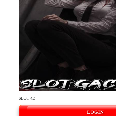
SLOT 4D
LOGIN