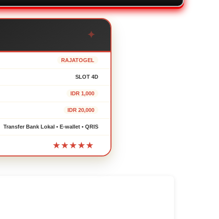
RAJATOGEL
SLOT 4D
IDR 1,000
IDR 20,000
Transfer Bank Lokal • E-wallet • QRIS