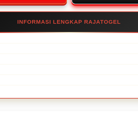
INFORMASI LENGKAP RAJATOGEL