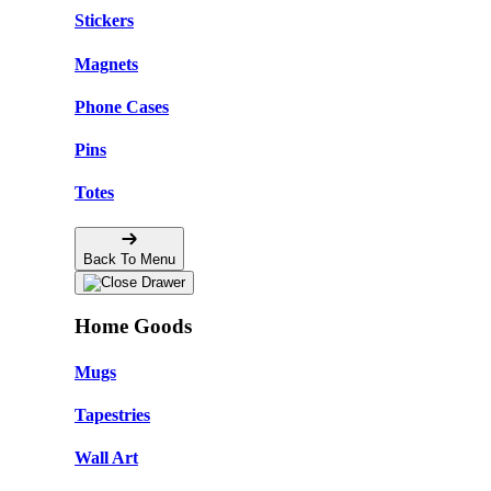
Stickers
Magnets
Phone Cases
Pins
Totes
Back To Menu
Home Goods
Mugs
Tapestries
Wall Art