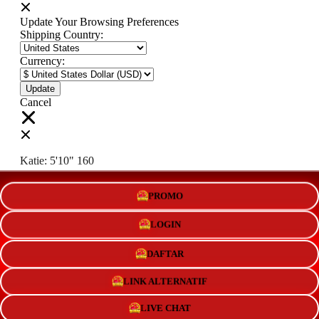
Update Your Browsing Preferences
Shipping Country:
Currency:
Cancel
Katie:
5'10"
160
PROMO
Select your person:
Male
Female
LOGIN
Height
Short
Med
Tall
DAFTAR
Weight
Slim
Avg
Heavy
LINK ALTERNATIF
View Size Chart
LIVE CHAT