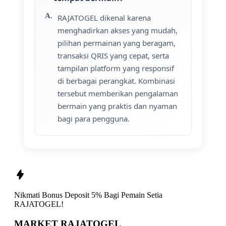
RAJATOGEL dikenal karena
menghadirkan akses yang mudah,
pilihan permainan yang beragam,
transaksi QRIS yang cepat, serta
tampilan platform yang responsif
di berbagai perangkat. Kombinasi
tersebut memberikan pengalaman
bermain yang praktis dan nyaman
bagi para pengguna.
Nikmati
Bonus Deposit 5%
Bagi Pemain Setia
RAJATOGEL!
MARKET RAJATOGEL