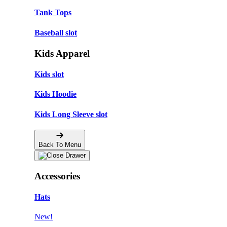
Tank Tops
Baseball slot
Kids Apparel
Kids slot
Kids Hoodie
Kids Long Sleeve slot
Back To Menu
Accessories
Hats
New!