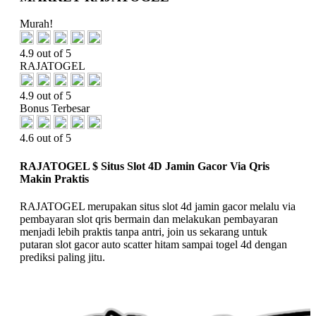
Murah!
4.9 out of 5
RAJATOGEL
4.9 out of 5
Bonus Terbesar
4.6 out of 5
RAJATOGEL $ Situs Slot 4D Jamin Gacor Via Qris
Makin Praktis
RAJATOGEL merupakan situs slot 4d jamin gacor melalu via
pembayaran slot qris bermain dan melakukan pembayaran
menjadi lebih praktis tanpa antri, join us sekarang untuk
putaran slot gacor auto scatter hitam sampai togel 4d dengan
prediksi paling jitu.