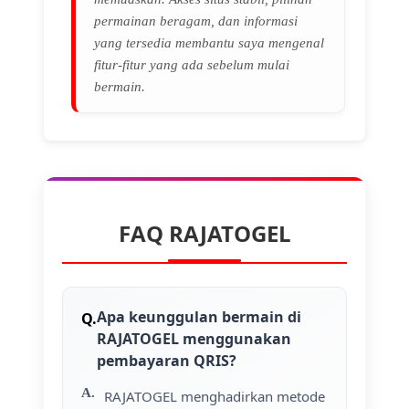
permainan beragam, dan informasi
yang tersedia membantu saya mengenal
fitur-fitur yang ada sebelum mulai
bermain.
FAQ RAJATOGEL
Apa keunggulan bermain di
RAJATOGEL menggunakan
pembayaran QRIS?
RAJATOGEL menghadirkan metode