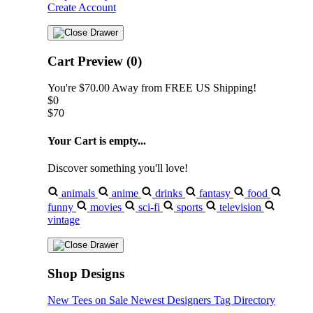
Create Account
Cart Preview (0)
You're
$70.00
Away from
FREE US Shipping!
$0
$70
Your Cart is empty...
Discover something you'll love!
animals
anime
drinks
fantasy
food
funny
movies
sci-fi
sports
television
vintage
Shop Designs
New Tees on Sale
Newest Designers
Tag Directory