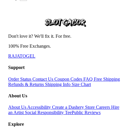
Don't love it? We'll fix it. For free.
100% Free Exchanges.
RAJATOGEL
Support
Order Status
Contact Us
Coupon Codes
FAQ
Free Shipping
Refunds & Returns
Shipping Info
Size Chart
About Us
About Us
Accessibility
Create a Dashery Store
Careers
Hire
an Artist
Social Responsibility
TeePublic Reviews
Explore