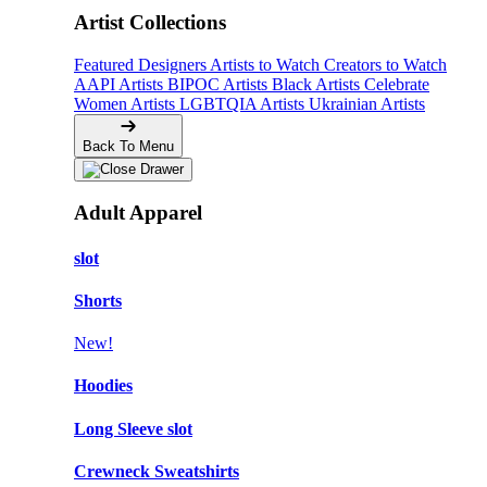
Artist Collections
Featured Designers
Artists to Watch
Creators to Watch
AAPI Artists
BIPOC Artists
Black Artists
Celebrate
Women Artists
LGBTQIA Artists
Ukrainian Artists
Back To Menu
Adult Apparel
slot
Shorts
New!
Hoodies
Long Sleeve slot
Crewneck Sweatshirts