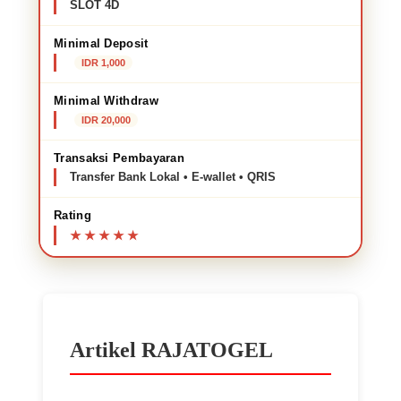
SLOT 4D
Minimal Deposit
IDR 1,000
Minimal Withdraw
IDR 20,000
Transaksi Pembayaran
Transfer Bank Lokal • E-wallet • QRIS
Rating
Artikel RAJATOGEL