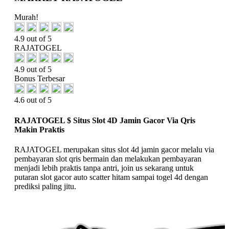
Murah!
4.9 out of 5
RAJATOGEL
4.9 out of 5
Bonus Terbesar
4.6 out of 5
RAJATOGEL $ Situs Slot 4D Jamin Gacor Via Qris
Makin Praktis
RAJATOGEL merupakan situs slot 4d jamin gacor melalu via
pembayaran slot qris bermain dan melakukan pembayaran
menjadi lebih praktis tanpa antri, join us sekarang untuk
putaran slot gacor auto scatter hitam sampai togel 4d dengan
prediksi paling jitu.