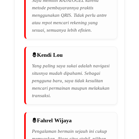
Saya memilih RAJATOGEL karena
metode pembayarannya praktis
menggunakan QRIS. Tidak perlu antre
atau repot mencari rekening yang
sesuai, semuanya lebih efisien.
Kendi Lou
Yang paling saya sukai adalah navigasi
situsnya mudah dipahami. Sebagai
pengguna baru, saya tidak kesulitan
mencari permainan maupun melakukan
transaksi.
Fahrel Wijaya
Pengalaman bermain sejauh ini cukup
memuaskan. Akses situs stabil, pilihan