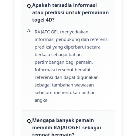
Apakah tersedia informasi
atau prediksi untuk permainan
togel 4D?
RAJATOGEL menyediakan
informasi pendukung dan referensi
prediksi yang diperbarui secara
berkala sebagai bahan
pertimbangan bagi pemain.
Informasi tersebut bersifat
referensi dan dapat digunakan
sebagai tambahan wawasan
sebelum menentukan pilihan
angka.
Mengapa banyak pemain
memilih RAJATOGEL sebagai
tempat bermain?