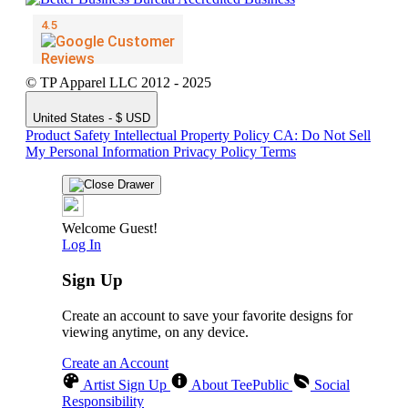
© TP Apparel LLC 2012 - 2025
United States - $ USD
Product Safety
Intellectual Property Policy
CA: Do Not Sell
My Personal Information
Privacy Policy
Terms
Welcome Guest!
Log In
Sign Up
Create an account to save your favorite designs for
viewing anytime, on any device.
Create an Account
Artist Sign Up
About TeePublic
Social
Responsibility