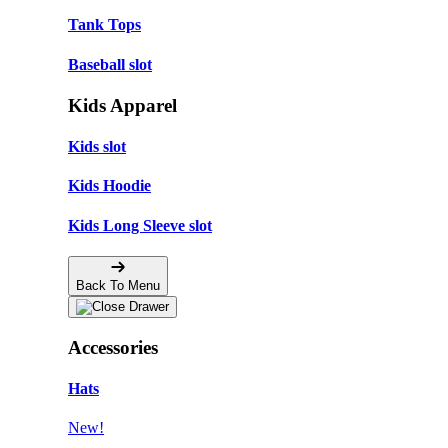
Tank Tops
Baseball slot
Kids Apparel
Kids slot
Kids Hoodie
Kids Long Sleeve slot
Back To Menu
Accessories
Hats
New!