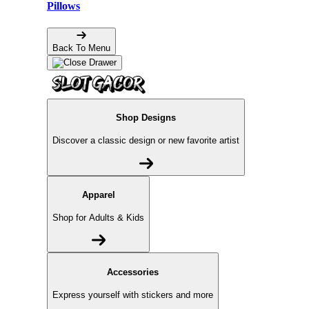
Pillows
Back To Menu
Shop Designs
Discover a classic design or new favorite artist
Apparel
Shop for Adults & Kids
Accessories
Express yourself with stickers and more