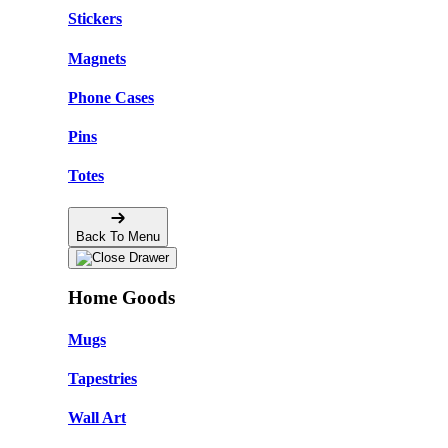
Stickers
Magnets
Phone Cases
Pins
Totes
Back To Menu
Home Goods
Mugs
Tapestries
Wall Art