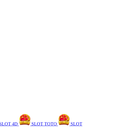
SLOT 4D
SLOT TOTO
SLOT