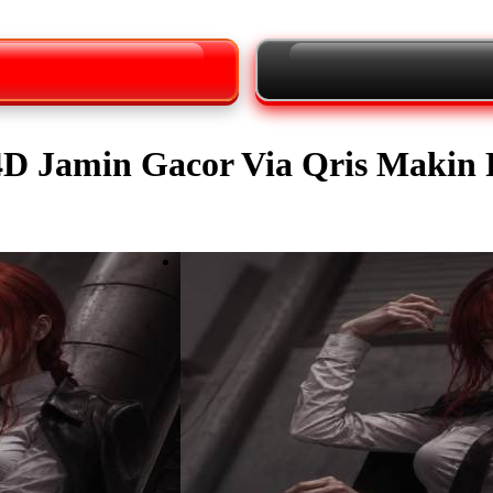
D Jamin Gacor Via Qris Makin 