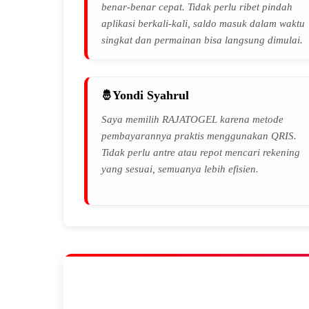
benar-benar cepat. Tidak perlu ribet pindah
aplikasi berkali-kali, saldo masuk dalam waktu
singkat dan permainan bisa langsung dimulai.
Yondi Syahrul
Saya memilih RAJATOGEL karena metode
pembayarannya praktis menggunakan QRIS.
Tidak perlu antre atau repot mencari rekening
yang sesuai, semuanya lebih efisien.