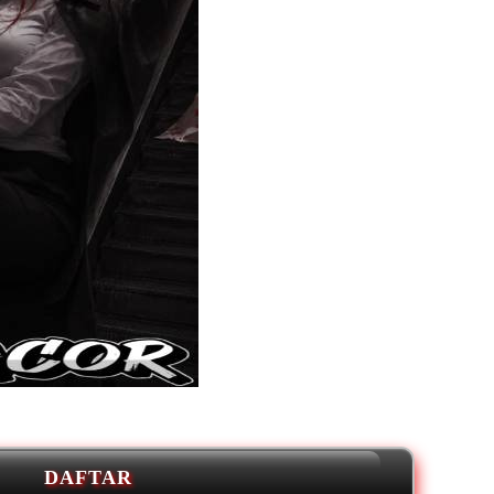
DAFTAR