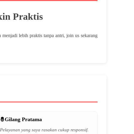
in Praktis
enjadi lebih praktis tanpa antri, join us sekarang
Gilang Pratama
Pelayanan yang saya rasakan cukup responsif.