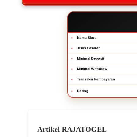
Nama Situs
Jenis Pasaran
Minimal Deposit
Minimal Withdraw
Transaksi Pembayaran
Rating
Artikel RAJATOGEL