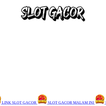
LINK SLOT GACOR
SLOT GACOR MALAM INI