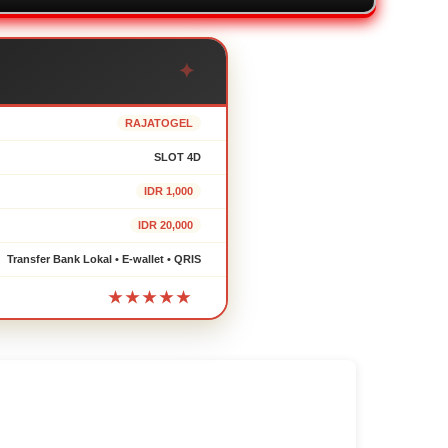
RAJATOGEL
SLOT 4D
IDR 1,000
IDR 20,000
Transfer Bank Lokal • E-wallet • QRIS