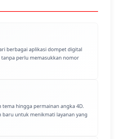
berbagai aplikasi dompet digital
is tanpa perlu memasukkan nomor
am tema hingga permainan angka 4D.
n baru untuk menikmati layanan yang