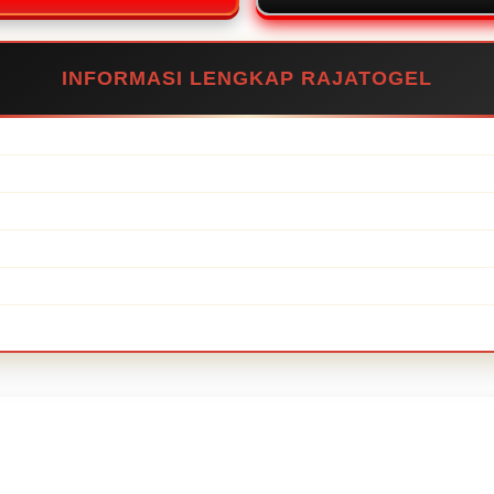
INFORMASI LENGKAP RAJATOGEL