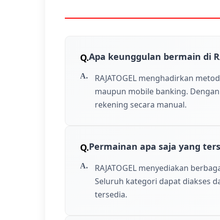
Apa keunggulan bermain di
RAJATOGEL menghadirkan metode 
maupun mobile banking. Dengan 
rekening secara manual.
Permainan apa saja yang ter
RAJATOGEL menyediakan berbagai 
Seluruh kategori dapat diakses 
tersedia.