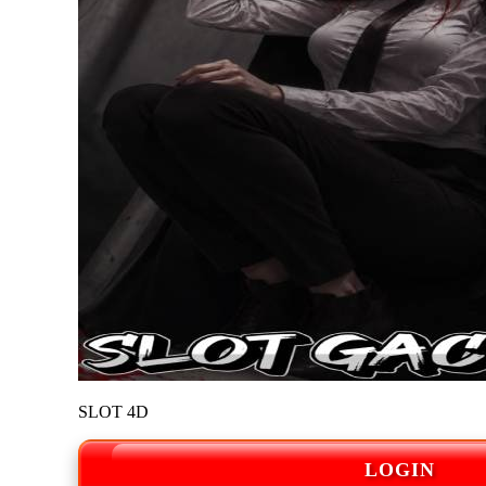
SLOT 4D
LOGIN