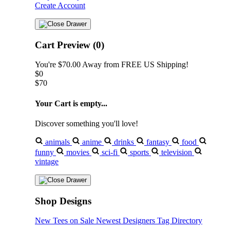
Create Account
Cart Preview (0)
You're
$70.00
Away from
FREE US Shipping!
$0
$70
Your Cart is empty...
Discover something you'll love!
animals
anime
drinks
fantasy
food
funny
movies
sci-fi
sports
television
vintage
Shop Designs
New Tees on Sale
Newest Designers
Tag Directory