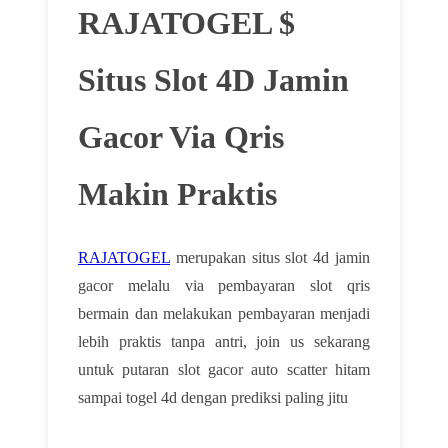
RAJATOGEL $
Situs Slot 4D Jamin
Gacor Via Qris
Makin Praktis
RAJATOGEL
merupakan situs slot 4d jamin
gacor melalu via pembayaran slot qris
bermain dan melakukan pembayaran menjadi
lebih praktis tanpa antri, join us sekarang
untuk putaran slot gacor auto scatter hitam
sampai togel 4d dengan prediksi paling jitu