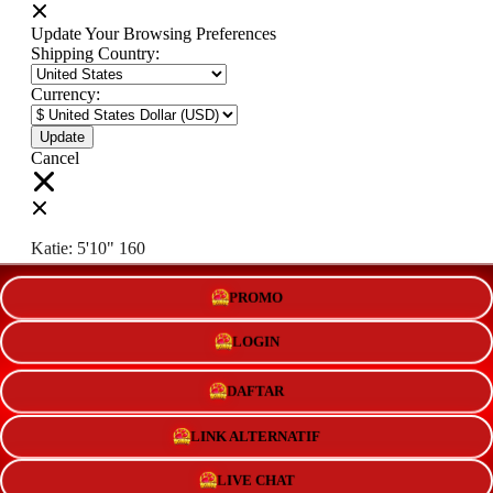
Update Your Browsing Preferences
Shipping Country:
Currency:
Cancel
Katie:
5'10"
160
PROMO
Select your person:
Male
Female
LOGIN
Height
Short
Med
Tall
DAFTAR
Weight
Slim
Avg
Heavy
LINK ALTERNATIF
View Size Chart
LIVE CHAT