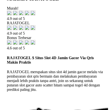
Murah!
4.9 out of 5
RAJATOGEL
4.9 out of 5
Bonus Terbesar
4.6 out of 5
RAJATOGEL $ Situs Slot 4D Jamin Gacor Via Qris
Makin Praktis
RAJATOGEL merupakan situs slot 4d jamin gacor melalu via
pembayaran slot qris bermain dan melakukan pembayaran
menjadi lebih praktis tanpa antri, join us sekarang untuk
putaran slot gacor auto scatter hitam sampai togel 4d dengan
prediksi paling jitu.