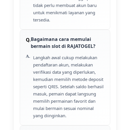
tidak perlu membuat akun baru
untuk menikmati layanan yang
tersedia.
Bagaimana cara memulai
bermain slot di RAJATOGEL?
Langkah awal cukup melakukan
pendaftaran akun, melakukan
verifikasi data yang diperlukan,
kemudian memilih metode deposit
seperti QRIS. Setelah saldo berhasil
masuk, pemain dapat langsung
memilih permainan favorit dan
mulai bermain sesuai nominal
yang diinginkan.