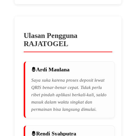
Ulasan Pengguna
RAJATOGEL
Ardi Maulana
Saya suka karena proses deposit lewat
QRIS benar-benar cepat. Tidak perlu
ribet pindah aplikasi berkali-kali, saldo
masuk dalam waktu singkat dan
permainan bisa langsung dimulai.
Rendi Syahputra