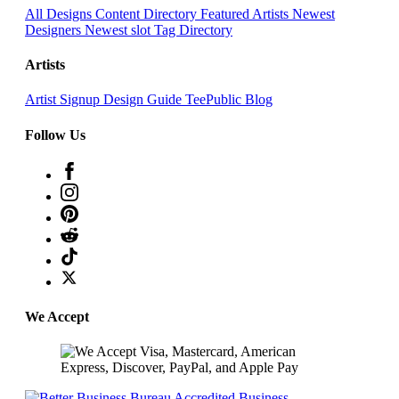
All Designs
Content Directory
Featured Artists
Newest
Designers
Newest slot
Tag Directory
Artists
Artist Signup
Design Guide
TeePublic Blog
Follow Us
We Accept