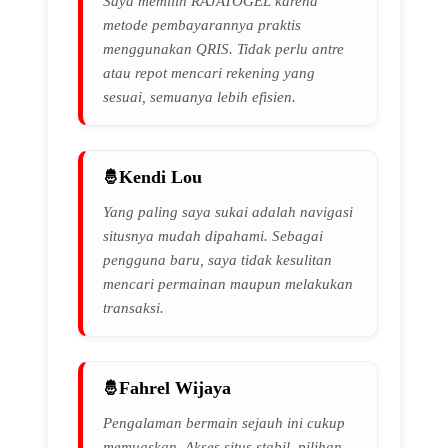
Saya memilih RAJATOGEL karena
metode pembayarannya praktis
menggunakan QRIS. Tidak perlu antre
atau repot mencari rekening yang
sesuai, semuanya lebih efisien.
Kendi Lou
Yang paling saya sukai adalah navigasi
situsnya mudah dipahami. Sebagai
pengguna baru, saya tidak kesulitan
mencari permainan maupun melakukan
transaksi.
Fahrel Wijaya
Pengalaman bermain sejauh ini cukup
memuaskan. Akses situs stabil, pilihan