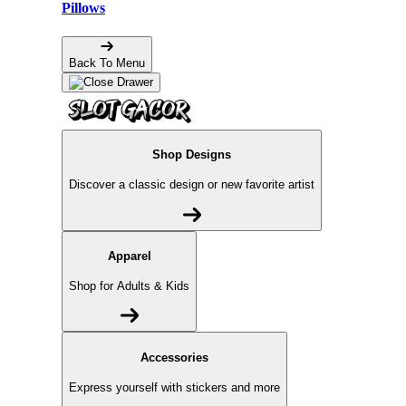
Pillows
Back To Menu
Shop Designs
Discover a classic design or new favorite artist
Apparel
Shop for Adults & Kids
Accessories
Express yourself with stickers and more