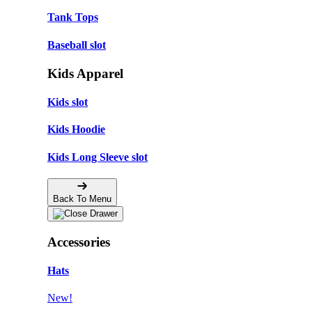
Tank Tops
Baseball slot
Kids Apparel
Kids slot
Kids Hoodie
Kids Long Sleeve slot
Back To Menu
Accessories
Hats
New!