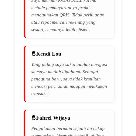
Saya memilih RAJATOGEL karena
metode pembayarannya praktis
menggunakan QRIS. Tidak perlu antre
atau repot mencari rekening yang
sesuai, semuanya lebih efisien.
Kendi Lou
Yang paling saya sukai adalah navigasi
situsnya mudah dipahami. Sebagai
pengguna baru, saya tidak kesulitan
mencari permainan maupun melakukan
transaksi.
Fahrel Wijaya
Pengalaman bermain sejauh ini cukup
memuaskan. Akses situs stabil, pilihan