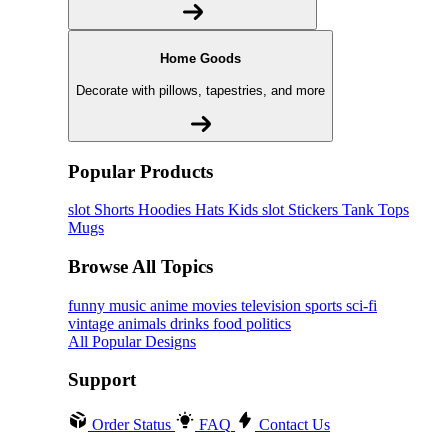
Home Goods
Decorate with pillows, tapestries, and more
Popular Products
slot
Shorts
Hoodies
Hats
Kids slot
Stickers
Tank Tops
Mugs
Browse All Topics
funny
music
anime
movies
television
sports
sci-fi
vintage
animals
drinks
food
politics
All Popular Designs
Support
Order Status
FAQ
Contact Us