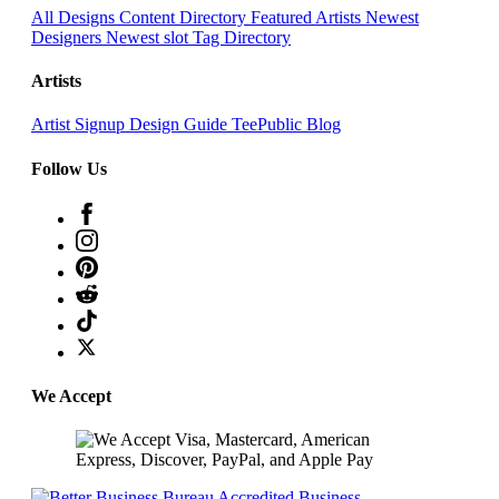
All Designs
Content Directory
Featured Artists
Newest
Designers
Newest slot
Tag Directory
Artists
Artist Signup
Design Guide
TeePublic Blog
Follow Us
We Accept