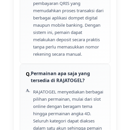
pembayaran QRIS yang
memudahkan proses transaksi dari
berbagai aplikasi dompet digital
maupun mobile banking. Dengan
sistem ini, pemain dapat
melakukan deposit secara praktis
tanpa perlu memasukkan nomor
rekening secara manual.
Permainan apa saja yang
tersedia di RAJATOGEL?
RAJATOGEL menyediakan berbagai
pilihan permainan, mulai dari slot
online dengan beragam tema
hingga permainan angka 4D.
Seluruh kategori dapat diakses
dalam satu akun sehingga pemain