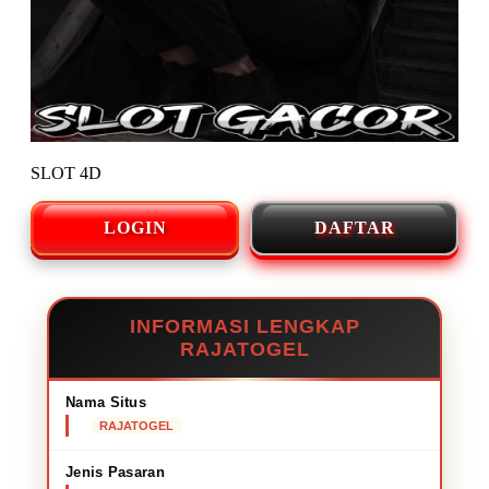
SLOT 4D
LOGIN
DAFTAR
INFORMASI LENGKAP
RAJATOGEL
Nama Situs
RAJATOGEL
Jenis Pasaran