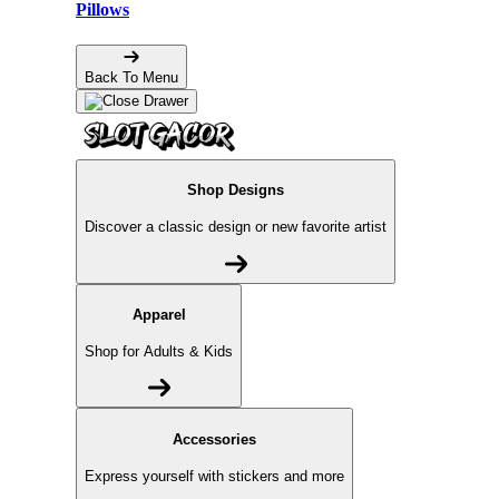
Pillows
Back To Menu
Shop Designs
Discover a classic design or new favorite artist
Apparel
Shop for Adults & Kids
Accessories
Express yourself with stickers and more