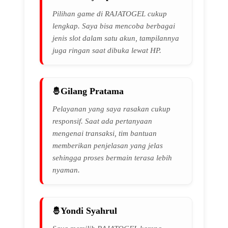
Pilihan game di RAJATOGEL cukup
lengkap. Saya bisa mencoba berbagai
jenis slot dalam satu akun, tampilannya
juga ringan saat dibuka lewat HP.
Gilang Pratama
Pelayanan yang saya rasakan cukup
responsif. Saat ada pertanyaan
mengenai transaksi, tim bantuan
memberikan penjelasan yang jelas
sehingga proses bermain terasa lebih
nyaman.
Yondi Syahrul