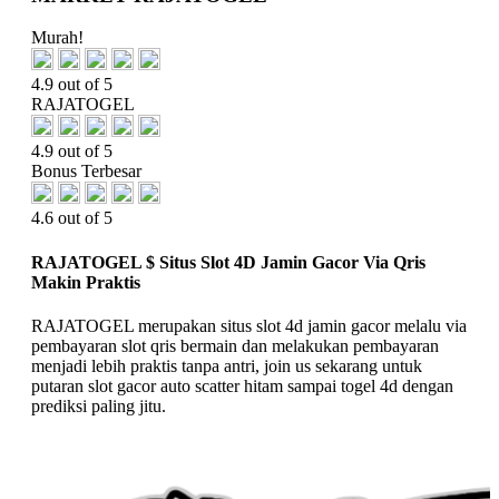
Murah!
4.9 out of 5
RAJATOGEL
4.9 out of 5
Bonus Terbesar
4.6 out of 5
RAJATOGEL $ Situs Slot 4D Jamin Gacor Via Qris
Makin Praktis
RAJATOGEL merupakan situs slot 4d jamin gacor melalu via
pembayaran slot qris bermain dan melakukan pembayaran
menjadi lebih praktis tanpa antri, join us sekarang untuk
putaran slot gacor auto scatter hitam sampai togel 4d dengan
prediksi paling jitu.