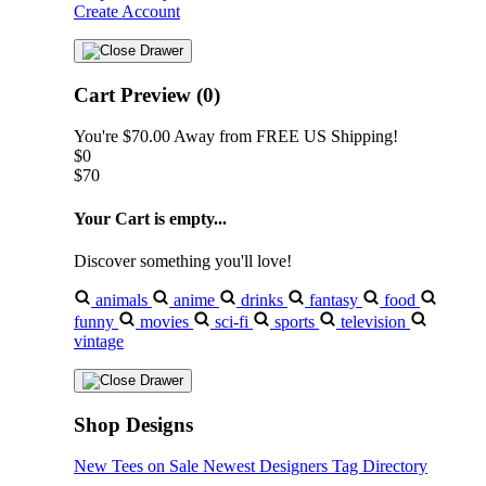
Create Account
Cart Preview (0)
You're
$70.00
Away from
FREE US Shipping!
$0
$70
Your Cart is empty...
Discover something you'll love!
animals
anime
drinks
fantasy
food
funny
movies
sci-fi
sports
television
vintage
Shop Designs
New Tees on Sale
Newest Designers
Tag Directory