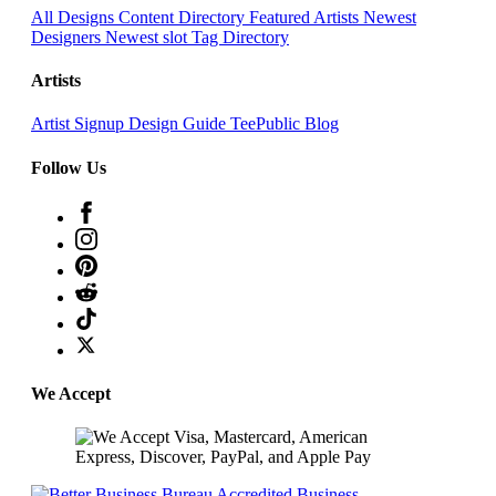
All Designs
Content Directory
Featured Artists
Newest
Designers
Newest slot
Tag Directory
Artists
Artist Signup
Design Guide
TeePublic Blog
Follow Us
We Accept