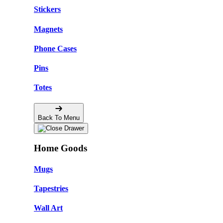
Stickers
Magnets
Phone Cases
Pins
Totes
Back To Menu
Home Goods
Mugs
Tapestries
Wall Art