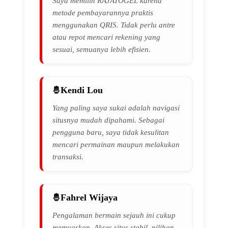
Saya memilih RAJATOGEL karena
metode pembayarannya praktis
menggunakan QRIS. Tidak perlu antre
atau repot mencari rekening yang
sesuai, semuanya lebih efisien.
Kendi Lou
Yang paling saya sukai adalah navigasi
situsnya mudah dipahami. Sebagai
pengguna baru, saya tidak kesulitan
mencari permainan maupun melakukan
transaksi.
Fahrel Wijaya
Pengalaman bermain sejauh ini cukup
memuaskan. Akses situs stabil, pilihan