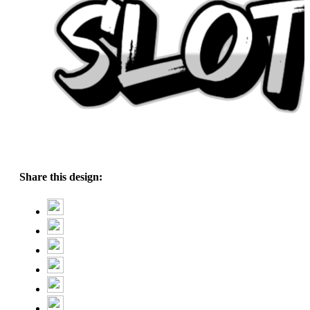
Share this design: