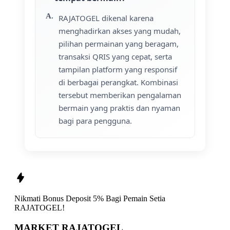
RAJATOGEL dikenal karena
menghadirkan akses yang mudah,
pilihan permainan yang beragam,
transaksi QRIS yang cepat, serta
tampilan platform yang responsif
di berbagai perangkat. Kombinasi
tersebut memberikan pengalaman
bermain yang praktis dan nyaman
bagi para pengguna.
Nikmati
Bonus Deposit 5%
Bagi Pemain Setia
RAJATOGEL!
MARKET RAJATOGEL