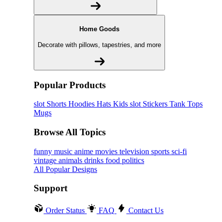
Home Goods
Decorate with pillows, tapestries, and more
Popular Products
slot
Shorts
Hoodies
Hats
Kids slot
Stickers
Tank Tops
Mugs
Browse All Topics
funny
music
anime
movies
television
sports
sci-fi
vintage
animals
drinks
food
politics
All Popular Designs
Support
Order Status
FAQ
Contact Us