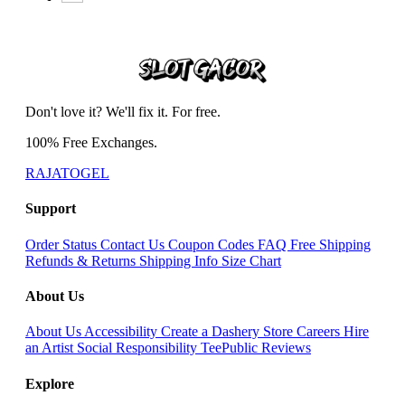
Don't love it? We'll fix it. For free.
100% Free Exchanges.
RAJATOGEL
Support
Order Status
Contact Us
Coupon Codes
FAQ
Free Shipping
Refunds & Returns
Shipping Info
Size Chart
About Us
About Us
Accessibility
Create a Dashery Store
Careers
Hire
an Artist
Social Responsibility
TeePublic Reviews
Explore