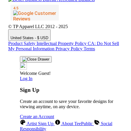
© TP Apparel LLC 2012 - 2025
United States - $ USD
Product Safety
Intellectual Property Policy
CA: Do Not Sell
My Personal Information
Privacy Policy
Terms
Welcome Guest!
Log In
Sign Up
Create an account to save your favorite designs for
viewing anytime, on any device.
Create an Account
Artist Sign Up
About TeePublic
Social
Responsibility