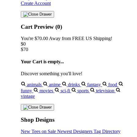
Create Account
Cart Preview (0)
You're
$70.00
Away from
FREE US Shipping!
$0
$70
Your Cart is empty...
Discover something you'll love!
animals
anime
drinks
fantasy
food
funny
movies
sci-fi
sports
television
vintage
Shop Designs
New Tees on Sale
Newest Designers
Tag Directory