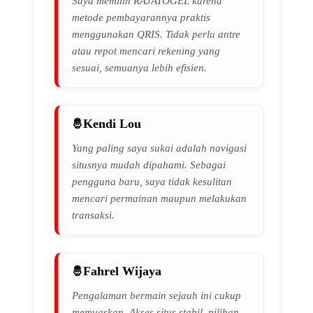
Saya memilih RAJATOGEL karena
metode pembayarannya praktis
menggunakan QRIS. Tidak perlu antre
atau repot mencari rekening yang
sesuai, semuanya lebih efisien.
Kendi Lou
Yang paling saya sukai adalah navigasi
situsnya mudah dipahami. Sebagai
pengguna baru, saya tidak kesulitan
mencari permainan maupun melakukan
transaksi.
Fahrel Wijaya
Pengalaman bermain sejauh ini cukup
memuaskan. Akses situs stabil, pilihan