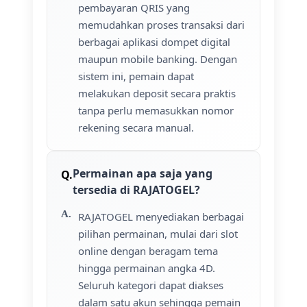
pembayaran QRIS yang
memudahkan proses transaksi dari
berbagai aplikasi dompet digital
maupun mobile banking. Dengan
sistem ini, pemain dapat
melakukan deposit secara praktis
tanpa perlu memasukkan nomor
rekening secara manual.
Permainan apa saja yang
tersedia di RAJATOGEL?
RAJATOGEL menyediakan berbagai
pilihan permainan, mulai dari slot
online dengan beragam tema
hingga permainan angka 4D.
Seluruh kategori dapat diakses
dalam satu akun sehingga pemain