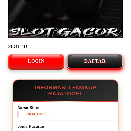
SLOT 4D
LOGIN
DAFTAR
INFORMASI LENGKAP
RAJATOGEL
Nama Situs
RAJATOGEL
Jenis Pasaran