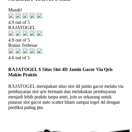
Murah!
4.9 out of 5
RAJATOGEL
4.9 out of 5
Bonus Terbesar
4.6 out of 5
RAJATOGEL $ Situs Slot 4D Jamin Gacor Via Qris
Makin Praktis
RAJATOGEL merupakan situs slot 4d jamin gacor melalu via
pembayaran slot qris bermain dan melakukan pembayaran
menjadi lebih praktis tanpa antri, join us sekarang untuk
putaran slot gacor auto scatter hitam sampai togel 4d dengan
prediksi paling jitu.