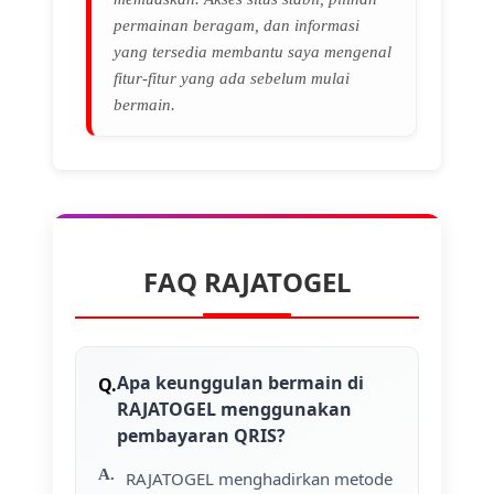
permainan beragam, dan informasi
yang tersedia membantu saya mengenal
fitur-fitur yang ada sebelum mulai
bermain.
FAQ RAJATOGEL
Apa keunggulan bermain di
RAJATOGEL menggunakan
pembayaran QRIS?
RAJATOGEL menghadirkan metode