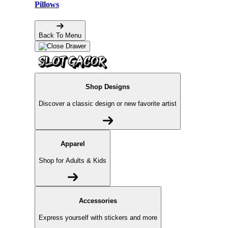
Pillows
Back To Menu
Shop Designs
Discover a classic design or new favorite artist
Apparel
Shop for Adults & Kids
Accessories
Express yourself with stickers and more