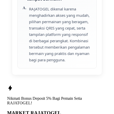
RAJATOGEL dikenal karena
menghadirkan akses yang mudah,
pilihan permainan yang beragam,
transaksi QRIS yang cepat, serta
tampilan platform yang responsif
di berbagai perangkat. Kombinasi
tersebut memberikan pengalaman
bermain yang praktis dan nyaman
bagi para pengguna.
Nikmati
Bonus Deposit 5%
Bagi Pemain Setia
RAJATOGEL!
MARKET RAJATOGEL