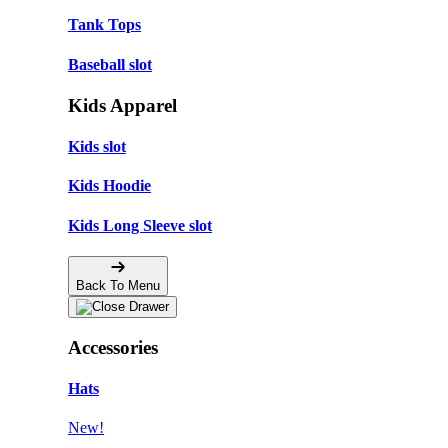
Tank Tops
Baseball slot
Kids Apparel
Kids slot
Kids Hoodie
Kids Long Sleeve slot
Back To Menu
Accessories
Hats
New!