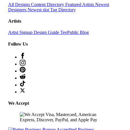
All Designs
Content Directory
Featured Artists
Newest
Designers
Newest slot
Tag Directory
Artists
Artist Signup
Design Guide
TeePublic Blog
Follow Us
We Accept