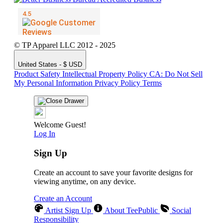
© TP Apparel LLC 2012 - 2025
United States - $ USD
Product Safety
Intellectual Property Policy
CA: Do Not Sell
My Personal Information
Privacy Policy
Terms
Welcome Guest!
Log In
Sign Up
Create an account to save your favorite designs for
viewing anytime, on any device.
Create an Account
Artist Sign Up
About TeePublic
Social
Responsibility