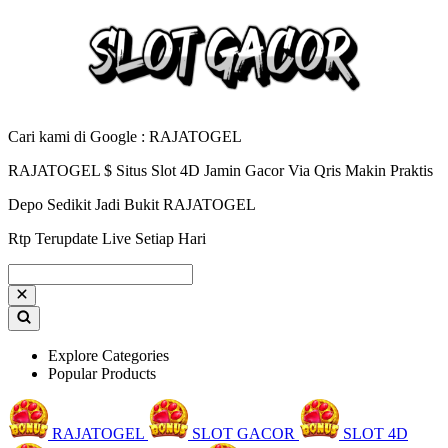
Cari kami di Google : RAJATOGEL
RAJATOGEL $ Situs Slot 4D Jamin Gacor Via Qris Makin Praktis
Depo Sedikit Jadi Bukit RAJATOGEL
Rtp Terupdate Live Setiap Hari
Explore Categories
Popular Products
RAJATOGEL
SLOT GACOR
SLOT 4D