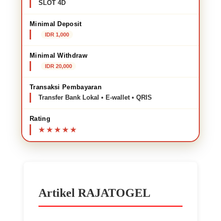
SLOT 4D
Minimal Deposit
IDR 1,000
Minimal Withdraw
IDR 20,000
Transaksi Pembayaran
Transfer Bank Lokal • E-wallet • QRIS
Rating
Artikel RAJATOGEL