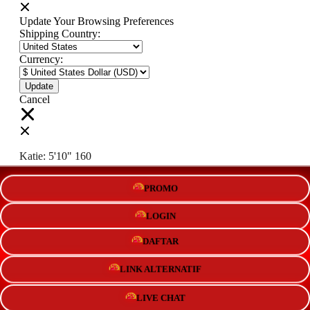
Update Your Browsing Preferences
Shipping Country:
Currency:
Cancel
Katie:
5'10"
160
PROMO
Select your person:
Male
Female
LOGIN
Height
Short
Med
Tall
DAFTAR
Weight
Slim
Avg
Heavy
LINK ALTERNATIF
View Size Chart
LIVE CHAT