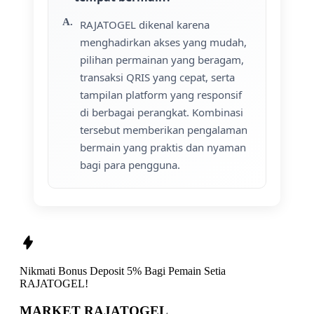
RAJATOGEL dikenal karena
menghadirkan akses yang mudah,
pilihan permainan yang beragam,
transaksi QRIS yang cepat, serta
tampilan platform yang responsif
di berbagai perangkat. Kombinasi
tersebut memberikan pengalaman
bermain yang praktis dan nyaman
bagi para pengguna.
Nikmati
Bonus Deposit 5%
Bagi Pemain Setia
RAJATOGEL!
MARKET RAJATOGEL