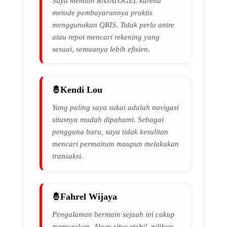
Saya memilih RAJATOGEL karena
metode pembayarannya praktis
menggunakan QRIS. Tidak perlu antre
atau repot mencari rekening yang
sesuai, semuanya lebih efisien.
Kendi Lou
Yang paling saya sukai adalah navigasi
situsnya mudah dipahami. Sebagai
pengguna baru, saya tidak kesulitan
mencari permainan maupun melakukan
transaksi.
Fahrel Wijaya
Pengalaman bermain sejauh ini cukup
memuaskan. Akses situs stabil, pilihan