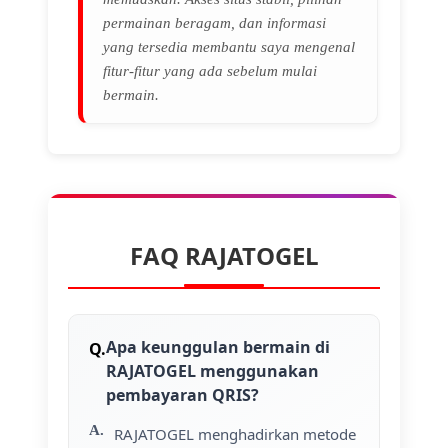
permainan beragam, dan informasi
yang tersedia membantu saya mengenal
fitur-fitur yang ada sebelum mulai
bermain.
FAQ RAJATOGEL
Apa keunggulan bermain di
RAJATOGEL menggunakan
pembayaran QRIS?
RAJATOGEL menghadirkan metode