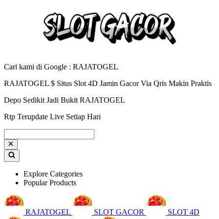
Cari kami di Google : RAJATOGEL
RAJATOGEL $ Situs Slot 4D Jamin Gacor Via Qris Makin Praktis
Depo Sedikit Jadi Bukit RAJATOGEL
Rtp Terupdate Live Setiap Hari
Explore Categories
Popular Products
RAJATOGEL
SLOT GACOR
SLOT 4D