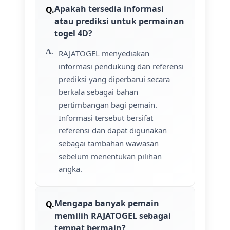
Apakah tersedia informasi
atau prediksi untuk permainan
togel 4D?
RAJATOGEL menyediakan
informasi pendukung dan referensi
prediksi yang diperbarui secara
berkala sebagai bahan
pertimbangan bagi pemain.
Informasi tersebut bersifat
referensi dan dapat digunakan
sebagai tambahan wawasan
sebelum menentukan pilihan
angka.
Mengapa banyak pemain
memilih RAJATOGEL sebagai
tempat bermain?