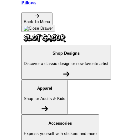
Pillows
Back To Menu
Shop Designs
Discover a classic design or new favorite artist
Apparel
Shop for Adults & Kids
Accessories
Express yourself with stickers and more