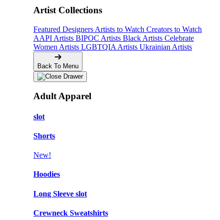
Artist Collections
Featured Designers
Artists to Watch
Creators to Watch
AAPI Artists
BIPOC Artists
Black Artists
Celebrate
Women Artists
LGBTQIA Artists
Ukrainian Artists
Back To Menu
Adult Apparel
slot
Shorts
New!
Hoodies
Long Sleeve slot
Crewneck Sweatshirts