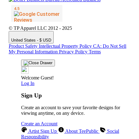
© TP Apparel LLC 2012 - 2025
United States - $ USD
Product Safety
Intellectual Property Policy
CA: Do Not Sell
My Personal Information
Privacy Policy
Terms
Welcome Guest!
Log In
Sign Up
Create an account to save your favorite designs for
viewing anytime, on any device.
Create an Account
Artist Sign Up
About TeePublic
Social
Responsibility