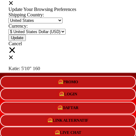
Update Your Browsing Preferences
Shipping Country:
Currency:
Cancel
Katie:
5'10"
160
PROMO
Select your person:
Male
Female
LOGIN
Height
Short
Med
Tall
DAFTAR
Weight
Slim
Avg
Heavy
LINK ALTERNATIF
View Size Chart
LIVE CHAT