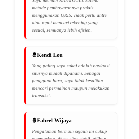
Saya memilih RAJATOGEL karena
metode pembayarannya praktis
menggunakan QRIS. Tidak perlu antre
atau repot mencari rekening yang
sesuai, semuanya lebih efisien.
Kendi Lou
Yang paling saya sukai adalah navigasi
situsnya mudah dipahami. Sebagai
pengguna baru, saya tidak kesulitan
mencari permainan maupun melakukan
transaksi.
Fahrel Wijaya
Pengalaman bermain sejauh ini cukup
memuaskan. Akses situs stabil, pilihan