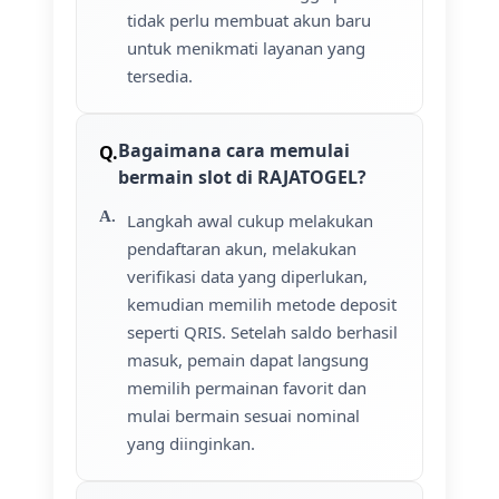
tidak perlu membuat akun baru
untuk menikmati layanan yang
tersedia.
Bagaimana cara memulai
bermain slot di RAJATOGEL?
Langkah awal cukup melakukan
pendaftaran akun, melakukan
verifikasi data yang diperlukan,
kemudian memilih metode deposit
seperti QRIS. Setelah saldo berhasil
masuk, pemain dapat langsung
memilih permainan favorit dan
mulai bermain sesuai nominal
yang diinginkan.