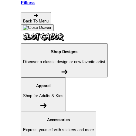
Pillows
Back To Menu
Shop Designs
Discover a classic design or new favorite artist
Apparel
Shop for Adults & Kids
Accessories
Express yourself with stickers and more