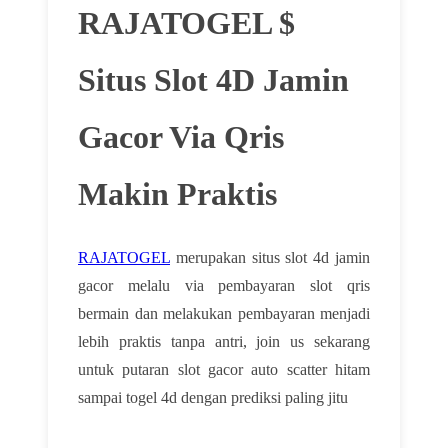
RAJATOGEL $
Situs Slot 4D Jamin
Gacor Via Qris
Makin Praktis
RAJATOGEL
merupakan situs slot 4d jamin
gacor melalu via pembayaran slot qris
bermain dan melakukan pembayaran menjadi
lebih praktis tanpa antri, join us sekarang
untuk putaran slot gacor auto scatter hitam
sampai togel 4d dengan prediksi paling jitu