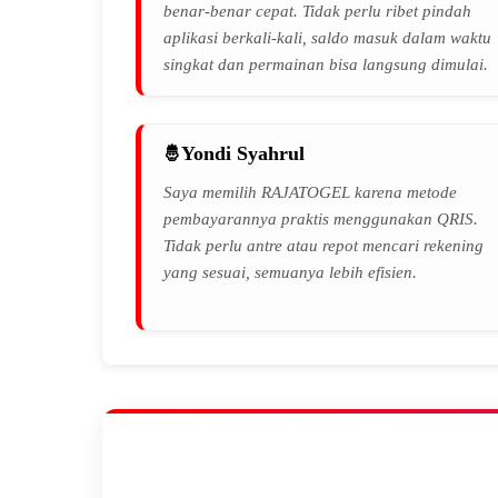
benar-benar cepat. Tidak perlu ribet pindah
aplikasi berkali-kali, saldo masuk dalam waktu
singkat dan permainan bisa langsung dimulai.
Yondi Syahrul
Saya memilih RAJATOGEL karena metode
pembayarannya praktis menggunakan QRIS.
Tidak perlu antre atau repot mencari rekening
yang sesuai, semuanya lebih efisien.