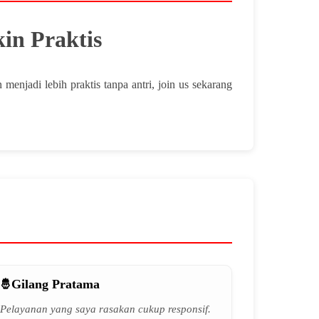
in Praktis
enjadi lebih praktis tanpa antri, join us sekarang
Gilang Pratama
Pelayanan yang saya rasakan cukup responsif.