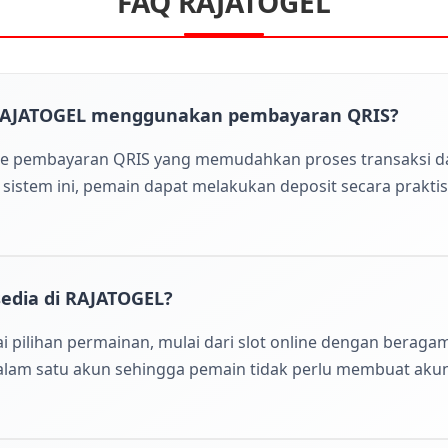
FAQ RAJATOGEL
 RAJATOGEL menggunakan pembayaran QRIS?
pembayaran QRIS yang memudahkan proses transaksi dari 
sistem ini, pemain dapat melakukan deposit secara prakt
sedia di RAJATOGEL?
pilihan permainan, mulai dari slot online dengan berag
dalam satu akun sehingga pemain tidak perlu membuat aku