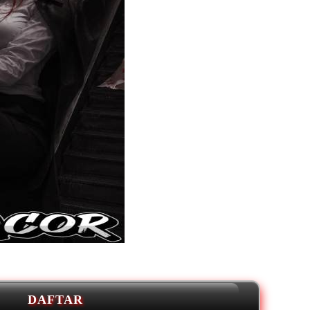
DAFTAR