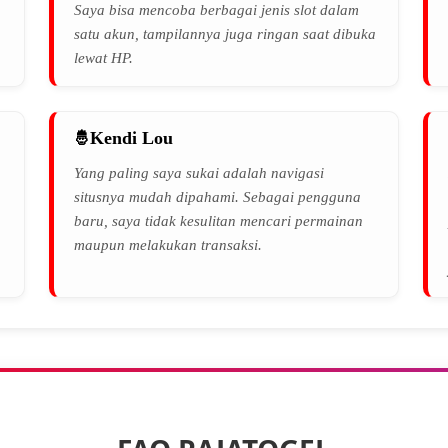
Saya bisa mencoba berbagai jenis slot dalam
satu akun, tampilannya juga ringan saat dibuka
lewat HP.
Kendi Lou
Yang paling saya sukai adalah navigasi
situsnya mudah dipahami. Sebagai pengguna
baru, saya tidak kesulitan mencari permainan
maupun melakukan transaksi.