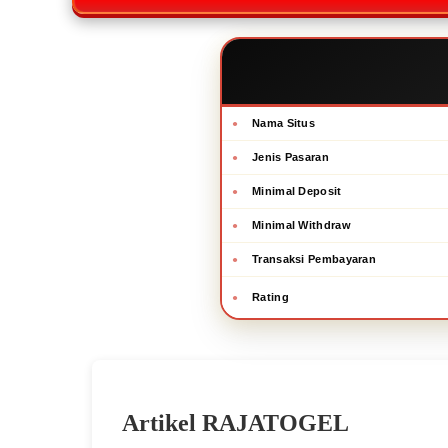
Nama Situs
Jenis Pasaran
Minimal Deposit
Minimal Withdraw
Transaksi Pembayaran
Rating
Artikel RAJATOGEL