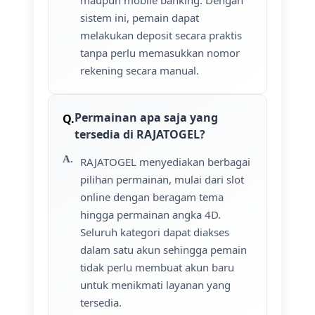
maupun mobile banking. Dengan
sistem ini, pemain dapat
melakukan deposit secara praktis
tanpa perlu memasukkan nomor
rekening secara manual.
Permainan apa saja yang
tersedia di RAJATOGEL?
RAJATOGEL menyediakan berbagai
pilihan permainan, mulai dari slot
online dengan beragam tema
hingga permainan angka 4D.
Seluruh kategori dapat diakses
dalam satu akun sehingga pemain
tidak perlu membuat akun baru
untuk menikmati layanan yang
tersedia.