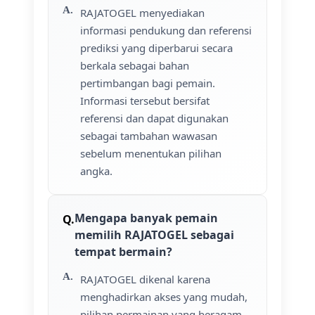
RAJATOGEL menyediakan
informasi pendukung dan referensi
prediksi yang diperbarui secara
berkala sebagai bahan
pertimbangan bagi pemain.
Informasi tersebut bersifat
referensi dan dapat digunakan
sebagai tambahan wawasan
sebelum menentukan pilihan
angka.
Mengapa banyak pemain
memilih RAJATOGEL sebagai
tempat bermain?
RAJATOGEL dikenal karena
menghadirkan akses yang mudah,
pilihan permainan yang beragam,