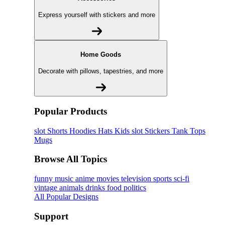
Express yourself with stickers and more
Home Goods
Decorate with pillows, tapestries, and more
Popular Products
slot
Shorts
Hoodies
Hats
Kids slot
Stickers
Tank Tops
Mugs
Browse All Topics
funny
music
anime
movies
television
sports
sci-fi
vintage
animals
drinks
food
politics
All Popular Designs
Support