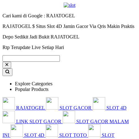
Cari kami di Google : RAJATOGEL
RAJATOGEL $ Situs Slot 4D Jamin Gacor Via Qris Makin Praktis
Depo Sedikit Jadi Bukit RAJATOGEL
Rtp Terupdate Live Setiap Hari
Explore Categories
Popular Products
RAJATOGEL
SLOT GACOR
SLOT 4D
LINK SLOT GACOR
SLOT GACOR MALAM
INI
SLOT 4D
SLOT TOTO
SLOT