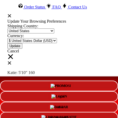
Order Status
FAQ
Contact Us
Update Your Browsing Preferences
Shipping Country:
Currency:
Cancel
Katie:
5'10"
160
PROMO
Select your person:
Male
Female
LOGIN
Height
Short
Med
Tall
DAFTAR
Weight
Slim
Avg
Heavy
LINK ALTERNATIF