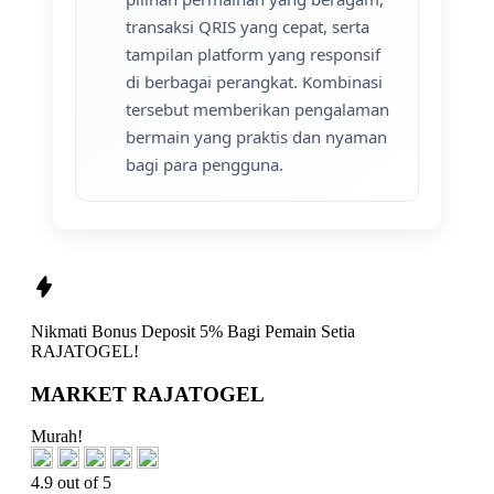
transaksi QRIS yang cepat, serta
tampilan platform yang responsif
di berbagai perangkat. Kombinasi
tersebut memberikan pengalaman
bermain yang praktis dan nyaman
bagi para pengguna.
Nikmati
Bonus Deposit 5%
Bagi Pemain Setia
RAJATOGEL!
MARKET RAJATOGEL
Murah!
4.9 out of 5