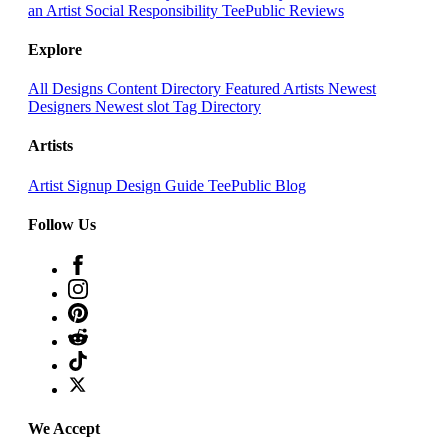
an Artist
Social Responsibility
TeePublic Reviews
Explore
All Designs
Content Directory
Featured Artists
Newest
Designers
Newest slot
Tag Directory
Artists
Artist Signup
Design Guide
TeePublic Blog
Follow Us
We Accept