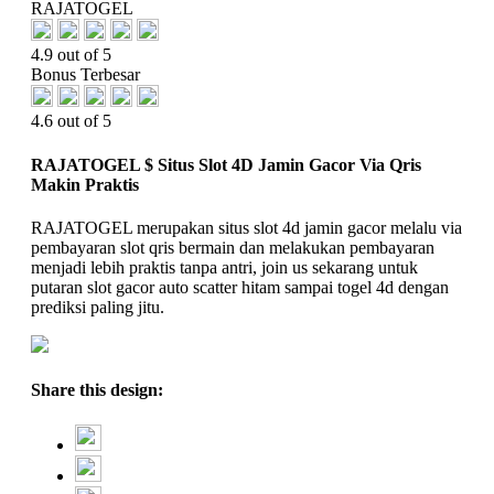
RAJATOGEL
4.9 out of 5
Bonus Terbesar
4.6 out of 5
RAJATOGEL $ Situs Slot 4D Jamin Gacor Via Qris
Makin Praktis
RAJATOGEL merupakan situs slot 4d jamin gacor melalu via
pembayaran slot qris bermain dan melakukan pembayaran
menjadi lebih praktis tanpa antri, join us sekarang untuk
putaran slot gacor auto scatter hitam sampai togel 4d dengan
prediksi paling jitu.
Share this design: