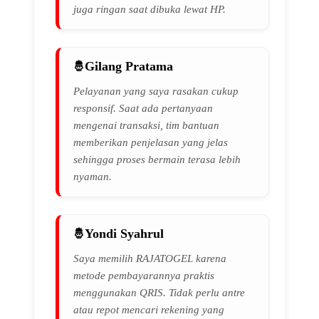
juga ringan saat dibuka lewat HP.
Gilang Pratama
Pelayanan yang saya rasakan cukup
responsif. Saat ada pertanyaan
mengenai transaksi, tim bantuan
memberikan penjelasan yang jelas
sehingga proses bermain terasa lebih
nyaman.
Yondi Syahrul
Saya memilih RAJATOGEL karena
metode pembayarannya praktis
menggunakan QRIS. Tidak perlu antre
atau repot mencari rekening yang