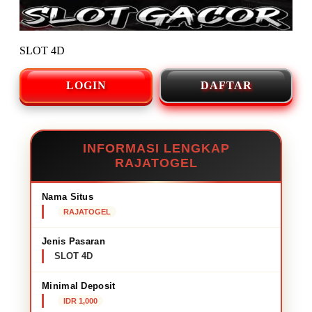
SLOT 4D
LOGIN
DAFTAR
INFORMASI LENGKAP
RAJATOGEL
Nama Situs
RAJATOGEL
Jenis Pasaran
SLOT 4D
Minimal Deposit
IDR 1,000