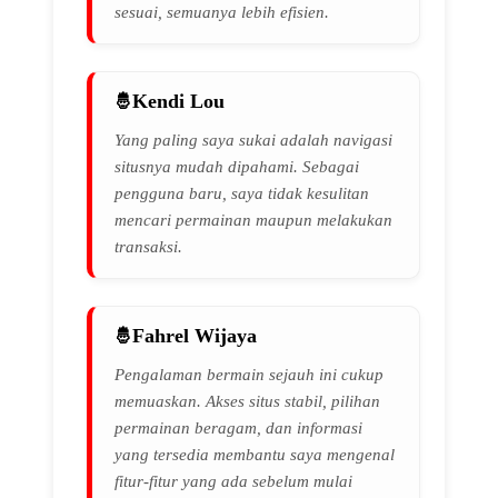
sesuai, semuanya lebih efisien.
Kendi Lou
Yang paling saya sukai adalah navigasi
situsnya mudah dipahami. Sebagai
pengguna baru, saya tidak kesulitan
mencari permainan maupun melakukan
transaksi.
Fahrel Wijaya
Pengalaman bermain sejauh ini cukup
memuaskan. Akses situs stabil, pilihan
permainan beragam, dan informasi
yang tersedia membantu saya mengenal
fitur-fitur yang ada sebelum mulai