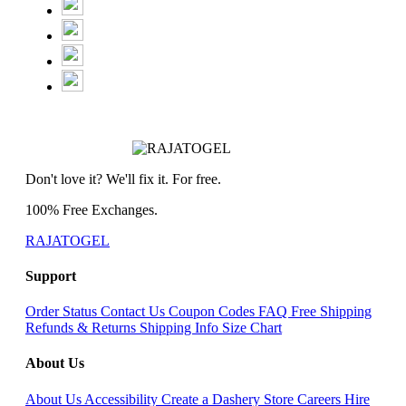
Don't love it? We'll fix it. For free.
100% Free Exchanges.
RAJATOGEL
Support
Order Status
Contact Us
Coupon Codes
FAQ
Free Shipping
Refunds & Returns
Shipping Info
Size Chart
About Us
About Us
Accessibility
Create a Dashery Store
Careers
Hire