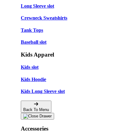
Long Sleeve slot
Crewneck Sweatshirts
Tank Tops
Baseball slot
Kids Apparel
Kids slot
Kids Hoodie
Kids Long Sleeve slot
Back To Menu
Accessories