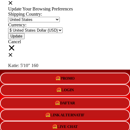
Update Your Browsing Preferences
Shipping Country:
Currency:
Cancel
Katie:
5'10"
160
PROMO
Select your person:
Male
Female
LOGIN
Height
Short
Med
Tall
DAFTAR
Weight
Slim
Avg
Heavy
LINK ALTERNATIF
View Size Chart
LIVE CHAT