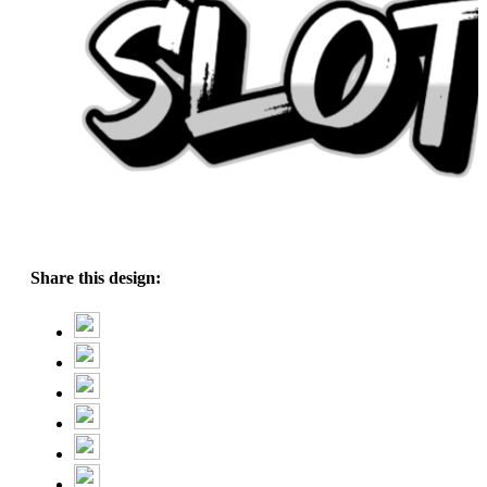
Share this design: