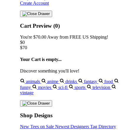
Create Account
Cart Preview (0)
You're
$70.00
Away from
FREE US Shipping!
$0
$70
Your Cart is empty...
Discover something you'll love!
animals
anime
drinks
fantasy
food
funny
movies
sci-fi
sports
television
vintage
Shop Designs
New Tees on Sale
Newest Designers
Tag Directory