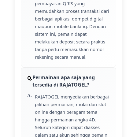
pembayaran QRIS yang
memudahkan proses transaksi dari
berbagai aplikasi dompet digital
maupun mobile banking. Dengan
sistem ini, pemain dapat
melakukan deposit secara praktis
tanpa perlu memasukkan nomor
rekening secara manual.
Permainan apa saja yang
tersedia di RAJATOGEL?
RAJATOGEL menyediakan berbagai
pilihan permainan, mulai dari slot
online dengan beragam tema
hingga permainan angka 4D.
Seluruh kategori dapat diakses
dalam satu akun sehingga pemain