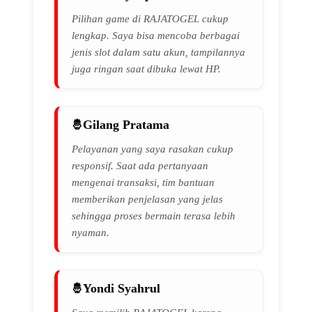
Pilihan game di RAJATOGEL cukup
lengkap. Saya bisa mencoba berbagai
jenis slot dalam satu akun, tampilannya
juga ringan saat dibuka lewat HP.
Gilang Pratama
Pelayanan yang saya rasakan cukup
responsif. Saat ada pertanyaan
mengenai transaksi, tim bantuan
memberikan penjelasan yang jelas
sehingga proses bermain terasa lebih
nyaman.
Yondi Syahrul