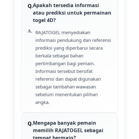
Apakah tersedia informasi
atau prediksi untuk permainan
togel 4D?
RAJATOGEL menyediakan
informasi pendukung dan referensi
prediksi yang diperbarui secara
berkala sebagai bahan
pertimbangan bagi pemain.
Informasi tersebut bersifat
referensi dan dapat digunakan
sebagai tambahan wawasan
sebelum menentukan pilihan
angka.
Mengapa banyak pemain
memilih RAJATOGEL sebagai
tempat bermain?