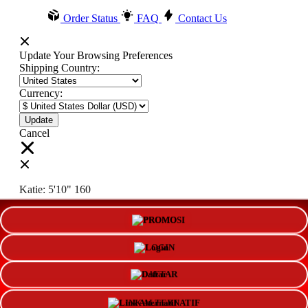
Order Status
FAQ
Contact Us
Update Your Browsing Preferences
Shipping Country:
Currency:
Cancel
Katie:
5'10"
160
PROMO
Select your person:
Male
Female
LOGIN
Height
Short
Med
Tall
DAFTAR
Weight
Slim
Avg
Heavy
LINK ALTERNATIF