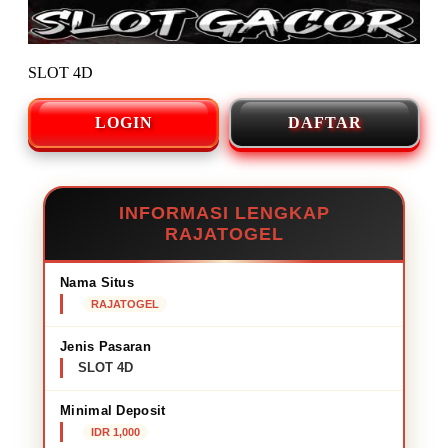
SLOT 4D
LOGIN
DAFTAR
INFORMASI LENGKAP
RAJATOGEL
Nama Situs
RAJATOGEL
Jenis Pasaran
SLOT 4D
Minimal Deposit
IDR 1,000