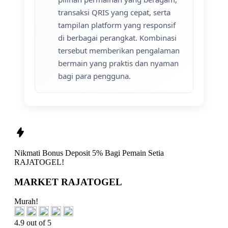
transaksi QRIS yang cepat, serta
tampilan platform yang responsif
di berbagai perangkat. Kombinasi
tersebut memberikan pengalaman
bermain yang praktis dan nyaman
bagi para pengguna.
Nikmati
Bonus Deposit 5%
Bagi Pemain Setia
RAJATOGEL!
MARKET RAJATOGEL
Murah!
4.9 out of 5