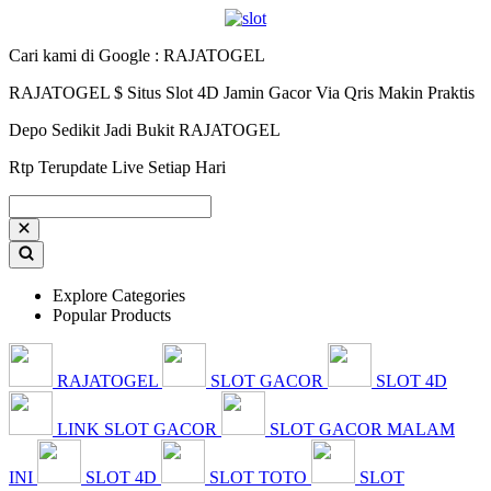
Cari kami di Google : RAJATOGEL
RAJATOGEL $ Situs Slot 4D Jamin Gacor Via Qris Makin Praktis
Depo Sedikit Jadi Bukit RAJATOGEL
Rtp Terupdate Live Setiap Hari
Explore Categories
Popular Products
RAJATOGEL
SLOT GACOR
SLOT 4D
LINK SLOT GACOR
SLOT GACOR MALAM
INI
SLOT 4D
SLOT TOTO
SLOT