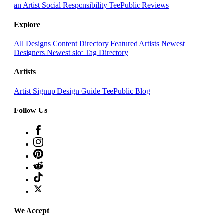
an Artist
Social Responsibility
TeePublic Reviews
Explore
All Designs
Content Directory
Featured Artists
Newest
Designers
Newest slot
Tag Directory
Artists
Artist Signup
Design Guide
TeePublic Blog
Follow Us
We Accept