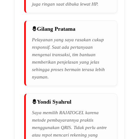
juga ringan saat dibuka lewat HP.
Gilang Pratama
Pelayanan yang saya rasakan cukup
responsif. Saat ada pertanyaan
mengenai transaksi, tim bantuan
memberikan penjelasan yang jelas
sehingga proses bermain terasa lebih
nyaman.
Yondi Syahrul
Saya memilih RAJATOGEL karena
metode pembayarannya praktis
menggunakan QRIS. Tidak perlu antre
atau repot mencari rekening yang