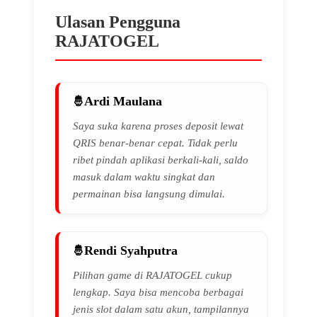
Ulasan Pengguna
RAJATOGEL
Ardi Maulana
Saya suka karena proses deposit lewat
QRIS benar-benar cepat. Tidak perlu
ribet pindah aplikasi berkali-kali, saldo
masuk dalam waktu singkat dan
permainan bisa langsung dimulai.
Rendi Syahputra
Pilihan game di RAJATOGEL cukup
lengkap. Saya bisa mencoba berbagai
jenis slot dalam satu akun, tampilannya