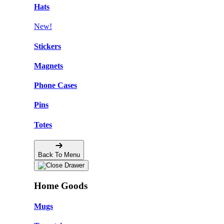
Hats
New!
Stickers
Magnets
Phone Cases
Pins
Totes
Back To Menu
Home Goods
Mugs