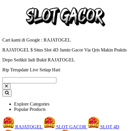
Cari kami di Google : RAJATOGEL
RAJATOGEL $ Situs Slot 4D Jamin Gacor Via Qris Makin Praktis
Depo Sedikit Jadi Bukit RAJATOGEL
Rtp Terupdate Live Setiap Hari
Explore Categories
Popular Products
RAJATOGEL
SLOT GACOR
SLOT 4D