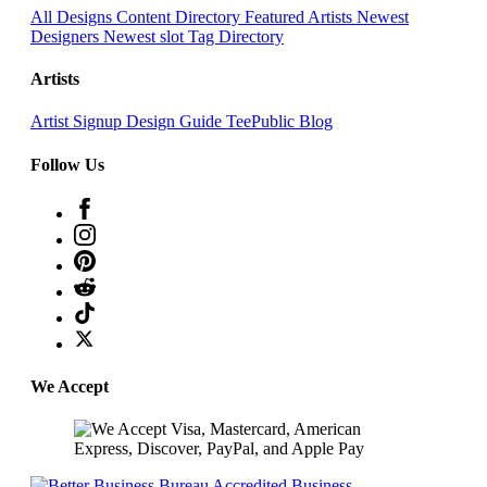
All Designs
Content Directory
Featured Artists
Newest
Designers
Newest slot
Tag Directory
Artists
Artist Signup
Design Guide
TeePublic Blog
Follow Us
We Accept