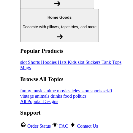
Home Goods
Decorate with pillows, tapestries, and more
Popular Products
slot
Shorts
Hoodies
Hats
Kids slot
Stickers
Tank Tops
Mugs
Browse All Topics
funny
music
anime
movies
television
sports
sci-fi
vintage
animals
drinks
food
politics
All Popular Designs
Support
Order Status
FAQ
Contact Us