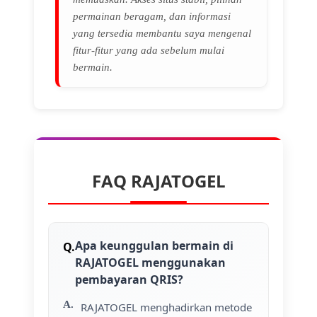
permainan beragam, dan informasi
yang tersedia membantu saya mengenal
fitur-fitur yang ada sebelum mulai
bermain.
FAQ RAJATOGEL
Apa keunggulan bermain di
RAJATOGEL menggunakan
pembayaran QRIS?
RAJATOGEL menghadirkan metode