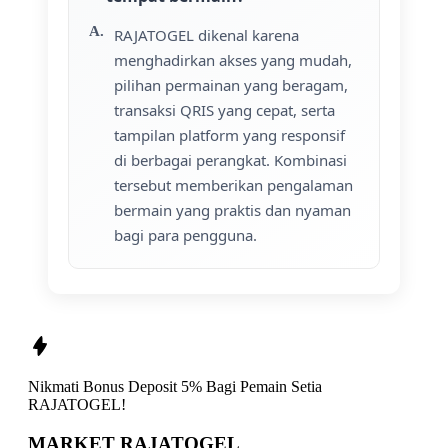
RAJATOGEL dikenal karena
menghadirkan akses yang mudah,
pilihan permainan yang beragam,
transaksi QRIS yang cepat, serta
tampilan platform yang responsif
di berbagai perangkat. Kombinasi
tersebut memberikan pengalaman
bermain yang praktis dan nyaman
bagi para pengguna.
Nikmati
Bonus Deposit 5%
Bagi Pemain Setia
RAJATOGEL!
MARKET RAJATOGEL