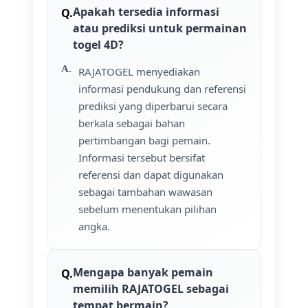
Apakah tersedia informasi
atau prediksi untuk permainan
togel 4D?
RAJATOGEL menyediakan
informasi pendukung dan referensi
prediksi yang diperbarui secara
berkala sebagai bahan
pertimbangan bagi pemain.
Informasi tersebut bersifat
referensi dan dapat digunakan
sebagai tambahan wawasan
sebelum menentukan pilihan
angka.
Mengapa banyak pemain
memilih RAJATOGEL sebagai
tempat bermain?