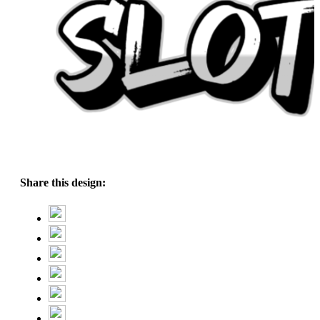
Share this design: