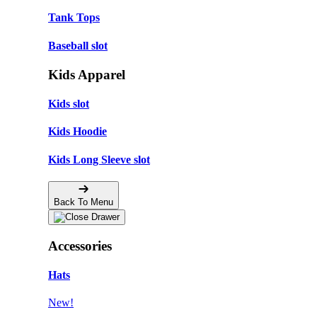
Tank Tops
Baseball slot
Kids Apparel
Kids slot
Kids Hoodie
Kids Long Sleeve slot
Back To Menu
Accessories
Hats
New!