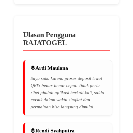
Ulasan Pengguna
RAJATOGEL
Ardi Maulana
Saya suka karena proses deposit lewat
QRIS benar-benar cepat. Tidak perlu
ribet pindah aplikasi berkali-kali, saldo
masuk dalam waktu singkat dan
permainan bisa langsung dimulai.
Rendi Syahputra