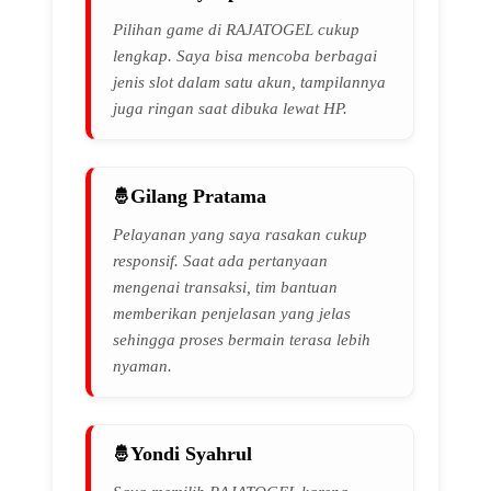
Pilihan game di RAJATOGEL cukup
lengkap. Saya bisa mencoba berbagai
jenis slot dalam satu akun, tampilannya
juga ringan saat dibuka lewat HP.
Gilang Pratama
Pelayanan yang saya rasakan cukup
responsif. Saat ada pertanyaan
mengenai transaksi, tim bantuan
memberikan penjelasan yang jelas
sehingga proses bermain terasa lebih
nyaman.
Yondi Syahrul