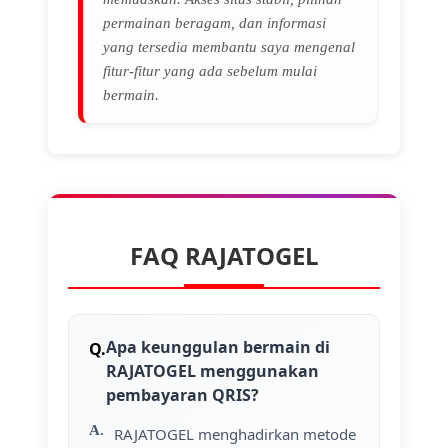
permainan beragam, dan informasi
yang tersedia membantu saya mengenal
fitur-fitur yang ada sebelum mulai
bermain.
FAQ RAJATOGEL
Apa keunggulan bermain di
RAJATOGEL menggunakan
pembayaran QRIS?
RAJATOGEL menghadirkan metode