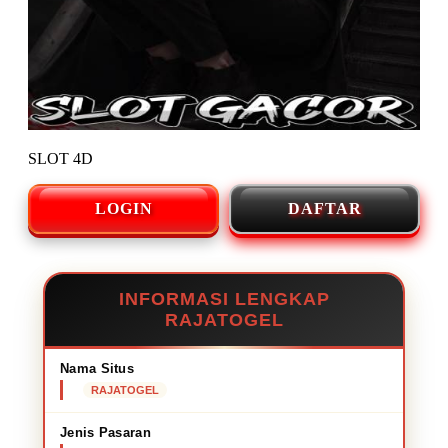
SLOT 4D
LOGIN
DAFTAR
INFORMASI LENGKAP
RAJATOGEL
Nama Situs
RAJATOGEL
Jenis Pasaran