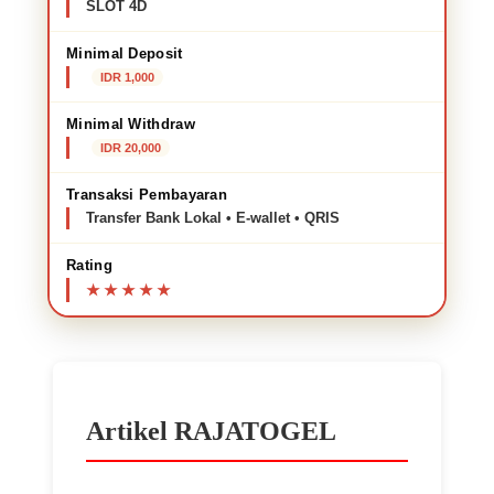
SLOT 4D
Minimal Deposit
IDR 1,000
Minimal Withdraw
IDR 20,000
Transaksi Pembayaran
Transfer Bank Lokal • E-wallet • QRIS
Rating
Artikel RAJATOGEL