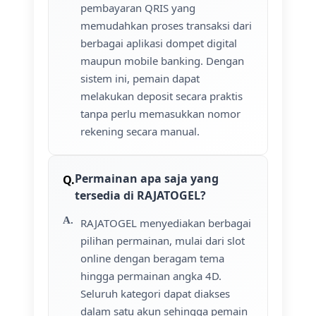
pembayaran QRIS yang
memudahkan proses transaksi dari
berbagai aplikasi dompet digital
maupun mobile banking. Dengan
sistem ini, pemain dapat
melakukan deposit secara praktis
tanpa perlu memasukkan nomor
rekening secara manual.
Permainan apa saja yang
tersedia di RAJATOGEL?
RAJATOGEL menyediakan berbagai
pilihan permainan, mulai dari slot
online dengan beragam tema
hingga permainan angka 4D.
Seluruh kategori dapat diakses
dalam satu akun sehingga pemain