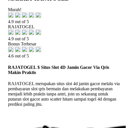
Murah!
4.9 out of 5
RAJATOGEL
4.9 out of 5
Bonus Terbesar
4.6 out of 5
RAJATOGEL $ Situs Slot 4D Jamin Gacor Via Qris
Makin Praktis
RAJATOGEL merupakan situs slot 4d jamin gacor melalu via
pembayaran slot qris bermain dan melakukan pembayaran
menjadi lebih praktis tanpa antri, join us sekarang untuk
putaran slot gacor auto scatter hitam sampai togel 4d dengan
prediksi paling jitu.