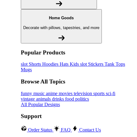
Home Goods
Decorate with pillows, tapestries, and more
Popular Products
slot
Shorts
Hoodies
Hats
Kids slot
Stickers
Tank Tops
Mugs
Browse All Topics
funny
music
anime
movies
television
sports
sci-fi
vintage
animals
drinks
food
politics
All Popular Designs
Support
Order Status
FAQ
Contact Us