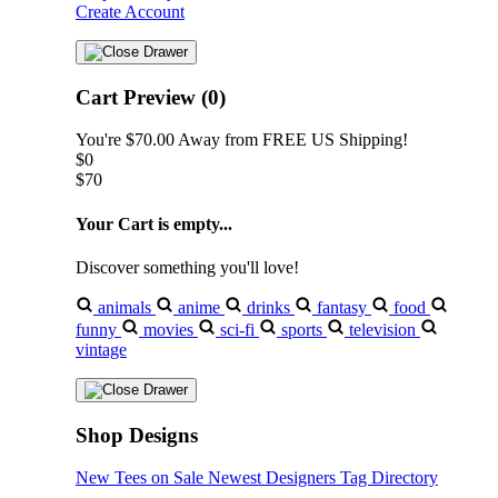
Create Account
Cart Preview (0)
You're
$70.00
Away from
FREE US Shipping!
$0
$70
Your Cart is empty...
Discover something you'll love!
animals
anime
drinks
fantasy
food
funny
movies
sci-fi
sports
television
vintage
Shop Designs
New Tees on Sale
Newest Designers
Tag Directory