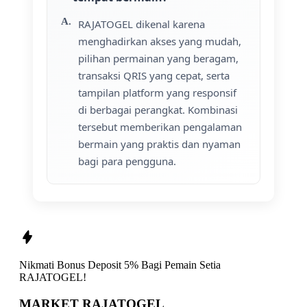
RAJATOGEL dikenal karena
menghadirkan akses yang mudah,
pilihan permainan yang beragam,
transaksi QRIS yang cepat, serta
tampilan platform yang responsif
di berbagai perangkat. Kombinasi
tersebut memberikan pengalaman
bermain yang praktis dan nyaman
bagi para pengguna.
Nikmati
Bonus Deposit 5%
Bagi Pemain Setia
RAJATOGEL!
MARKET RAJATOGEL