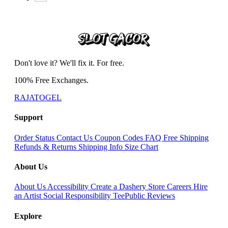
Don't love it? We'll fix it. For free.
100% Free Exchanges.
RAJATOGEL
Support
Order Status
Contact Us
Coupon Codes
FAQ
Free Shipping
Refunds & Returns
Shipping Info
Size Chart
About Us
About Us
Accessibility
Create a Dashery Store
Careers
Hire
an Artist
Social Responsibility
TeePublic Reviews
Explore