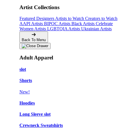
Artist Collections
Featured Designers
Artists to Watch
Creators to Watch
AAPI Artists
BIPOC Artists
Black Artists
Celebrate
Women Artists
LGBTQIA Artists
Ukrainian Artists
Back To Menu
Adult Apparel
slot
Shorts
New!
Hoodies
Long Sleeve slot
Crewneck Sweatshirts