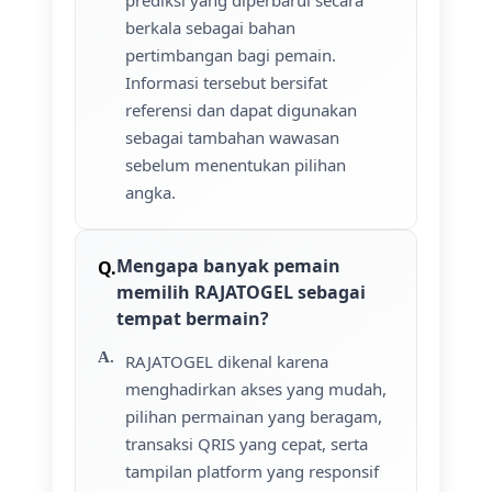
prediksi yang diperbarui secara
berkala sebagai bahan
pertimbangan bagi pemain.
Informasi tersebut bersifat
referensi dan dapat digunakan
sebagai tambahan wawasan
sebelum menentukan pilihan
angka.
Mengapa banyak pemain
memilih RAJATOGEL sebagai
tempat bermain?
RAJATOGEL dikenal karena
menghadirkan akses yang mudah,
pilihan permainan yang beragam,
transaksi QRIS yang cepat, serta
tampilan platform yang responsif