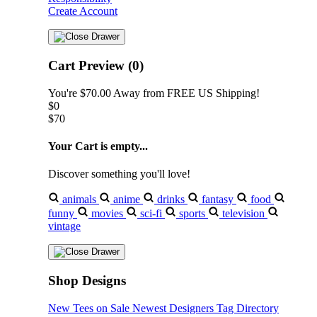
Create Account
Cart Preview (0)
You're
$70.00
Away from
FREE US Shipping!
$0
$70
Your Cart is empty...
Discover something you'll love!
animals
anime
drinks
fantasy
food
funny
movies
sci-fi
sports
television
vintage
Shop Designs
New Tees on Sale
Newest Designers
Tag Directory