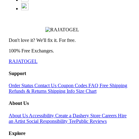
Don't love it? We'll fix it. For free.
100% Free Exchanges.
RAJATOGEL
Support
Order Status
Contact Us
Coupon Codes
FAQ
Free Shipping
Refunds & Returns
Shipping Info
Size Chart
About Us
About Us
Accessibility
Create a Dashery Store
Careers
Hire
an Artist
Social Responsibility
TeePublic Reviews
Explore