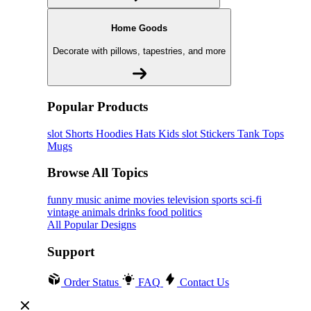
Home Goods
Decorate with pillows, tapestries, and more
Popular Products
slot
Shorts
Hoodies
Hats
Kids slot
Stickers
Tank Tops
Mugs
Browse All Topics
funny
music
anime
movies
television
sports
sci-fi
vintage
animals
drinks
food
politics
All Popular Designs
Support
Order Status
FAQ
Contact Us