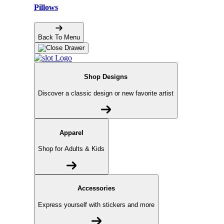
Pillows
Back To Menu
Shop Designs
Discover a classic design or new favorite artist
Apparel
Shop for Adults & Kids
Accessories
Express yourself with stickers and more