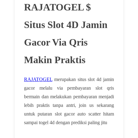
RAJATOGEL $
Situs Slot 4D Jamin
Gacor Via Qris
Makin Praktis
RAJATOGEL
merupakan situs slot 4d jamin
gacor melalu via pembayaran slot qris
bermain dan melakukan pembayaran menjadi
lebih praktis tanpa antri, join us sekarang
untuk putaran slot gacor auto scatter hitam
sampai togel 4d dengan prediksi paling jitu