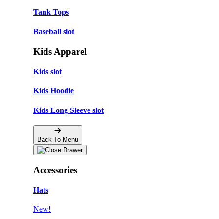
Tank Tops
Baseball slot
Kids Apparel
Kids slot
Kids Hoodie
Kids Long Sleeve slot
Back To Menu
Accessories
Hats
New!