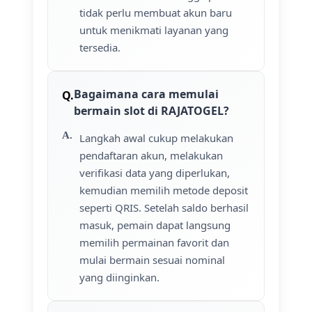
tidak perlu membuat akun baru
untuk menikmati layanan yang
tersedia.
Bagaimana cara memulai
bermain slot di RAJATOGEL?
Langkah awal cukup melakukan
pendaftaran akun, melakukan
verifikasi data yang diperlukan,
kemudian memilih metode deposit
seperti QRIS. Setelah saldo berhasil
masuk, pemain dapat langsung
memilih permainan favorit dan
mulai bermain sesuai nominal
yang diinginkan.