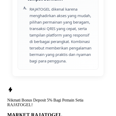
RAJATOGEL dikenal karena
menghadirkan akses yang mudah,
pilihan permainan yang beragam,
transaksi QRIS yang cepat, serta
tampilan platform yang responsif
di berbagai perangkat. Kombinasi
tersebut memberikan pengalaman
bermain yang praktis dan nyaman
bagi para pengguna.
Nikmati
Bonus Deposit 5%
Bagi Pemain Setia
RAJATOGEL!
MARKET RAJATOGEL