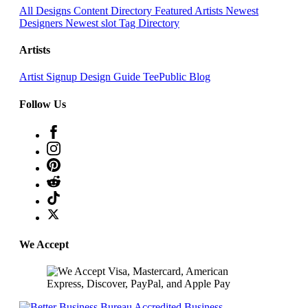
All Designs
Content Directory
Featured Artists
Newest
Designers
Newest slot
Tag Directory
Artists
Artist Signup
Design Guide
TeePublic Blog
Follow Us
We Accept