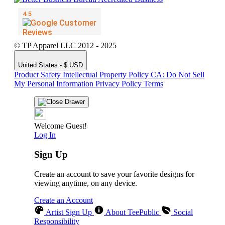
© TP Apparel LLC 2012 - 2025
United States - $ USD
Product Safety
Intellectual Property Policy
CA: Do Not Sell
My Personal Information
Privacy Policy
Terms
Welcome Guest!
Log In
Sign Up
Create an account to save your favorite designs for
viewing anytime, on any device.
Create an Account
Artist Sign Up
About TeePublic
Social
Responsibility