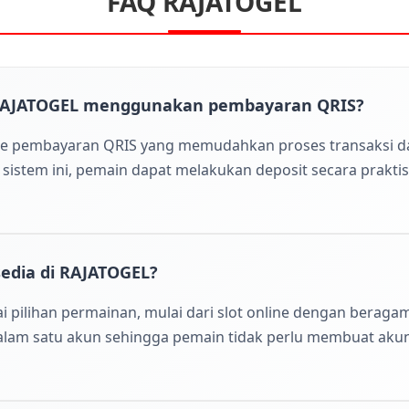
FAQ RAJATOGEL
 RAJATOGEL menggunakan pembayaran QRIS?
pembayaran QRIS yang memudahkan proses transaksi dari 
sistem ini, pemain dapat melakukan deposit secara prakt
sedia di RAJATOGEL?
pilihan permainan, mulai dari slot online dengan berag
dalam satu akun sehingga pemain tidak perlu membuat aku