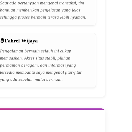
Saat ada pertanyaan mengenai transaksi, tim
bantuan memberikan penjelasan yang jelas
sehingga proses bermain terasa lebih nyaman.
Fahrel Wijaya
Pengalaman bermain sejauh ini cukup
memuaskan. Akses situs stabil, pilihan
permainan beragam, dan informasi yang
tersedia membantu saya mengenal fitur-fitur
yang ada sebelum mulai bermain.