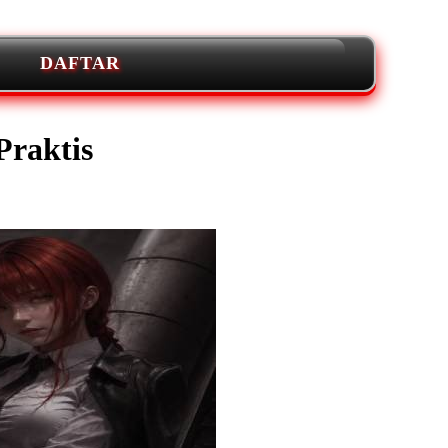
DAFTAR
Praktis