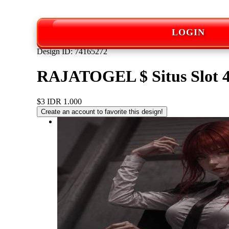
LOGIN
Design ID: 74165272
RAJATOGEL $ Situs Slot 4
$3
IDR 1.000
Create an account to favorite this design!