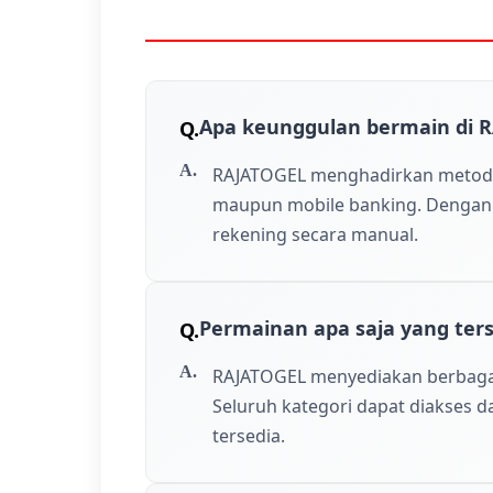
Apa keunggulan bermain di
RAJATOGEL menghadirkan metode 
maupun mobile banking. Dengan 
rekening secara manual.
Permainan apa saja yang ter
RAJATOGEL menyediakan berbagai 
Seluruh kategori dapat diakses 
tersedia.