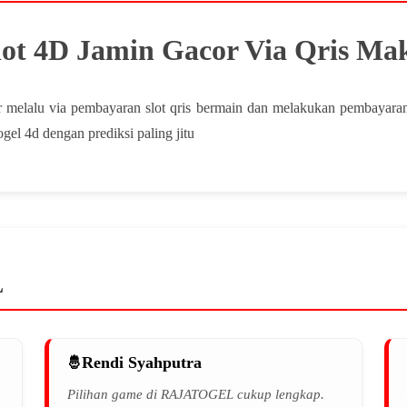
t 4D Jamin Gacor Via Qris Mak
 melalu via pembayaran slot qris bermain dan melakukan pembayaran m
ogel 4d dengan prediksi paling jitu
L
Rendi Syahputra
Pilihan game di RAJATOGEL cukup lengkap.