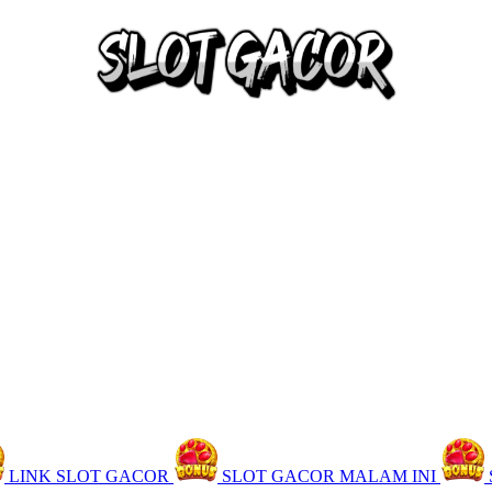
LINK SLOT GACOR
SLOT GACOR MALAM INI