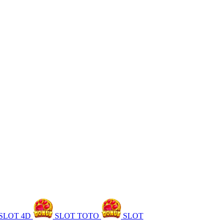
SLOT 4D
SLOT TOTO
SLOT