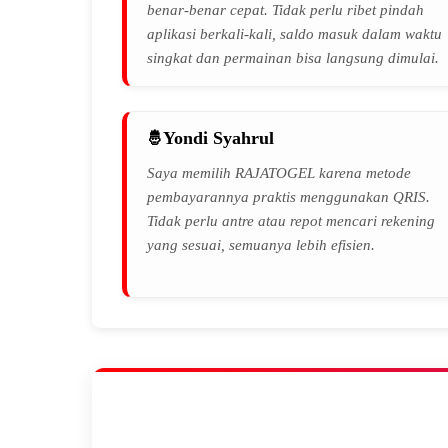
benar-benar cepat. Tidak perlu ribet pindah
aplikasi berkali-kali, saldo masuk dalam waktu
singkat dan permainan bisa langsung dimulai.
Yondi Syahrul
Saya memilih RAJATOGEL karena metode
pembayarannya praktis menggunakan QRIS.
Tidak perlu antre atau repot mencari rekening
yang sesuai, semuanya lebih efisien.