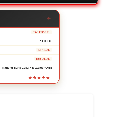
RAJATOGEL
SLOT 4D
IDR 1,000
IDR 20,000
Transfer Bank Lokal • E-wallet • QRIS