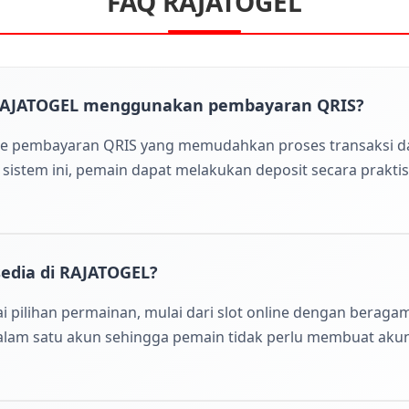
FAQ RAJATOGEL
 RAJATOGEL menggunakan pembayaran QRIS?
pembayaran QRIS yang memudahkan proses transaksi dari 
sistem ini, pemain dapat melakukan deposit secara prakt
sedia di RAJATOGEL?
pilihan permainan, mulai dari slot online dengan berag
dalam satu akun sehingga pemain tidak perlu membuat aku