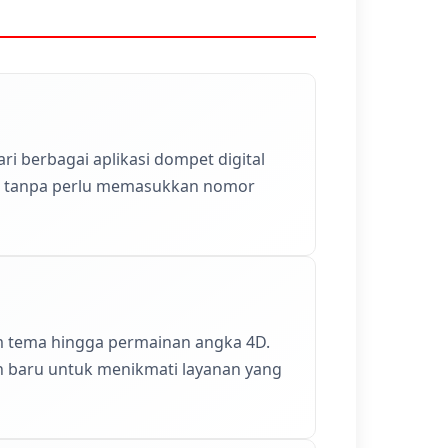
berbagai aplikasi dompet digital
is tanpa perlu memasukkan nomor
am tema hingga permainan angka 4D.
n baru untuk menikmati layanan yang