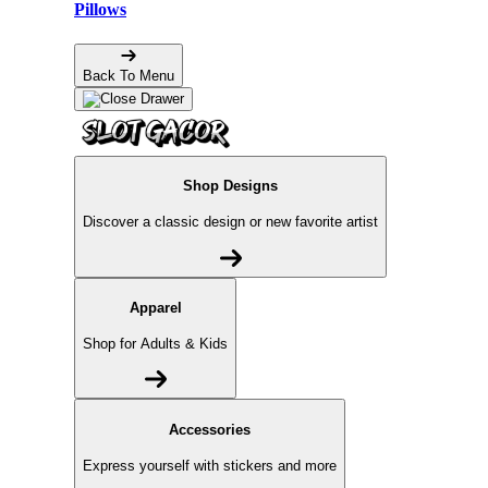
Pillows
Back To Menu
Shop Designs
Discover a classic design or new favorite artist
Apparel
Shop for Adults & Kids
Accessories
Express yourself with stickers and more