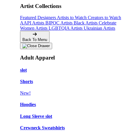
Artist Collections
Featured Designers
Artists to Watch
Creators to Watch
AAPI Artists
BIPOC Artists
Black Artists
Celebrate
Women Artists
LGBTQIA Artists
Ukrainian Artists
Back To Menu
Adult Apparel
slot
Shorts
New!
Hoodies
Long Sleeve slot
Crewneck Sweatshirts