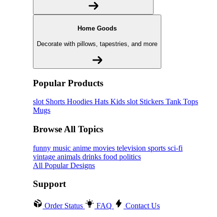
Home Goods
Decorate with pillows, tapestries, and more
Popular Products
slot
Shorts
Hoodies
Hats
Kids slot
Stickers
Tank Tops
Mugs
Browse All Topics
funny
music
anime
movies
television
sports
sci-fi
vintage
animals
drinks
food
politics
All Popular Designs
Support
Order Status
FAQ
Contact Us