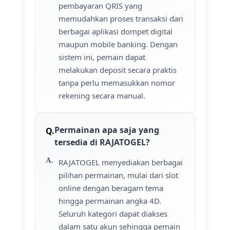
pembayaran QRIS yang
memudahkan proses transaksi dari
berbagai aplikasi dompet digital
maupun mobile banking. Dengan
sistem ini, pemain dapat
melakukan deposit secara praktis
tanpa perlu memasukkan nomor
rekening secara manual.
Permainan apa saja yang
tersedia di RAJATOGEL?
RAJATOGEL menyediakan berbagai
pilihan permainan, mulai dari slot
online dengan beragam tema
hingga permainan angka 4D.
Seluruh kategori dapat diakses
dalam satu akun sehingga pemain