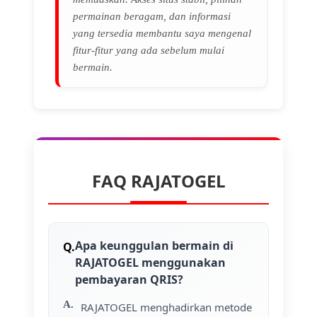
permainan beragam, dan informasi
yang tersedia membantu saya mengenal
fitur-fitur yang ada sebelum mulai
bermain.
FAQ RAJATOGEL
Apa keunggulan bermain di
RAJATOGEL menggunakan
pembayaran QRIS?
RAJATOGEL menghadirkan metode