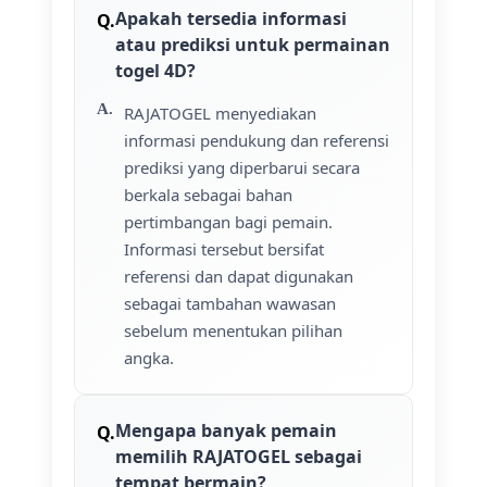
Apakah tersedia informasi
atau prediksi untuk permainan
togel 4D?
RAJATOGEL menyediakan
informasi pendukung dan referensi
prediksi yang diperbarui secara
berkala sebagai bahan
pertimbangan bagi pemain.
Informasi tersebut bersifat
referensi dan dapat digunakan
sebagai tambahan wawasan
sebelum menentukan pilihan
angka.
Mengapa banyak pemain
memilih RAJATOGEL sebagai
tempat bermain?