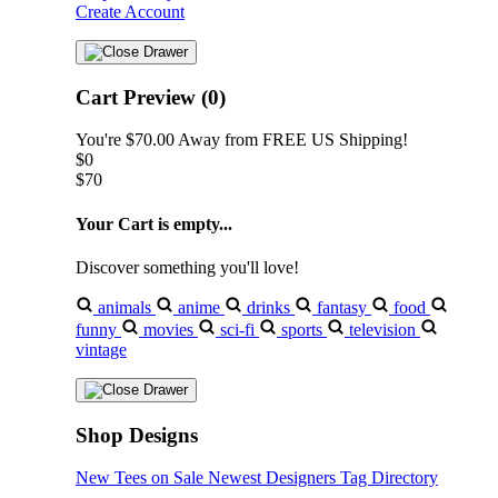
Create Account
Cart Preview (0)
You're
$70.00
Away from
FREE US Shipping!
$0
$70
Your Cart is empty...
Discover something you'll love!
animals
anime
drinks
fantasy
food
funny
movies
sci-fi
sports
television
vintage
Shop Designs
New Tees on Sale
Newest Designers
Tag Directory