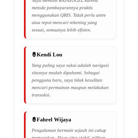
Saya memilih RAJATOGEL karena
metode pembayarannya praktis
menggunakan QRIS. Tidak perlu antre
atau repot mencari rekening yang
sesuai, semuanya lebih efisien.
Kendi Lou
Yang paling saya sukai adalah navigasi
situsnya mudah dipahami. Sebagai
pengguna baru, saya tidak kesulitan
mencari permainan maupun melakukan
transaksi.
Fahrel Wijaya
Pengalaman bermain sejauh ini cukup
memuaskan. Akses situs stabil, pilihan