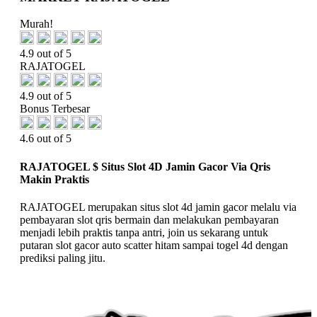
Murah!
4.9 out of 5
RAJATOGEL
4.9 out of 5
Bonus Terbesar
4.6 out of 5
RAJATOGEL $ Situs Slot 4D Jamin Gacor Via Qris
Makin Praktis
RAJATOGEL merupakan situs slot 4d jamin gacor melalu via
pembayaran slot qris bermain dan melakukan pembayaran
menjadi lebih praktis tanpa antri, join us sekarang untuk
putaran slot gacor auto scatter hitam sampai togel 4d dengan
prediksi paling jitu.