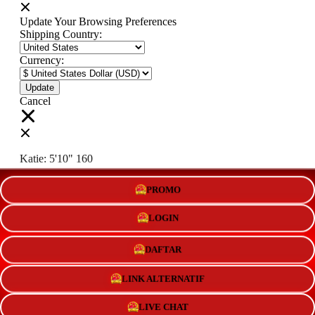
Update Your Browsing Preferences
Shipping Country:
Currency:
Cancel
Katie:
5'10"
160
PROMO
Select your person:
Male
Female
LOGIN
Height
Short
Med
Tall
DAFTAR
Weight
Slim
Avg
Heavy
LINK ALTERNATIF
View Size Chart
LIVE CHAT