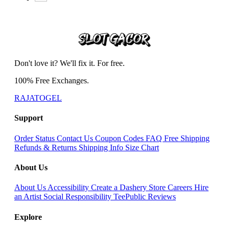
Don't love it? We'll fix it. For free.
100% Free Exchanges.
RAJATOGEL
Support
Order Status
Contact Us
Coupon Codes
FAQ
Free Shipping
Refunds & Returns
Shipping Info
Size Chart
About Us
About Us
Accessibility
Create a Dashery Store
Careers
Hire
an Artist
Social Responsibility
TeePublic Reviews
Explore