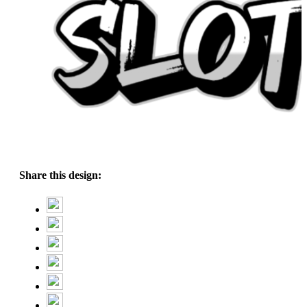
Share this design: