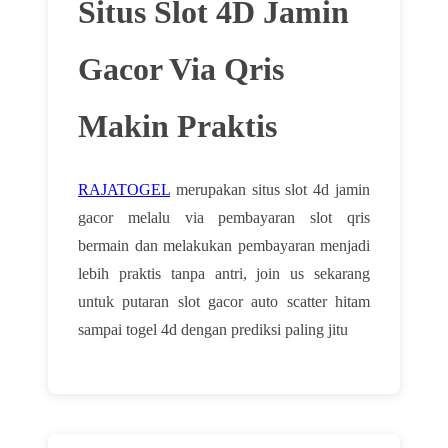
Situs Slot 4D Jamin
Gacor Via Qris
Makin Praktis
RAJATOGEL
merupakan situs slot 4d jamin
gacor melalu via pembayaran slot qris
bermain dan melakukan pembayaran menjadi
lebih praktis tanpa antri, join us sekarang
untuk putaran slot gacor auto scatter hitam
sampai togel 4d dengan prediksi paling jitu