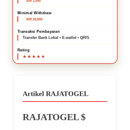
IDR 1,000
Minimal Withdraw
IDR 20,000
Transaksi Pembayaran
Transfer Bank Lokal • E-wallet • QRIS
Rating
Artikel RAJATOGEL
RAJATOGEL $