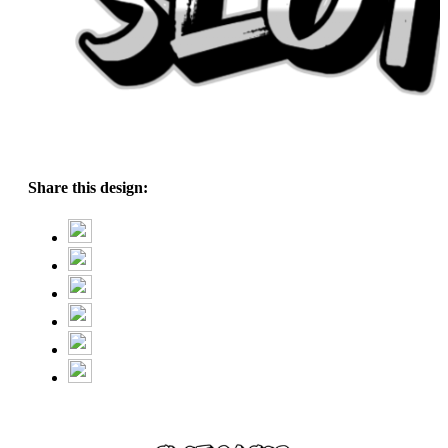
Share this design: