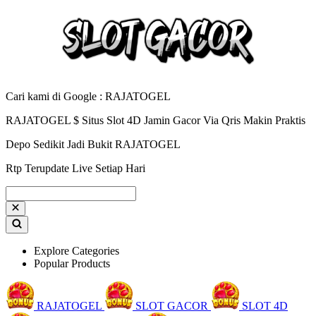
Cari kami di Google : RAJATOGEL
RAJATOGEL $ Situs Slot 4D Jamin Gacor Via Qris Makin Praktis
Depo Sedikit Jadi Bukit RAJATOGEL
Rtp Terupdate Live Setiap Hari
Explore Categories
Popular Products
RAJATOGEL
SLOT GACOR
SLOT 4D