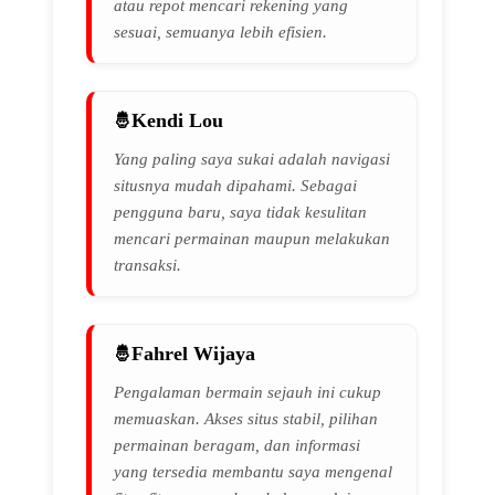
atau repot mencari rekening yang
sesuai, semuanya lebih efisien.
Kendi Lou
Yang paling saya sukai adalah navigasi
situsnya mudah dipahami. Sebagai
pengguna baru, saya tidak kesulitan
mencari permainan maupun melakukan
transaksi.
Fahrel Wijaya
Pengalaman bermain sejauh ini cukup
memuaskan. Akses situs stabil, pilihan
permainan beragam, dan informasi
yang tersedia membantu saya mengenal