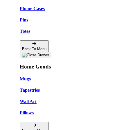
Phone Cases
Pins
Totes
Back To Menu
Home Goods
Mugs
Tapestries
Wall Art
Pillows