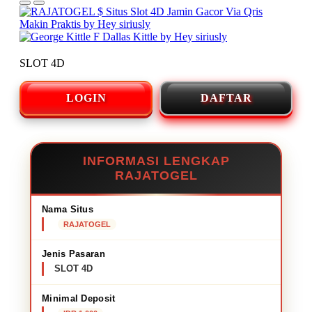
SLOT 4D
LOGIN
DAFTAR
INFORMASI LENGKAP
RAJATOGEL
Nama Situs
RAJATOGEL
Jenis Pasaran
SLOT 4D
Minimal Deposit