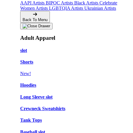
AAPI Artists
BIPOC Artists
Black Artists
Celebrate
Women Artists
LGBTQIA Artists
Ukrainian Artists
Back To Menu
Adult Apparel
slot
Shorts
New!
Hoodies
Long Sleeve slot
Crewneck Sweatshirts
Tank Tops
Baseball slot