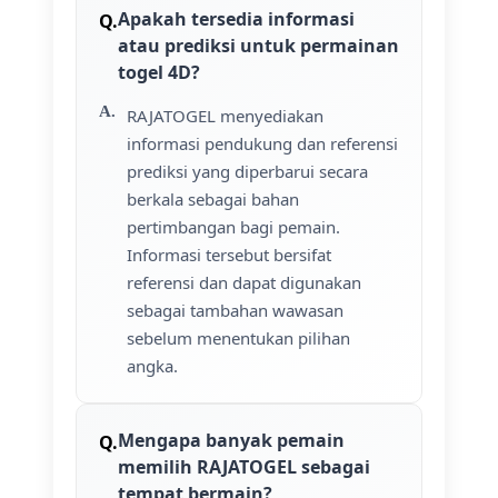
Apakah tersedia informasi
atau prediksi untuk permainan
togel 4D?
RAJATOGEL menyediakan
informasi pendukung dan referensi
prediksi yang diperbarui secara
berkala sebagai bahan
pertimbangan bagi pemain.
Informasi tersebut bersifat
referensi dan dapat digunakan
sebagai tambahan wawasan
sebelum menentukan pilihan
angka.
Mengapa banyak pemain
memilih RAJATOGEL sebagai
tempat bermain?