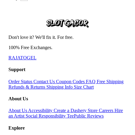
Don't love it? We'll fix it. For free.
100% Free Exchanges.
RAJATOGEL
Support
Order Status
Contact Us
Coupon Codes
FAQ
Free Shipping
Refunds & Returns
Shipping Info
Size Chart
About Us
About Us
Accessibility
Create a Dashery Store
Careers
Hire
an Artist
Social Responsibility
TeePublic Reviews
Explore