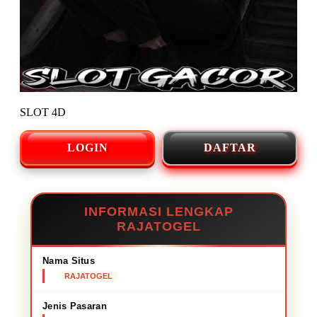
SLOT 4D
LOGIN
DAFTAR
INFORMASI LENGKAP
RAJATOGEL
Nama Situs
RAJATOGEL
Jenis Pasaran