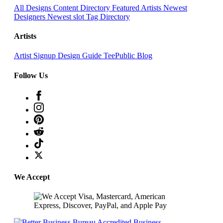
All Designs
Content Directory
Featured Artists
Newest
Designers
Newest slot
Tag Directory
Artists
Artist Signup
Design Guide
TeePublic Blog
Follow Us
We Accept