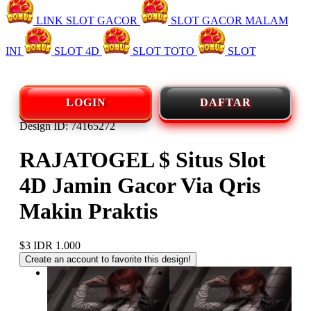
LINK SLOT GACOR
SLOT GACOR MALAM
INI
SLOT 4D
SLOT TOTO
SLOT
LOGIN
DAFTAR
Design ID: 74165272
RAJATOGEL $ Situs Slot
4D Jamin Gacor Via Qris
Makin Praktis
$3
IDR 1.000
Create an account to favorite this design!