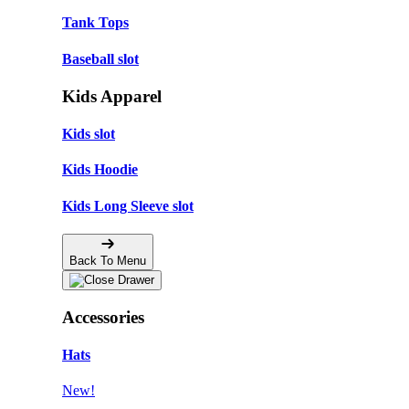
Tank Tops
Baseball slot
Kids Apparel
Kids slot
Kids Hoodie
Kids Long Sleeve slot
Back To Menu
Accessories
Hats
New!