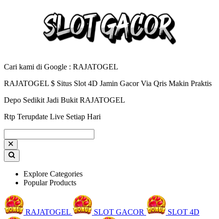
Cari kami di Google : RAJATOGEL
RAJATOGEL $ Situs Slot 4D Jamin Gacor Via Qris Makin Praktis
Depo Sedikit Jadi Bukit RAJATOGEL
Rtp Terupdate Live Setiap Hari
Explore Categories
Popular Products
RAJATOGEL
SLOT GACOR
SLOT 4D