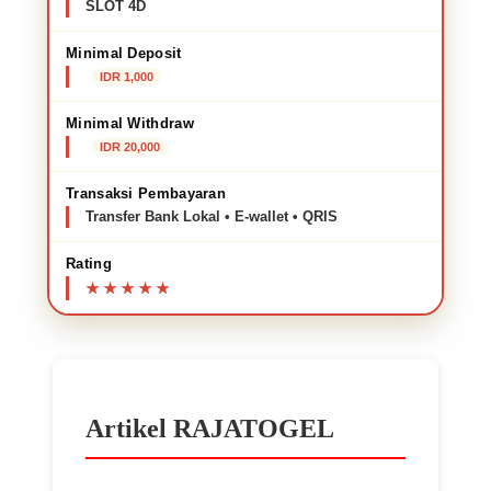
SLOT 4D
Minimal Deposit
IDR 1,000
Minimal Withdraw
IDR 20,000
Transaksi Pembayaran
Transfer Bank Lokal • E-wallet • QRIS
Rating
Artikel RAJATOGEL