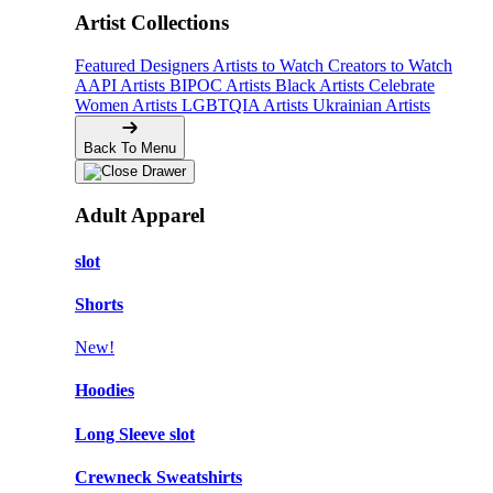
Artist Collections
Featured Designers
Artists to Watch
Creators to Watch
AAPI Artists
BIPOC Artists
Black Artists
Celebrate
Women Artists
LGBTQIA Artists
Ukrainian Artists
Back To Menu
Adult Apparel
slot
Shorts
New!
Hoodies
Long Sleeve slot
Crewneck Sweatshirts