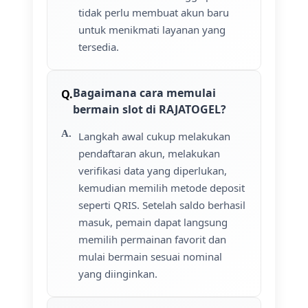
tidak perlu membuat akun baru
untuk menikmati layanan yang
tersedia.
Bagaimana cara memulai
bermain slot di RAJATOGEL?
Langkah awal cukup melakukan
pendaftaran akun, melakukan
verifikasi data yang diperlukan,
kemudian memilih metode deposit
seperti QRIS. Setelah saldo berhasil
masuk, pemain dapat langsung
memilih permainan favorit dan
mulai bermain sesuai nominal
yang diinginkan.