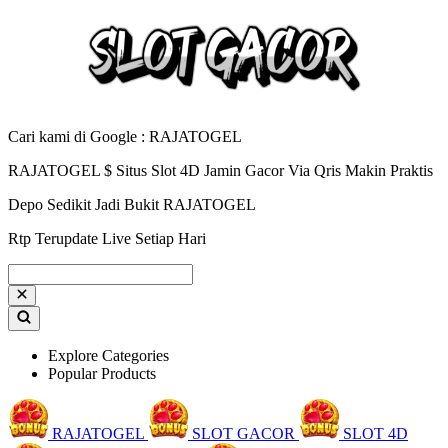
Cari kami di Google : RAJATOGEL
RAJATOGEL $ Situs Slot 4D Jamin Gacor Via Qris Makin Praktis
Depo Sedikit Jadi Bukit RAJATOGEL
Rtp Terupdate Live Setiap Hari
Explore Categories
Popular Products
RAJATOGEL
SLOT GACOR
SLOT 4D