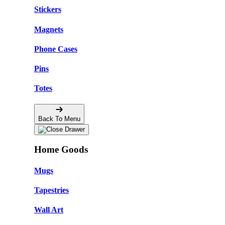
Stickers
Magnets
Phone Cases
Pins
Totes
Back To Menu
Home Goods
Mugs
Tapestries
Wall Art