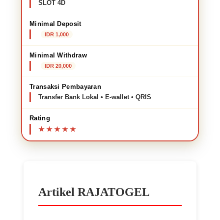
SLOT 4D
Minimal Deposit
IDR 1,000
Minimal Withdraw
IDR 20,000
Transaksi Pembayaran
Transfer Bank Lokal • E-wallet • QRIS
Rating
Artikel RAJATOGEL