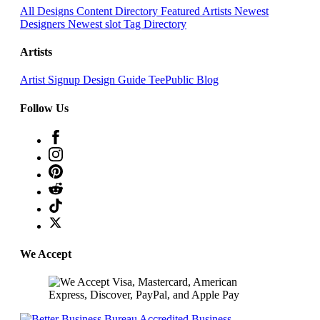
All Designs
Content Directory
Featured Artists
Newest
Designers
Newest slot
Tag Directory
Artists
Artist Signup
Design Guide
TeePublic Blog
Follow Us
We Accept