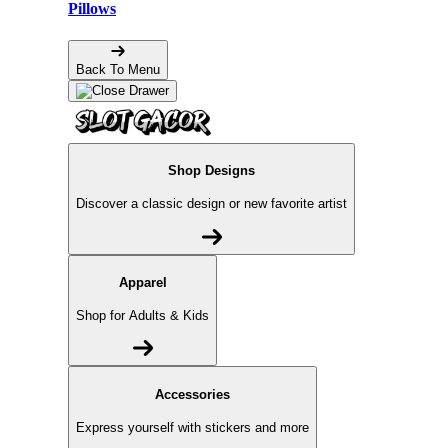
Pillows
Back To Menu
Shop Designs
Discover a classic design or new favorite artist
Apparel
Shop for Adults & Kids
Accessories
Express yourself with stickers and more