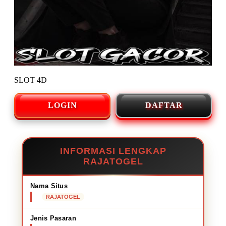
SLOT 4D
LOGIN
DAFTAR
INFORMASI LENGKAP
RAJATOGEL
Nama Situs
RAJATOGEL
Jenis Pasaran