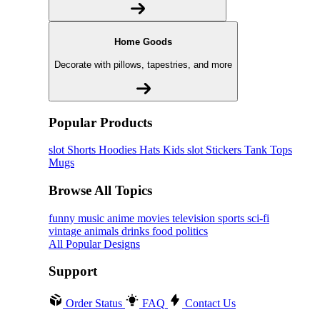
Home Goods
Decorate with pillows, tapestries, and more
Popular Products
slot
Shorts
Hoodies
Hats
Kids slot
Stickers
Tank Tops
Mugs
Browse All Topics
funny
music
anime
movies
television
sports
sci-fi
vintage
animals
drinks
food
politics
All Popular Designs
Support
Order Status
FAQ
Contact Us