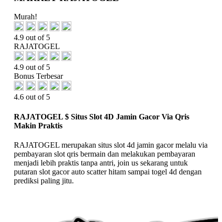
Murah!
4.9 out of 5
RAJATOGEL
4.9 out of 5
Bonus Terbesar
4.6 out of 5
RAJATOGEL $ Situs Slot 4D Jamin Gacor Via Qris
Makin Praktis
RAJATOGEL merupakan situs slot 4d jamin gacor melalu via
pembayaran slot qris bermain dan melakukan pembayaran
menjadi lebih praktis tanpa antri, join us sekarang untuk
putaran slot gacor auto scatter hitam sampai togel 4d dengan
prediksi paling jitu.