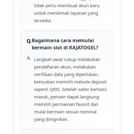
tidak perlu membuat akun baru
untuk menikmati layanan yang
tersedia.
Bagaimana cara memulai
bermain slot di RAJATOGEL?
Langkah awal cukup melakukan
pendaftaran akun, melakukan
verifikasi data yang diperlukan,
kemudian memilih metode deposit
seperti QRIS. Setelah saldo berhasil
masuk, pemain dapat langsung
memilih permainan favorit dan
mulai bermain sesuai nominal
yang diinginkan.