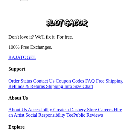
Don't love it? We'll fix it. For free.
100% Free Exchanges.
RAJATOGEL
Support
Order Status
Contact Us
Coupon Codes
FAQ
Free Shipping
Refunds & Returns
Shipping Info
Size Chart
About Us
About Us
Accessibility
Create a Dashery Store
Careers
Hire
an Artist
Social Responsibility
TeePublic Reviews
Explore