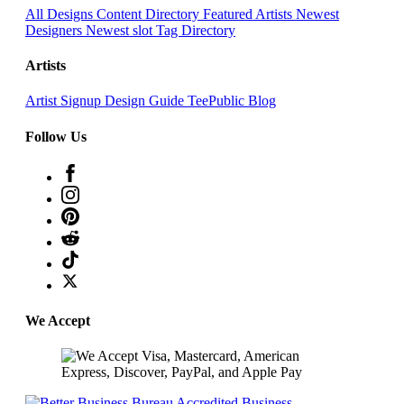
All Designs
Content Directory
Featured Artists
Newest
Designers
Newest slot
Tag Directory
Artists
Artist Signup
Design Guide
TeePublic Blog
Follow Us
We Accept