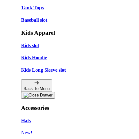
Tank Tops
Baseball slot
Kids Apparel
Kids slot
Kids Hoodie
Kids Long Sleeve slot
Back To Menu
Accessories
Hats
New!