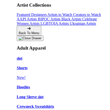
Artist Collections
Featured Designers
Artists to Watch
Creators to Watch
AAPI Artists
BIPOC Artists
Black Artists
Celebrate
Women Artists
LGBTQIA Artists
Ukrainian Artists
Back To Menu
Adult Apparel
slot
Shorts
New!
Hoodies
Long Sleeve slot
Crewneck Sweatshirts