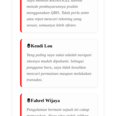
Saya memilih RAJATOGEL karena
metode pembayarannya praktis
menggunakan QRIS. Tidak perlu antre
atau repot mencari rekening yang
sesuai, semuanya lebih efisien.
Kendi Lou
Yang paling saya sukai adalah navigasi
situsnya mudah dipahami. Sebagai
pengguna baru, saya tidak kesulitan
mencari permainan maupun melakukan
transaksi.
Fahrel Wijaya
Pengalaman bermain sejauh ini cukup
memuaskan. Akses situs stabil, pilihan