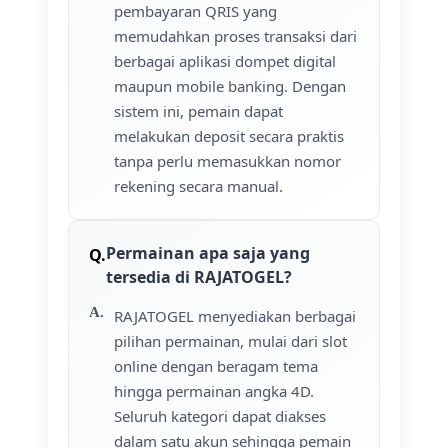
pembayaran QRIS yang
memudahkan proses transaksi dari
berbagai aplikasi dompet digital
maupun mobile banking. Dengan
sistem ini, pemain dapat
melakukan deposit secara praktis
tanpa perlu memasukkan nomor
rekening secara manual.
Permainan apa saja yang
tersedia di RAJATOGEL?
RAJATOGEL menyediakan berbagai
pilihan permainan, mulai dari slot
online dengan beragam tema
hingga permainan angka 4D.
Seluruh kategori dapat diakses
dalam satu akun sehingga pemain