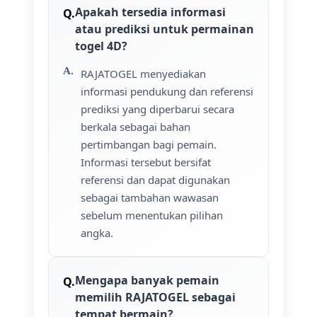
Apakah tersedia informasi
atau prediksi untuk permainan
togel 4D?
RAJATOGEL menyediakan
informasi pendukung dan referensi
prediksi yang diperbarui secara
berkala sebagai bahan
pertimbangan bagi pemain.
Informasi tersebut bersifat
referensi dan dapat digunakan
sebagai tambahan wawasan
sebelum menentukan pilihan
angka.
Mengapa banyak pemain
memilih RAJATOGEL sebagai
tempat bermain?