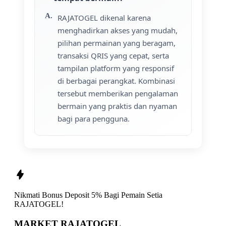
RAJATOGEL dikenal karena
menghadirkan akses yang mudah,
pilihan permainan yang beragam,
transaksi QRIS yang cepat, serta
tampilan platform yang responsif
di berbagai perangkat. Kombinasi
tersebut memberikan pengalaman
bermain yang praktis dan nyaman
bagi para pengguna.
Nikmati
Bonus Deposit 5%
Bagi Pemain Setia
RAJATOGEL!
MARKET RAJATOGEL