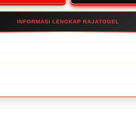
INFORMASI LENGKAP RAJATOGEL