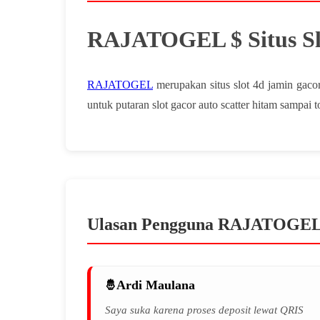
RAJATOGEL $ Situs Slo
RAJATOGEL
merupakan situs slot 4d jamin gacor
untuk putaran slot gacor auto scatter hitam sampai t
Ulasan Pengguna RAJATOGE
Ardi Maulana
Saya suka karena proses deposit lewat QRIS