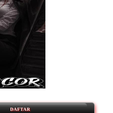
DAFTAR