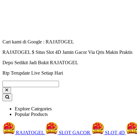
Cari kami di Google : RAJATOGEL
RAJATOGEL $ Situs Slot 4D Jamin Gacor Via Qris Makin Praktis
Depo Sedikit Jadi Bukit RAJATOGEL
Rtp Terupdate Live Setiap Hari
Explore Categories
Popular Products
RAJATOGEL
SLOT GACOR
SLOT 4D