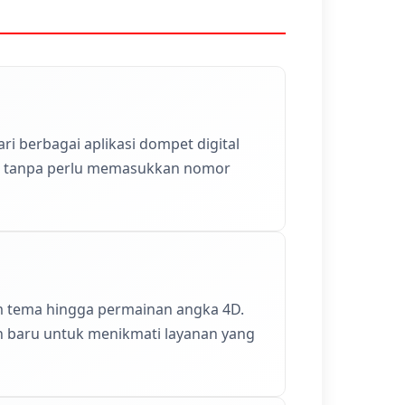
berbagai aplikasi dompet digital
is tanpa perlu memasukkan nomor
am tema hingga permainan angka 4D.
n baru untuk menikmati layanan yang