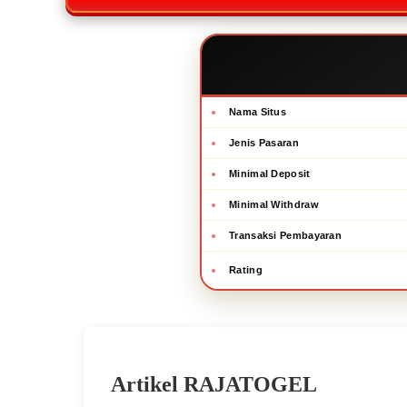
Nama Situs
Jenis Pasaran
Minimal Deposit
Minimal Withdraw
Transaksi Pembayaran
Rating
Artikel RAJATOGEL