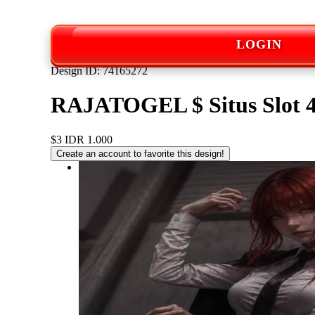
LOGIN
Design ID: 74165272
RAJATOGEL $ Situs Slot 4
$3
IDR 1.000
Create an account to favorite this design!