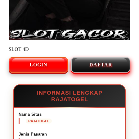
SLOT 4D
LOGIN
DAFTAR
INFORMASI LENGKAP
RAJATOGEL
Nama Situs
RAJATOGEL
Jenis Pasaran