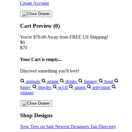
Create Account
Cart Preview (0)
You're
$70.00
Away from
FREE US Shipping!
$0
$70
Your Cart is empty...
Discover something you'll love!
animals
anime
drinks
fantasy
food
funny
movies
sci-fi
sports
television
vintage
Shop Designs
New Tees on Sale
Newest Designers
Tag Directory