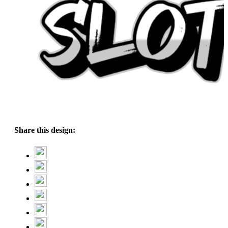
Share this design: