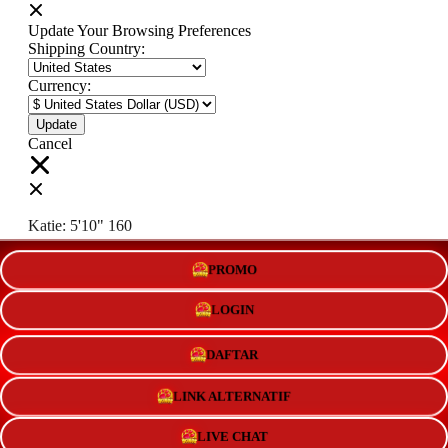
Update Your Browsing Preferences
Shipping Country:
Currency:
Cancel
Katie:
5'10"
160
PROMO
Select your person:
Male
Female
LOGIN
Height
Short
Med
Tall
DAFTAR
Weight
Slim
Avg
Heavy
LINK ALTERNATIF
View Size Chart
LIVE CHAT