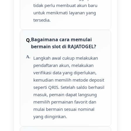
tidak perlu membuat akun baru
untuk menikmati layanan yang
tersedia.
Bagaimana cara memulai
bermain slot di RAJATOGEL?
Langkah awal cukup melakukan
pendaftaran akun, melakukan
verifikasi data yang diperlukan,
kemudian memilih metode deposit
seperti QRIS. Setelah saldo berhasil
masuk, pemain dapat langsung
memilih permainan favorit dan
mulai bermain sesuai nominal
yang diinginkan.