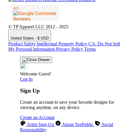
© TP Apparel LLC 2012 - 2025
United States - $ USD
Product Safety
Intellectual Property Policy
CA: Do Not Sell
My Personal Information
Privacy Policy
Terms
Welcome Guest!
Log In
Sign Up
Create an account to save your favorite designs for
viewing anytime, on any device.
Create an Account
Artist Sign Up
About TeePublic
Social
Responsibility