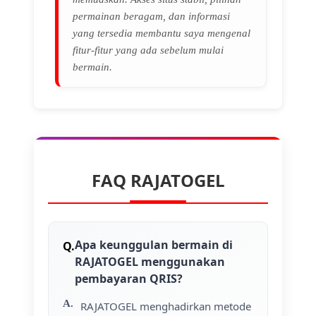
permainan beragam, dan informasi
yang tersedia membantu saya mengenal
fitur-fitur yang ada sebelum mulai
bermain.
FAQ RAJATOGEL
Apa keunggulan bermain di
RAJATOGEL menggunakan
pembayaran QRIS?
RAJATOGEL menghadirkan metode