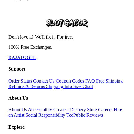
Don't love it? We'll fix it. For free.
100% Free Exchanges.
RAJATOGEL
Support
Order Status
Contact Us
Coupon Codes
FAQ
Free Shipping
Refunds & Returns
Shipping Info
Size Chart
About Us
About Us
Accessibility
Create a Dashery Store
Careers
Hire
an Artist
Social Responsibility
TeePublic Reviews
Explore