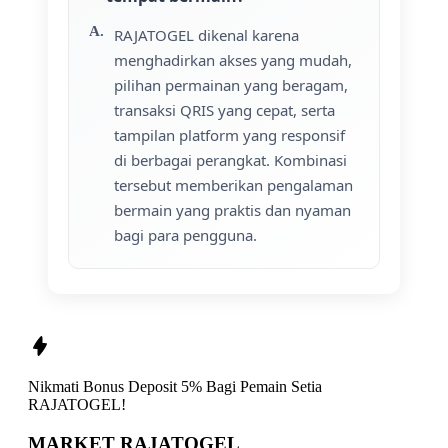
RAJATOGEL dikenal karena
menghadirkan akses yang mudah,
pilihan permainan yang beragam,
transaksi QRIS yang cepat, serta
tampilan platform yang responsif
di berbagai perangkat. Kombinasi
tersebut memberikan pengalaman
bermain yang praktis dan nyaman
bagi para pengguna.
Nikmati
Bonus Deposit 5%
Bagi Pemain Setia
RAJATOGEL!
MARKET RAJATOGEL