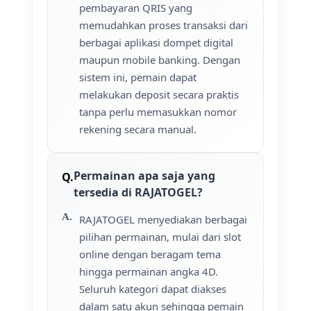
pembayaran QRIS yang
memudahkan proses transaksi dari
berbagai aplikasi dompet digital
maupun mobile banking. Dengan
sistem ini, pemain dapat
melakukan deposit secara praktis
tanpa perlu memasukkan nomor
rekening secara manual.
Permainan apa saja yang
tersedia di RAJATOGEL?
RAJATOGEL menyediakan berbagai
pilihan permainan, mulai dari slot
online dengan beragam tema
hingga permainan angka 4D.
Seluruh kategori dapat diakses
dalam satu akun sehingga pemain