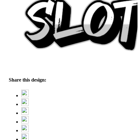
Share this design: