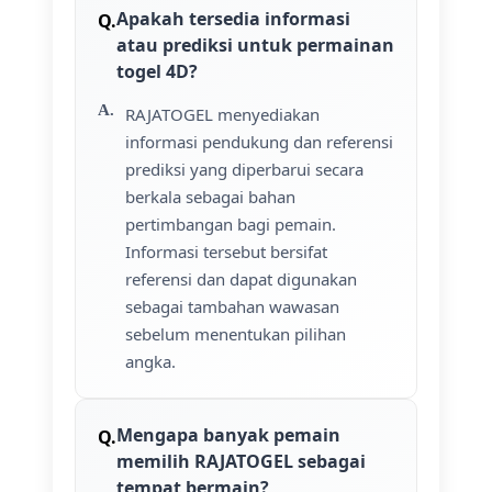
Apakah tersedia informasi
atau prediksi untuk permainan
togel 4D?
RAJATOGEL menyediakan
informasi pendukung dan referensi
prediksi yang diperbarui secara
berkala sebagai bahan
pertimbangan bagi pemain.
Informasi tersebut bersifat
referensi dan dapat digunakan
sebagai tambahan wawasan
sebelum menentukan pilihan
angka.
Mengapa banyak pemain
memilih RAJATOGEL sebagai
tempat bermain?