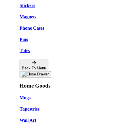
Stickers
Magnets
Phone Cases
Pins
Totes
Back To Menu
Home Goods
Mugs
Tapestries
Wall Art