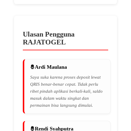
Ulasan Pengguna
RAJATOGEL
Ardi Maulana
Saya suka karena proses deposit lewat
QRIS benar-benar cepat. Tidak perlu
ribet pindah aplikasi berkali-kali, saldo
masuk dalam waktu singkat dan
permainan bisa langsung dimulai.
Rendi Syahputra