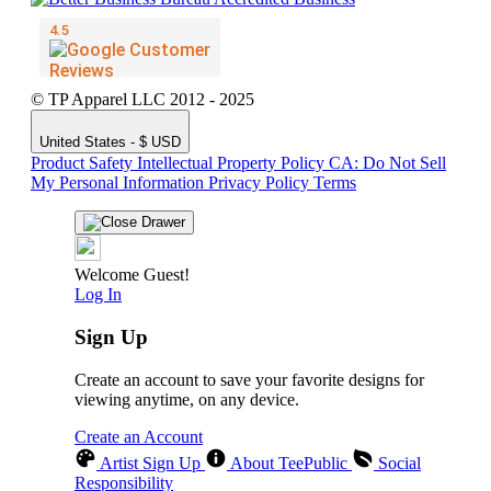
© TP Apparel LLC 2012 - 2025
United States - $ USD
Product Safety
Intellectual Property Policy
CA: Do Not Sell
My Personal Information
Privacy Policy
Terms
Welcome Guest!
Log In
Sign Up
Create an account to save your favorite designs for
viewing anytime, on any device.
Create an Account
Artist Sign Up
About TeePublic
Social
Responsibility