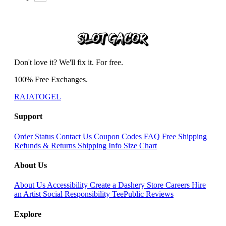
Don't love it? We'll fix it. For free.
100% Free Exchanges.
RAJATOGEL
Support
Order Status
Contact Us
Coupon Codes
FAQ
Free Shipping
Refunds & Returns
Shipping Info
Size Chart
About Us
About Us
Accessibility
Create a Dashery Store
Careers
Hire
an Artist
Social Responsibility
TeePublic Reviews
Explore