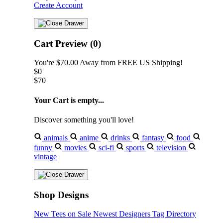
Create Account
Cart Preview (0)
You're
$70.00
Away from
FREE US Shipping!
$0
$70
Your Cart is empty...
Discover something you'll love!
animals
anime
drinks
fantasy
food
funny
movies
sci-fi
sports
television
vintage
Shop Designs
New Tees on Sale
Newest Designers
Tag Directory