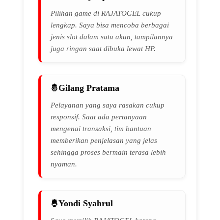
Pilihan game di RAJATOGEL cukup
lengkap. Saya bisa mencoba berbagai
jenis slot dalam satu akun, tampilannya
juga ringan saat dibuka lewat HP.
Gilang Pratama
Pelayanan yang saya rasakan cukup
responsif. Saat ada pertanyaan
mengenai transaksi, tim bantuan
memberikan penjelasan yang jelas
sehingga proses bermain terasa lebih
nyaman.
Yondi Syahrul