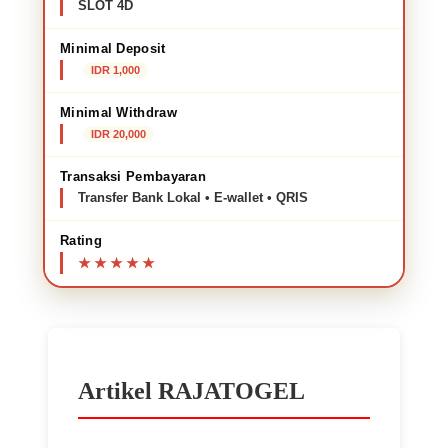
SLOT 4D
Minimal Deposit
IDR 1,000
Minimal Withdraw
IDR 20,000
Transaksi Pembayaran
Transfer Bank Lokal • E-wallet • QRIS
Rating
Artikel RAJATOGEL