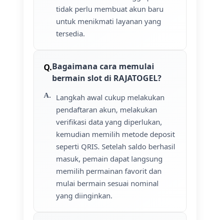
tidak perlu membuat akun baru
untuk menikmati layanan yang
tersedia.
Bagaimana cara memulai
bermain slot di RAJATOGEL?
Langkah awal cukup melakukan
pendaftaran akun, melakukan
verifikasi data yang diperlukan,
kemudian memilih metode deposit
seperti QRIS. Setelah saldo berhasil
masuk, pemain dapat langsung
memilih permainan favorit dan
mulai bermain sesuai nominal
yang diinginkan.