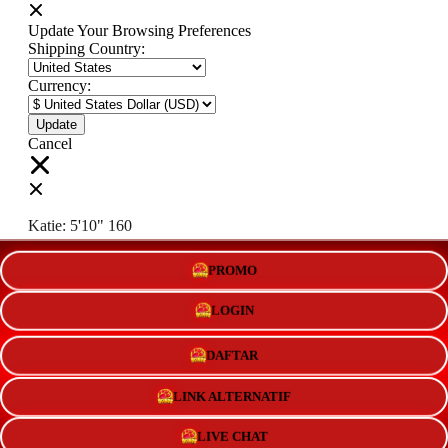
Update Your Browsing Preferences
Shipping Country:
Currency:
Cancel
Katie:
5'10"
160
PROMO
Select your person:
Male
Female
LOGIN
Height
Short
Med
Tall
DAFTAR
Weight
Slim
Avg
Heavy
LINK ALTERNATIF
View Size Chart
LIVE CHAT