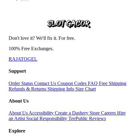
Don't love it? We'll fix it. For free.
100% Free Exchanges.
RAJATOGEL
Support
Order Status
Contact Us
Coupon Codes
FAQ
Free Shipping
Refunds & Returns
Shipping Info
Size Chart
About Us
About Us
Accessibility
Create a Dashery Store
Careers
Hire
an Artist
Social Responsibility
TeePublic Reviews
Explore