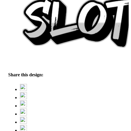
Share this design: