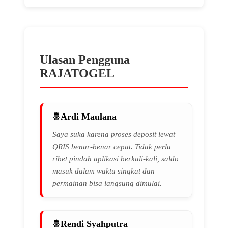
Ulasan Pengguna
RAJATOGEL
Ardi Maulana
Saya suka karena proses deposit lewat
QRIS benar-benar cepat. Tidak perlu
ribet pindah aplikasi berkali-kali, saldo
masuk dalam waktu singkat dan
permainan bisa langsung dimulai.
Rendi Syahputra