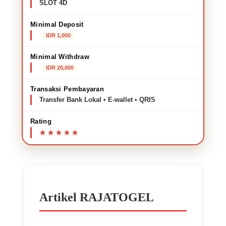
SLOT 4D
Minimal Deposit
IDR 1,000
Minimal Withdraw
IDR 20,000
Transaksi Pembayaran
Transfer Bank Lokal • E-wallet • QRIS
Rating
Artikel RAJATOGEL