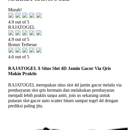
Murah!
4.9 out of 5
RAJATOGEL
4.9 out of 5
Bonus Terbesar
4.6 out of 5
RAJATOGEL $ Situs Slot 4D Jamin Gacor Via Qris
Makin Praktis
RAJATOGEL merupakan situs slot 4d jamin gacor melalu via
pembayaran slot qris bermain dan melakukan pembayaran
menjadi lebih praktis tanpa antri, join us sekarang untuk
putaran slot gacor auto scatter hitam sampai togel 4d dengan
prediksi paling jitu.