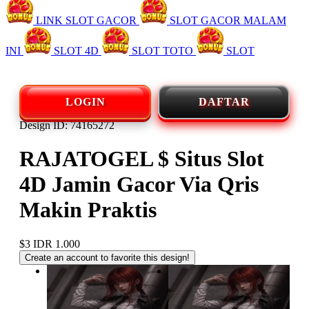
LINK SLOT GACOR
SLOT GACOR MALAM
INI
SLOT 4D
SLOT TOTO
SLOT
LOGIN
DAFTAR
Design ID: 74165272
RAJATOGEL $ Situs Slot
4D Jamin Gacor Via Qris
Makin Praktis
$3
IDR 1.000
Create an account to favorite this design!