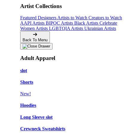
Artist Collections
Featured Designers
Artists to Watch
Creators to Watch
AAPI Artists
BIPOC Artists
Black Artists
Celebrate
Women Artists
LGBTQIA Artists
Ukrainian Artists
Back To Menu
Adult Apparel
slot
Shorts
New!
Hoodies
Long Sleeve slot
Crewneck Sweatshirts