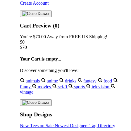
Create Account
Cart Preview (0)
You're
$70.00
Away from
FREE US Shipping!
$0
$70
Your Cart is empty...
Discover something you'll love!
animals
anime
drinks
fantasy
food
funny
movies
sci-fi
sports
television
vintage
Shop Designs
New Tees on Sale
Newest Designers
Tag Directory