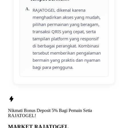
RAJATOGEL dikenal karena
menghadirkan akses yang mudah,
pilihan permainan yang beragam,
transaksi QRIS yang cepat, serta
tampilan platform yang responsif
di berbagai perangkat. Kombinasi
tersebut memberikan pengalaman
bermain yang praktis dan nyaman
bagi para pengguna.
Nikmati
Bonus Deposit 5%
Bagi Pemain Setia
RAJATOGEL!
MARKET RAJATOGEL