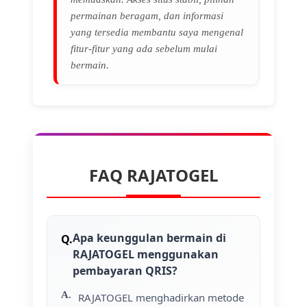
permainan beragam, dan informasi
yang tersedia membantu saya mengenal
fitur-fitur yang ada sebelum mulai
bermain.
FAQ RAJATOGEL
Apa keunggulan bermain di
RAJATOGEL menggunakan
pembayaran QRIS?
RAJATOGEL menghadirkan metode