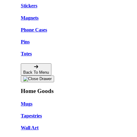
Stickers
Magnets
Phone Cases
Pins
Totes
Back To Menu
Home Goods
Mugs
Tapestries
Wall Art