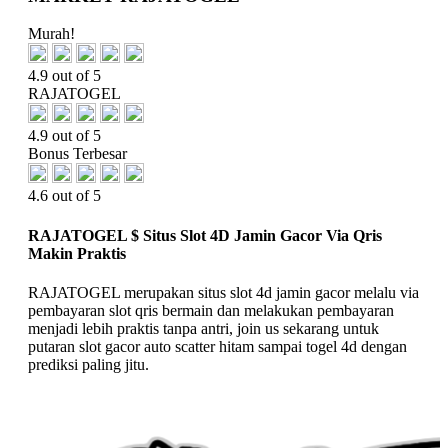
Murah!
4.9 out of 5
RAJATOGEL
4.9 out of 5
Bonus Terbesar
4.6 out of 5
RAJATOGEL $ Situs Slot 4D Jamin Gacor Via Qris
Makin Praktis
RAJATOGEL merupakan situs slot 4d jamin gacor melalu via
pembayaran slot qris bermain dan melakukan pembayaran
menjadi lebih praktis tanpa antri, join us sekarang untuk
putaran slot gacor auto scatter hitam sampai togel 4d dengan
prediksi paling jitu.