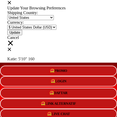
Update Your Browsing Preferences
Shipping Country:
Currency:
Cancel
Katie:
5'10"
160
PROMO
Select your person:
Male
Female
LOGIN
Height
Short
Med
Tall
DAFTAR
Weight
Slim
Avg
Heavy
LINK ALTERNATIF
View Size Chart
LIVE CHAT