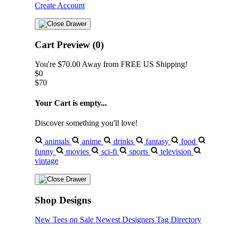
Create Account
Cart Preview (0)
You're
$70.00
Away from
FREE US Shipping!
$0
$70
Your Cart is empty...
Discover something you'll love!
animals
anime
drinks
fantasy
food
funny
movies
sci-fi
sports
television
vintage
Shop Designs
New Tees on Sale
Newest Designers
Tag Directory