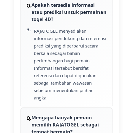
Apakah tersedia informasi
atau prediksi untuk permainan
togel 4D?
RAJATOGEL menyediakan
informasi pendukung dan referensi
prediksi yang diperbarui secara
berkala sebagai bahan
pertimbangan bagi pemain.
Informasi tersebut bersifat
referensi dan dapat digunakan
sebagai tambahan wawasan
sebelum menentukan pilihan
angka.
Mengapa banyak pemain
memilih RAJATOGEL sebagai
tempat bermain?