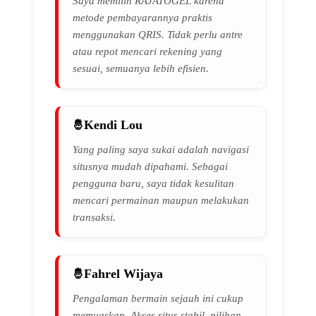
Saya memilih RAJATOGEL karena
metode pembayarannya praktis
menggunakan QRIS. Tidak perlu antre
atau repot mencari rekening yang
sesuai, semuanya lebih efisien.
Kendi Lou
Yang paling saya sukai adalah navigasi
situsnya mudah dipahami. Sebagai
pengguna baru, saya tidak kesulitan
mencari permainan maupun melakukan
transaksi.
Fahrel Wijaya
Pengalaman bermain sejauh ini cukup
memuaskan. Akses situs stabil, pilihan