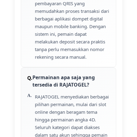
pembayaran QRIS yang
memudahkan proses transaksi dari
berbagai aplikasi dompet digital
maupun mobile banking. Dengan
sistem ini, pemain dapat
melakukan deposit secara praktis
tanpa perlu memasukkan nomor
rekening secara manual.
Permainan apa saja yang
tersedia di RAJATOGEL?
RAJATOGEL menyediakan berbagai
pilihan permainan, mulai dari slot
online dengan beragam tema
hingga permainan angka 4D.
Seluruh kategori dapat diakses
dalam satu akun sehingga pemain