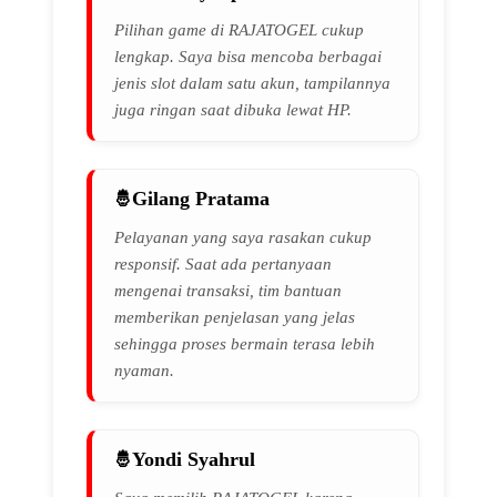
Pilihan game di RAJATOGEL cukup
lengkap. Saya bisa mencoba berbagai
jenis slot dalam satu akun, tampilannya
juga ringan saat dibuka lewat HP.
Gilang Pratama
Pelayanan yang saya rasakan cukup
responsif. Saat ada pertanyaan
mengenai transaksi, tim bantuan
memberikan penjelasan yang jelas
sehingga proses bermain terasa lebih
nyaman.
Yondi Syahrul