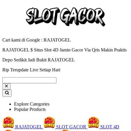
Cari kami di Google : RAJATOGEL
RAJATOGEL $ Situs Slot 4D Jamin Gacor Via Qris Makin Praktis
Depo Sedikit Jadi Bukit RAJATOGEL
Rtp Terupdate Live Setiap Hari
Explore Categories
Popular Products
RAJATOGEL
SLOT GACOR
SLOT 4D