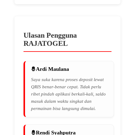
Ulasan Pengguna
RAJATOGEL
Ardi Maulana
Saya suka karena proses deposit lewat
QRIS benar-benar cepat. Tidak perlu
ribet pindah aplikasi berkali-kali, saldo
masuk dalam waktu singkat dan
permainan bisa langsung dimulai.
Rendi Syahputra