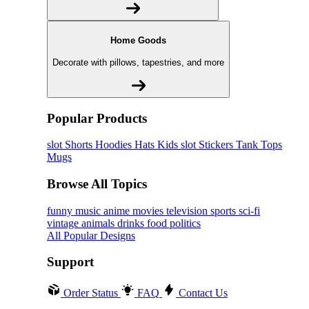
Home Goods
Decorate with pillows, tapestries, and more
Popular Products
slot
Shorts
Hoodies
Hats
Kids slot
Stickers
Tank Tops
Mugs
Browse All Topics
funny
music
anime
movies
television
sports
sci-fi
vintage
animals
drinks
food
politics
All Popular Designs
Support
Order Status
FAQ
Contact Us