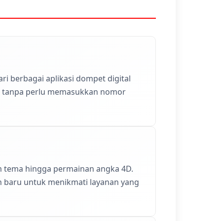
berbagai aplikasi dompet digital
is tanpa perlu memasukkan nomor
am tema hingga permainan angka 4D.
n baru untuk menikmati layanan yang