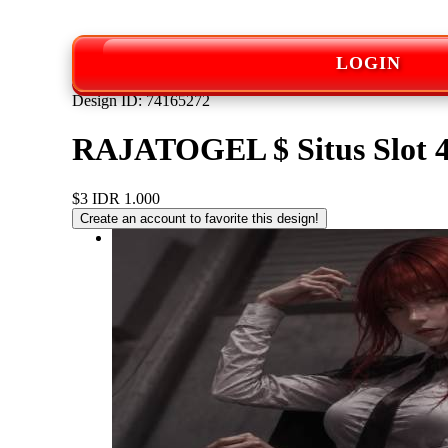
LOGIN
Design ID: 74165272
RAJATOGEL $ Situs Slot 4
$3
IDR 1.000
Create an account to favorite this design!