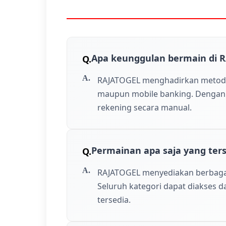
Apa keunggulan bermain di
RAJATOGEL menghadirkan metode 
maupun mobile banking. Dengan 
rekening secara manual.
Permainan apa saja yang ter
RAJATOGEL menyediakan berbagai 
Seluruh kategori dapat diakses 
tersedia.