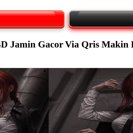
D Jamin Gacor Via Qris Makin 