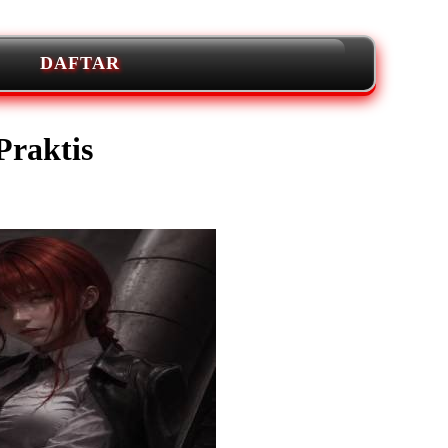
DAFTAR
Praktis