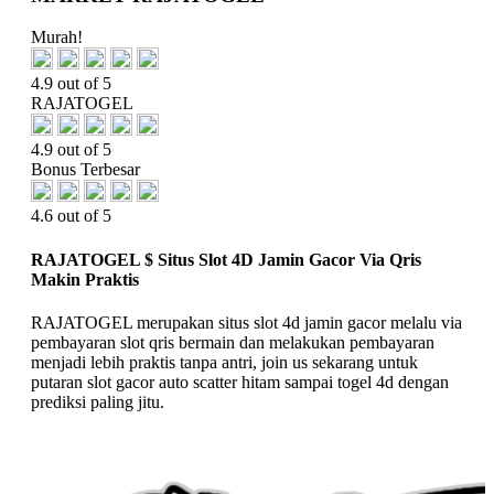
Murah!
4.9 out of 5
RAJATOGEL
4.9 out of 5
Bonus Terbesar
4.6 out of 5
RAJATOGEL $ Situs Slot 4D Jamin Gacor Via Qris
Makin Praktis
RAJATOGEL merupakan situs slot 4d jamin gacor melalu via
pembayaran slot qris bermain dan melakukan pembayaran
menjadi lebih praktis tanpa antri, join us sekarang untuk
putaran slot gacor auto scatter hitam sampai togel 4d dengan
prediksi paling jitu.