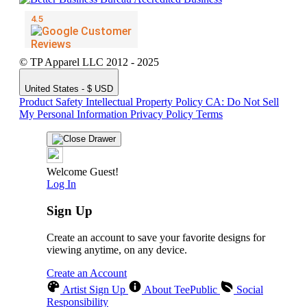
© TP Apparel LLC 2012 - 2025
United States - $ USD
Product Safety
Intellectual Property Policy
CA: Do Not Sell
My Personal Information
Privacy Policy
Terms
Welcome Guest!
Log In
Sign Up
Create an account to save your favorite designs for
viewing anytime, on any device.
Create an Account
Artist Sign Up
About TeePublic
Social
Responsibility