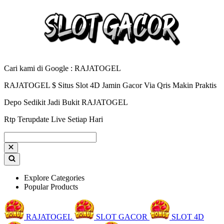
Cari kami di Google : RAJATOGEL
RAJATOGEL $ Situs Slot 4D Jamin Gacor Via Qris Makin Praktis
Depo Sedikit Jadi Bukit RAJATOGEL
Rtp Terupdate Live Setiap Hari
Explore Categories
Popular Products
RAJATOGEL
SLOT GACOR
SLOT 4D