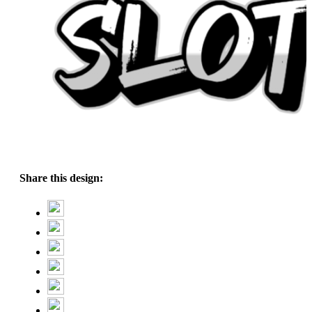
Share this design: