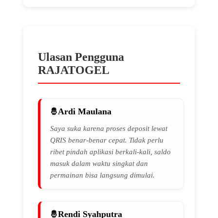
Ulasan Pengguna
RAJATOGEL
Ardi Maulana
Saya suka karena proses deposit lewat
QRIS benar-benar cepat. Tidak perlu
ribet pindah aplikasi berkali-kali, saldo
masuk dalam waktu singkat dan
permainan bisa langsung dimulai.
Rendi Syahputra