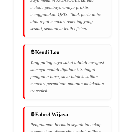
Saya memilih RAJATOGEL karena
metode pembayarannya praktis
menggunakan QRIS. Tidak perlu antre
atau repot mencari rekening yang
sesuai, semuanya lebih efisien.
Kendi Lou
Yang paling saya sukai adalah navigasi
situsnya mudah dipahami. Sebagai
pengguna baru, saya tidak kesulitan
mencari permainan maupun melakukan
transaksi.
Fahrel Wijaya
Pengalaman bermain sejauh ini cukup
memuaskan. Akses situs stabil, pilihan