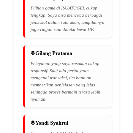
Pilihan game di RAJATOGEL cukup
lengkap. Saya bisa mencoba berbagai
jenis slot dalam satu akun, tampilannya
juga ringan saat dibuka lewat HP.
Gilang Pratama
Pelayanan yang saya rasakan cukup
responsif. Saat ada pertanyaan
mengenai transaksi, tim bantuan
memberikan penjelasan yang jelas
sehingga proses bermain terasa lebih
nyaman.
Yondi Syahrul