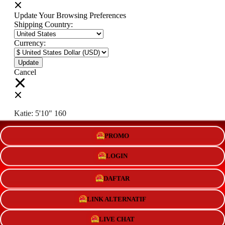
Update Your Browsing Preferences
Shipping Country:
Currency:
Cancel
Katie:
5'10"
160
PROMO
Select your person:
Male
Female
LOGIN
Height
Short
Med
Tall
DAFTAR
Weight
Slim
Avg
Heavy
LINK ALTERNATIF
View Size Chart
LIVE CHAT