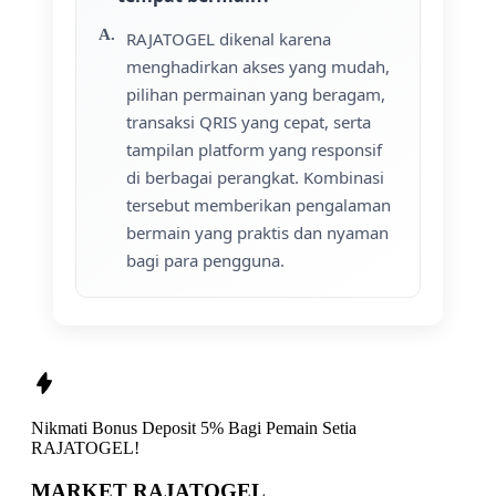
RAJATOGEL dikenal karena
menghadirkan akses yang mudah,
pilihan permainan yang beragam,
transaksi QRIS yang cepat, serta
tampilan platform yang responsif
di berbagai perangkat. Kombinasi
tersebut memberikan pengalaman
bermain yang praktis dan nyaman
bagi para pengguna.
Nikmati
Bonus Deposit 5%
Bagi Pemain Setia
RAJATOGEL!
MARKET RAJATOGEL