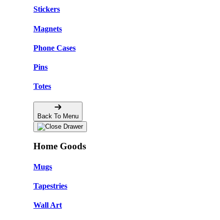
Stickers
Magnets
Phone Cases
Pins
Totes
Back To Menu
Home Goods
Mugs
Tapestries
Wall Art