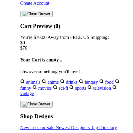
Create Account
Cart Preview (0)
You're
$70.00
Away from
FREE US Shipping!
$0
$70
Your Cart is empty...
Discover something you'll love!
animals
anime
drinks
fantasy
food
funny
movies
sci-fi
sports
television
vintage
Shop Designs
New Tees on Sale
Newest Designers
Tag Directory