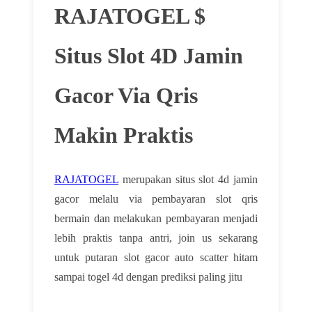
RAJATOGEL $
Situs Slot 4D Jamin
Gacor Via Qris
Makin Praktis
RAJATOGEL
merupakan situs slot 4d jamin
gacor melalu via pembayaran slot qris
bermain dan melakukan pembayaran menjadi
lebih praktis tanpa antri, join us sekarang
untuk putaran slot gacor auto scatter hitam
sampai togel 4d dengan prediksi paling jitu