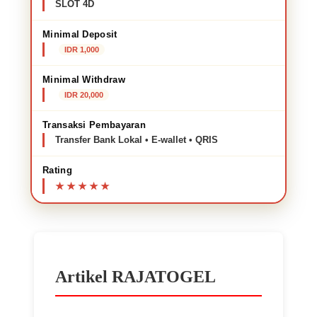
SLOT 4D
Minimal Deposit
IDR 1,000
Minimal Withdraw
IDR 20,000
Transaksi Pembayaran
Transfer Bank Lokal • E-wallet • QRIS
Rating
Artikel RAJATOGEL