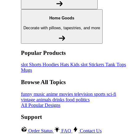
Home Goods
Decorate with pillows, tapestries, and more
Popular Products
slot
Shorts
Hoodies
Hats
Kids slot
Stickers
Tank Tops
Mugs
Browse All Topics
funny
music
anime
movies
television
sports
sci-fi
vintage
animals
drinks
food
politics
All Popular Designs
Support
Order Status
FAQ
Contact Us