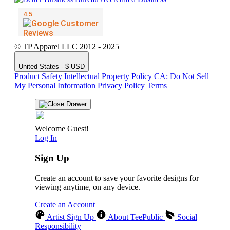
© TP Apparel LLC 2012 - 2025
United States - $ USD
Product Safety
Intellectual Property Policy
CA: Do Not Sell
My Personal Information
Privacy Policy
Terms
Welcome Guest!
Log In
Sign Up
Create an account to save your favorite designs for
viewing anytime, on any device.
Create an Account
Artist Sign Up
About TeePublic
Social
Responsibility