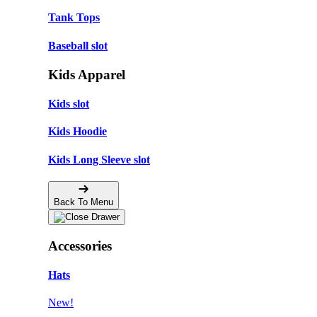
Tank Tops
Baseball slot
Kids Apparel
Kids slot
Kids Hoodie
Kids Long Sleeve slot
Back To Menu
Accessories
Hats
New!