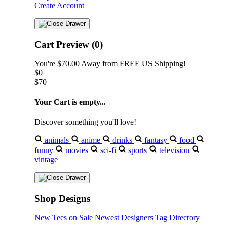
Create Account
Cart Preview (0)
You're
$70.00
Away from
FREE US Shipping!
$0
$70
Your Cart is empty...
Discover something you'll love!
animals
anime
drinks
fantasy
food
funny
movies
sci-fi
sports
television
vintage
Shop Designs
New Tees on Sale
Newest Designers
Tag Directory