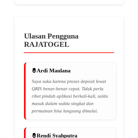
Ulasan Pengguna
RAJATOGEL
Ardi Maulana
Saya suka karena proses deposit lewat
QRIS benar-benar cepat. Tidak perlu
ribet pindah aplikasi berkali-kali, saldo
masuk dalam waktu singkat dan
permainan bisa langsung dimulai.
Rendi Syahputra