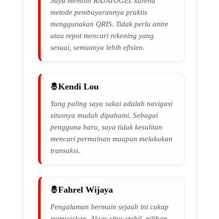
Saya memilih RAJATOGEL karena
metode pembayarannya praktis
menggunakan QRIS. Tidak perlu antre
atau repot mencari rekening yang
sesuai, semuanya lebih efisien.
Kendi Lou
Yang paling saya sukai adalah navigasi
situsnya mudah dipahami. Sebagai
pengguna baru, saya tidak kesulitan
mencari permainan maupun melakukan
transaksi.
Fahrel Wijaya
Pengalaman bermain sejauh ini cukup
memuaskan. Akses situs stabil, pilihan