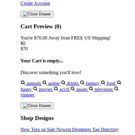
Create Account
Cart Preview (0)
You're
$70.00
Away from
FREE US Shipping!
$0
$70
Your Cart is empty...
Discover something you'll love!
animals
anime
drinks
fantasy
food
funny
movies
sci-fi
sports
television
vintage
Shop Designs
New Tees on Sale
Newest Designers
Tag Directory