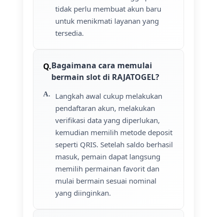
tidak perlu membuat akun baru
untuk menikmati layanan yang
tersedia.
Bagaimana cara memulai
bermain slot di RAJATOGEL?
Langkah awal cukup melakukan
pendaftaran akun, melakukan
verifikasi data yang diperlukan,
kemudian memilih metode deposit
seperti QRIS. Setelah saldo berhasil
masuk, pemain dapat langsung
memilih permainan favorit dan
mulai bermain sesuai nominal
yang diinginkan.