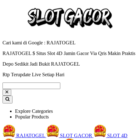
Cari kami di Google : RAJATOGEL
RAJATOGEL $ Situs Slot 4D Jamin Gacor Via Qris Makin Praktis
Depo Sedikit Jadi Bukit RAJATOGEL
Rtp Terupdate Live Setiap Hari
Explore Categories
Popular Products
RAJATOGEL
SLOT GACOR
SLOT 4D