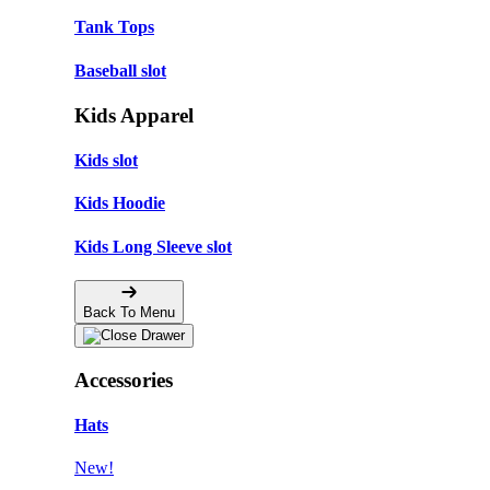
Tank Tops
Baseball slot
Kids Apparel
Kids slot
Kids Hoodie
Kids Long Sleeve slot
Back To Menu
Accessories
Hats
New!