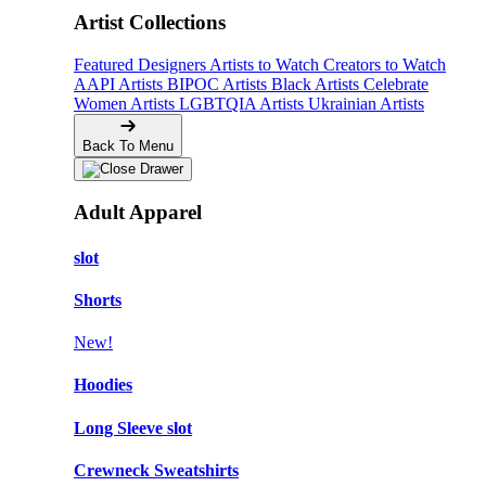
Artist Collections
Featured Designers
Artists to Watch
Creators to Watch
AAPI Artists
BIPOC Artists
Black Artists
Celebrate
Women Artists
LGBTQIA Artists
Ukrainian Artists
Back To Menu
Adult Apparel
slot
Shorts
New!
Hoodies
Long Sleeve slot
Crewneck Sweatshirts