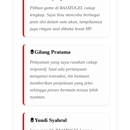
Pilihan game di RAJATOGEL cukup
lengkap. Saya bisa mencoba berbagai
jenis slot dalam satu akun, tampilannya
juga ringan saat dibuka lewat HP.
Gilang Pratama
Pelayanan yang saya rasakan cukup
responsif. Saat ada pertanyaan
mengenai transaksi, tim bantuan
memberikan penjelasan yang jelas
sehingga proses bermain terasa lebih
nyaman.
Yondi Syahrul