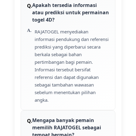
Apakah tersedia informasi
atau prediksi untuk permainan
togel 4D?
RAJATOGEL menyediakan
informasi pendukung dan referensi
prediksi yang diperbarui secara
berkala sebagai bahan
pertimbangan bagi pemain.
Informasi tersebut bersifat
referensi dan dapat digunakan
sebagai tambahan wawasan
sebelum menentukan pilihan
angka.
Mengapa banyak pemain
memilih RAJATOGEL sebagai
tempat bermain?