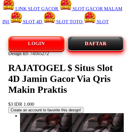
LINK SLOT GACOR
SLOT GACOR MALAM
INI
SLOT 4D
SLOT TOTO
SLOT
LOGIN
DAFTAR
Design ID: 74165272
RAJATOGEL $ Situs Slot
4D Jamin Gacor Via Qris
Makin Praktis
$3
IDR 1.000
Create an account to favorite this design!