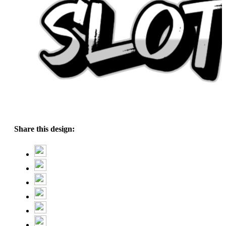
Share this design: