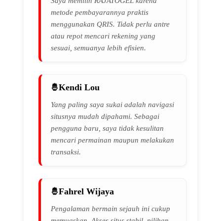
Saya memilih RAJATOGEL karena
metode pembayarannya praktis
menggunakan QRIS. Tidak perlu antre
atau repot mencari rekening yang
sesuai, semuanya lebih efisien.
Kendi Lou
Yang paling saya sukai adalah navigasi
situsnya mudah dipahami. Sebagai
pengguna baru, saya tidak kesulitan
mencari permainan maupun melakukan
transaksi.
Fahrel Wijaya
Pengalaman bermain sejauh ini cukup
memuaskan. Akses situs stabil, pilihan