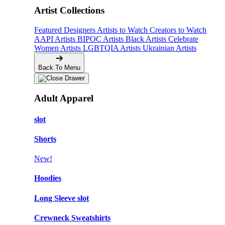
Artist Collections
Featured Designers
Artists to Watch
Creators to Watch
AAPI Artists
BIPOC Artists
Black Artists
Celebrate
Women Artists
LGBTQIA Artists
Ukrainian Artists
Back To Menu
Adult Apparel
slot
Shorts
New!
Hoodies
Long Sleeve slot
Crewneck Sweatshirts