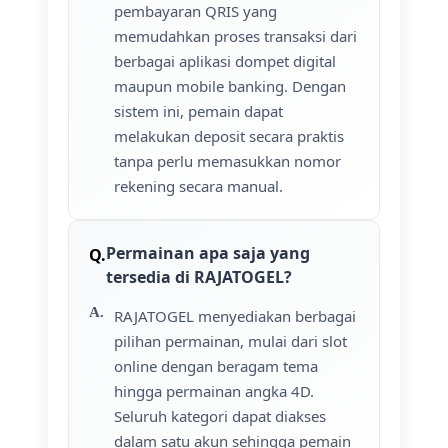
pembayaran QRIS yang
memudahkan proses transaksi dari
berbagai aplikasi dompet digital
maupun mobile banking. Dengan
sistem ini, pemain dapat
melakukan deposit secara praktis
tanpa perlu memasukkan nomor
rekening secara manual.
Permainan apa saja yang
tersedia di RAJATOGEL?
RAJATOGEL menyediakan berbagai
pilihan permainan, mulai dari slot
online dengan beragam tema
hingga permainan angka 4D.
Seluruh kategori dapat diakses
dalam satu akun sehingga pemain