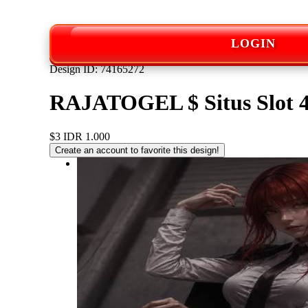
LOGIN
Design ID: 74165272
RAJATOGEL $ Situs Slot 4
$3
IDR 1.000
Create an account to favorite this design!