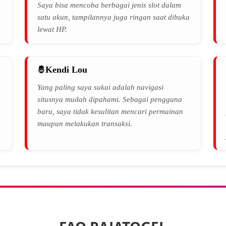
Saya bisa mencoba berbagai jenis slot dalam
satu akun, tampilannya juga ringan saat dibuka
lewat HP.
Kendi Lou
Yang paling saya sukai adalah navigasi
situsnya mudah dipahami. Sebagai pengguna
baru, saya tidak kesulitan mencari permainan
maupun melakukan transaksi.