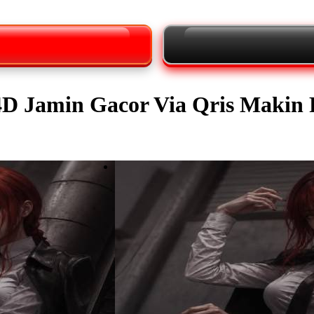
D Jamin Gacor Via Qris Makin 