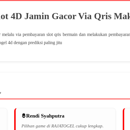
t 4D Jamin Gacor Via Qris Mak
 melalu via pembayaran slot qris bermain dan melakukan pembayaran m
ogel 4d dengan prediksi paling jitu
L
Rendi Syahputra
Pilihan game di RAJATOGEL cukup lengkap.