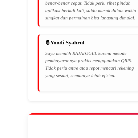
benar-benar cepat. Tidak perlu ribet pindah
aplikasi berkali-kali, saldo masuk dalam waktu
singkat dan permainan bisa langsung dimulai.
Yondi Syahrul
Saya memilih RAJATOGEL karena metode
pembayarannya praktis menggunakan QRIS.
Tidak perlu antre atau repot mencari rekening
yang sesuai, semuanya lebih efisien.