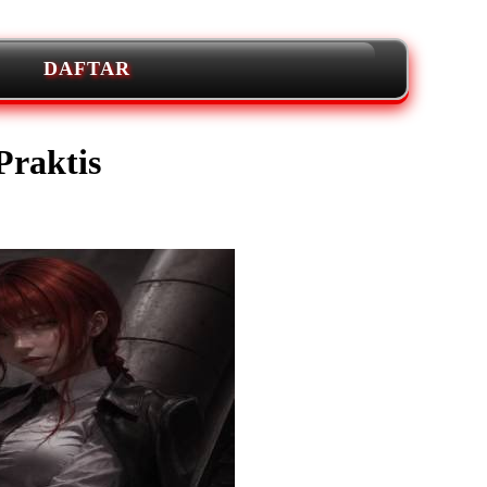
DAFTAR
Praktis