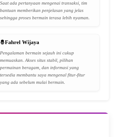
Saat ada pertanyaan mengenai transaksi, tim
bantuan memberikan penjelasan yang jelas
sehingga proses bermain terasa lebih nyaman.
Fahrel Wijaya
Pengalaman bermain sejauh ini cukup
memuaskan. Akses situs stabil, pilihan
permainan beragam, dan informasi yang
tersedia membantu saya mengenal fitur-fitur
yang ada sebelum mulai bermain.