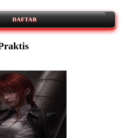
DAFTAR
Praktis