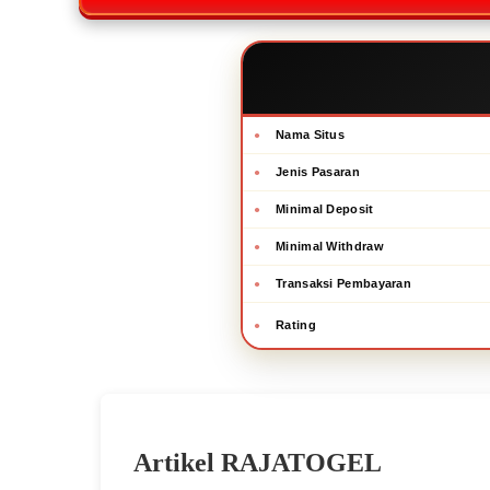
Nama Situs
Jenis Pasaran
Minimal Deposit
Minimal Withdraw
Transaksi Pembayaran
Rating
Artikel RAJATOGEL