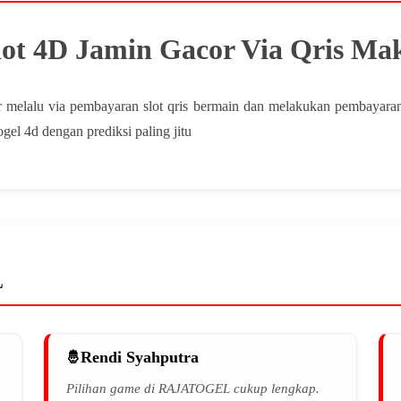
t 4D Jamin Gacor Via Qris Mak
 melalu via pembayaran slot qris bermain dan melakukan pembayaran m
ogel 4d dengan prediksi paling jitu
L
Rendi Syahputra
Pilihan game di RAJATOGEL cukup lengkap.