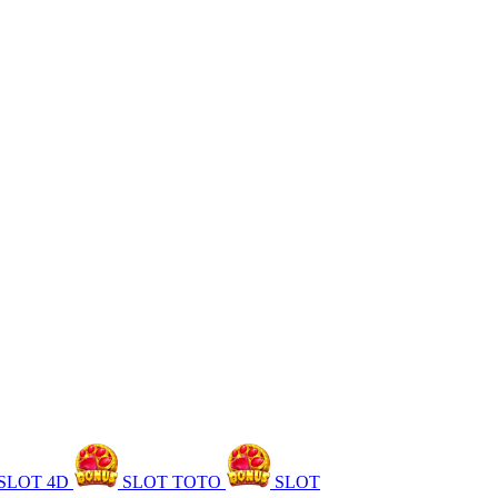
SLOT 4D
SLOT TOTO
SLOT