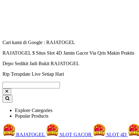
Cari kami di Google : RAJATOGEL
RAJATOGEL $ Situs Slot 4D Jamin Gacor Via Qris Makin Praktis
Depo Sedikit Jadi Bukit RAJATOGEL
Rtp Terupdate Live Setiap Hari
Explore Categories
Popular Products
RAJATOGEL
SLOT GACOR
SLOT 4D