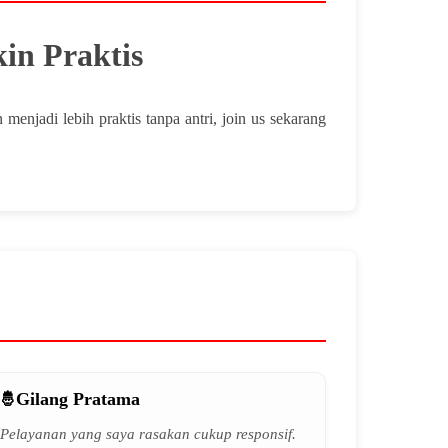
in Praktis
enjadi lebih praktis tanpa antri, join us sekarang
Gilang Pratama
Pelayanan yang saya rasakan cukup responsif.