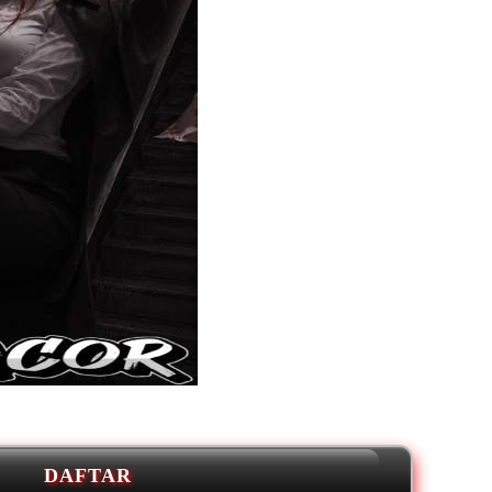
DAFTAR