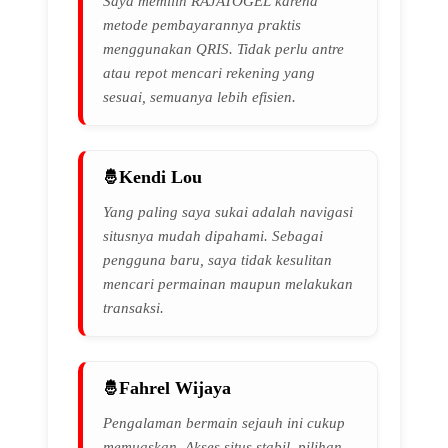
Saya memilih RAJATOGEL karena
metode pembayarannya praktis
menggunakan QRIS. Tidak perlu antre
atau repot mencari rekening yang
sesuai, semuanya lebih efisien.
Kendi Lou
Yang paling saya sukai adalah navigasi
situsnya mudah dipahami. Sebagai
pengguna baru, saya tidak kesulitan
mencari permainan maupun melakukan
transaksi.
Fahrel Wijaya
Pengalaman bermain sejauh ini cukup
memuaskan. Akses situs stabil, pilihan