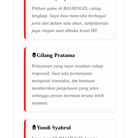
Pilihan game di RAJATOGEL cukup
lengkap. Saya bisa mencoba berbagai
jenis slot dalam satu akun, tampilannya
juga ringan saat dibuka lewat HP.
Gilang Pratama
Pelayanan yang saya rasakan cukup
responsif. Saat ada pertanyaan
mengenai transaksi, tim bantuan
memberikan penjelasan yang jelas
sehingga proses bermain terasa lebih
nyaman.
Yondi Syahrul