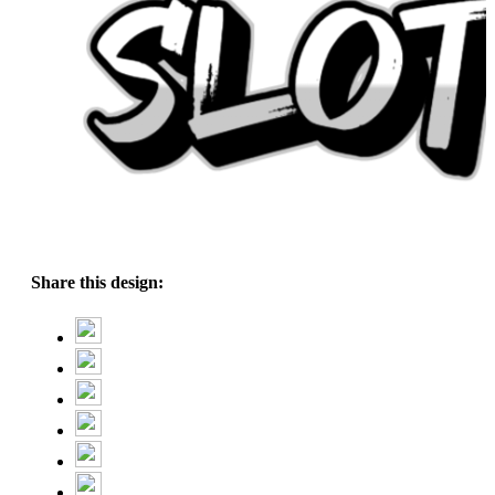
Share this design: