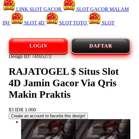
LINK SLOT GACOR
SLOT GACOR MALAM
INI
SLOT 4D
SLOT TOTO
SLOT
LOGIN
DAFTAR
Design ID: 74165272
RAJATOGEL $ Situs Slot
4D Jamin Gacor Via Qris
Makin Praktis
$3
IDR 1.000
Create an account to favorite this design!