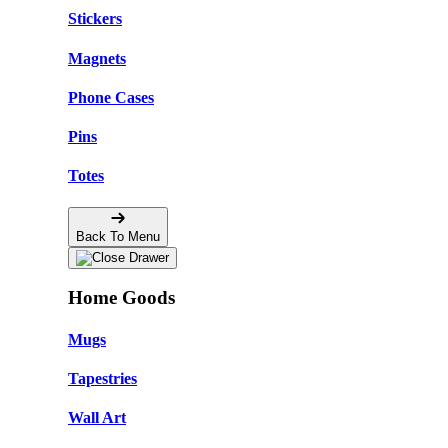
Stickers
Magnets
Phone Cases
Pins
Totes
Back To Menu
Home Goods
Mugs
Tapestries
Wall Art