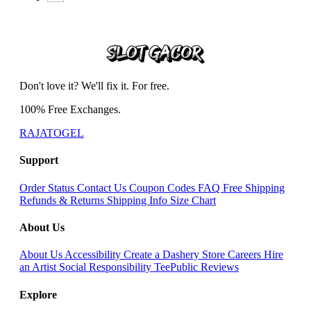
Don't love it? We'll fix it. For free.
100% Free Exchanges.
RAJATOGEL
Support
Order Status
Contact Us
Coupon Codes
FAQ
Free Shipping
Refunds & Returns
Shipping Info
Size Chart
About Us
About Us
Accessibility
Create a Dashery Store
Careers
Hire
an Artist
Social Responsibility
TeePublic Reviews
Explore