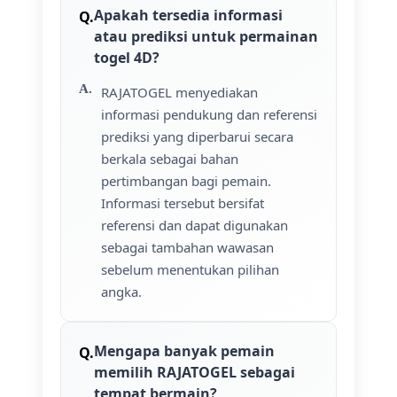
Apakah tersedia informasi
atau prediksi untuk permainan
togel 4D?
RAJATOGEL menyediakan
informasi pendukung dan referensi
prediksi yang diperbarui secara
berkala sebagai bahan
pertimbangan bagi pemain.
Informasi tersebut bersifat
referensi dan dapat digunakan
sebagai tambahan wawasan
sebelum menentukan pilihan
angka.
Mengapa banyak pemain
memilih RAJATOGEL sebagai
tempat bermain?