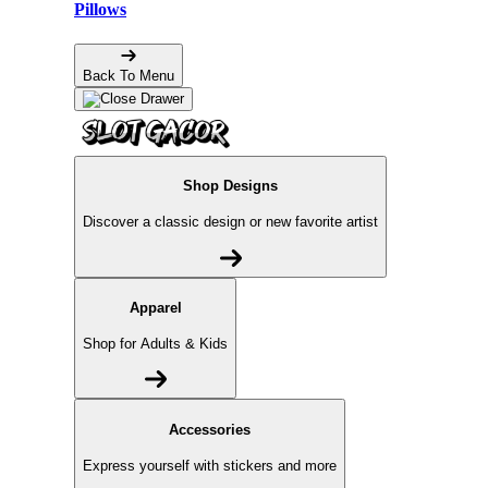
Pillows
Back To Menu
Shop Designs
Discover a classic design or new favorite artist
Apparel
Shop for Adults & Kids
Accessories
Express yourself with stickers and more