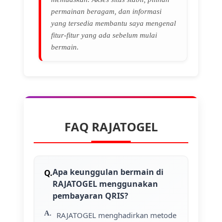
permainan beragam, dan informasi
yang tersedia membantu saya mengenal
fitur-fitur yang ada sebelum mulai
bermain.
FAQ RAJATOGEL
Apa keunggulan bermain di
RAJATOGEL menggunakan
pembayaran QRIS?
RAJATOGEL menghadirkan metode