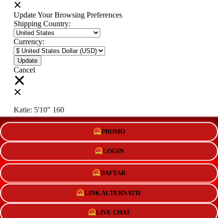
Update Your Browsing Preferences
Shipping Country:
Currency:
Cancel
Katie:
5'10"
160
PROMO
Select your person:
Male
Female
LOGIN
Height
Short
Med
Tall
DAFTAR
Weight
Slim
Avg
Heavy
LINK ALTERNATIF
View Size Chart
LIVE CHAT