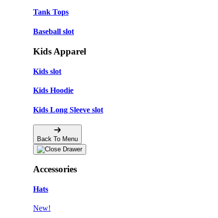
Tank Tops
Baseball slot
Kids Apparel
Kids slot
Kids Hoodie
Kids Long Sleeve slot
Back To Menu
Accessories
Hats
New!