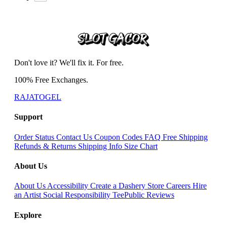
Don't love it? We'll fix it. For free.
100% Free Exchanges.
RAJATOGEL
Support
Order Status
Contact Us
Coupon Codes
FAQ
Free Shipping
Refunds & Returns
Shipping Info
Size Chart
About Us
About Us
Accessibility
Create a Dashery Store
Careers
Hire
an Artist
Social Responsibility
TeePublic Reviews
Explore