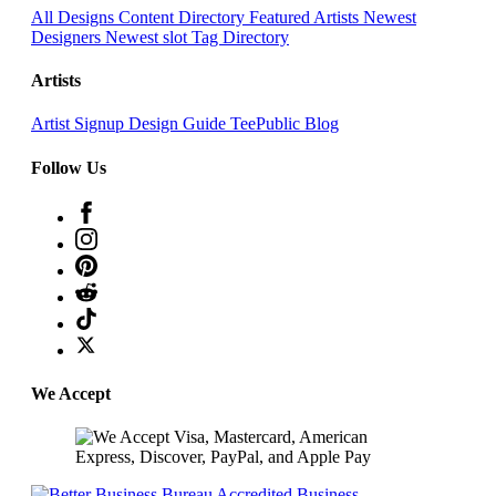
All Designs
Content Directory
Featured Artists
Newest
Designers
Newest slot
Tag Directory
Artists
Artist Signup
Design Guide
TeePublic Blog
Follow Us
We Accept