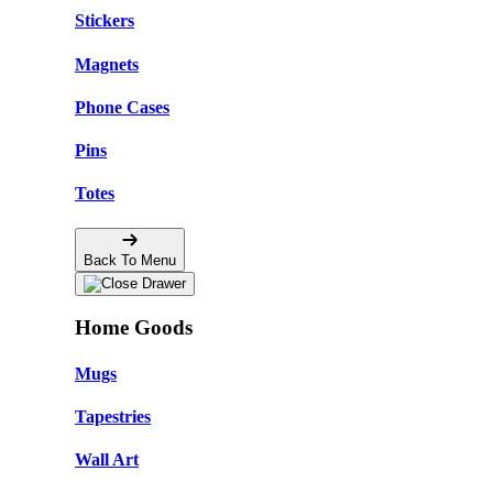
Stickers
Magnets
Phone Cases
Pins
Totes
Back To Menu
Home Goods
Mugs
Tapestries
Wall Art