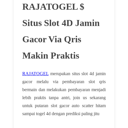
RAJATOGEL $
Situs Slot 4D Jamin
Gacor Via Qris
Makin Praktis
RAJATOGEL
merupakan situs slot 4d jamin
gacor melalu via pembayaran slot qris
bermain dan melakukan pembayaran menjadi
lebih praktis tanpa antri, join us sekarang
untuk putaran slot gacor auto scatter hitam
sampai togel 4d dengan prediksi paling jitu