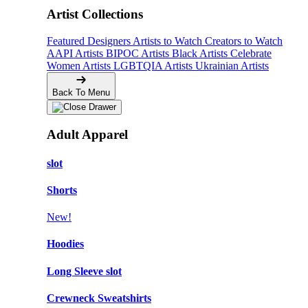
Artist Collections
Featured Designers
Artists to Watch
Creators to Watch
AAPI Artists
BIPOC Artists
Black Artists
Celebrate
Women Artists
LGBTQIA Artists
Ukrainian Artists
Back To Menu
Adult Apparel
slot
Shorts
New!
Hoodies
Long Sleeve slot
Crewneck Sweatshirts