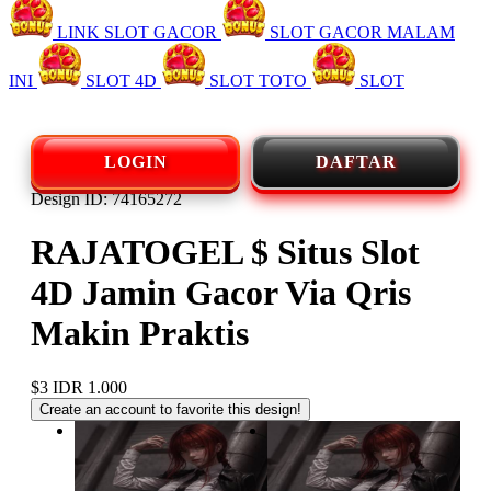
LINK SLOT GACOR
SLOT GACOR MALAM
INI
SLOT 4D
SLOT TOTO
SLOT
LOGIN
DAFTAR
Design ID: 74165272
RAJATOGEL $ Situs Slot
4D Jamin Gacor Via Qris
Makin Praktis
$3
IDR 1.000
Create an account to favorite this design!