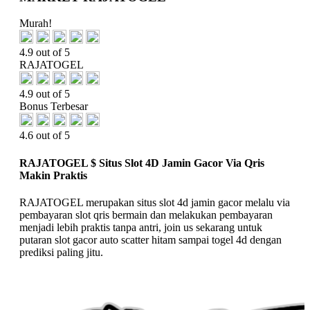
Murah!
4.9 out of 5
RAJATOGEL
4.9 out of 5
Bonus Terbesar
4.6 out of 5
RAJATOGEL $ Situs Slot 4D Jamin Gacor Via Qris
Makin Praktis
RAJATOGEL merupakan situs slot 4d jamin gacor melalu via
pembayaran slot qris bermain dan melakukan pembayaran
menjadi lebih praktis tanpa antri, join us sekarang untuk
putaran slot gacor auto scatter hitam sampai togel 4d dengan
prediksi paling jitu.