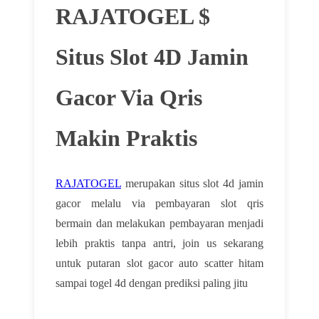
RAJATOGEL $
Situs Slot 4D Jamin
Gacor Via Qris
Makin Praktis
RAJATOGEL
merupakan situs slot 4d jamin
gacor melalu via pembayaran slot qris
bermain dan melakukan pembayaran menjadi
lebih praktis tanpa antri, join us sekarang
untuk putaran slot gacor auto scatter hitam
sampai togel 4d dengan prediksi paling jitu