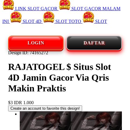
LINK SLOT GACOR
SLOT GACOR MALAM
INI
SLOT 4D
SLOT TOTO
SLOT
LOGIN
DAFTAR
Design ID: 74165272
RAJATOGEL $ Situs Slot
4D Jamin Gacor Via Qris
Makin Praktis
$3
IDR 1.000
Create an account to favorite this design!