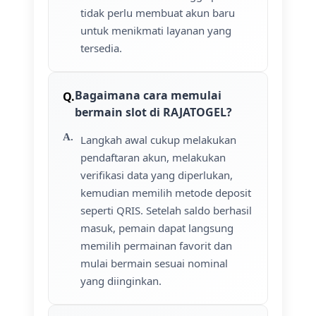
tidak perlu membuat akun baru
untuk menikmati layanan yang
tersedia.
Bagaimana cara memulai
bermain slot di RAJATOGEL?
Langkah awal cukup melakukan
pendaftaran akun, melakukan
verifikasi data yang diperlukan,
kemudian memilih metode deposit
seperti QRIS. Setelah saldo berhasil
masuk, pemain dapat langsung
memilih permainan favorit dan
mulai bermain sesuai nominal
yang diinginkan.