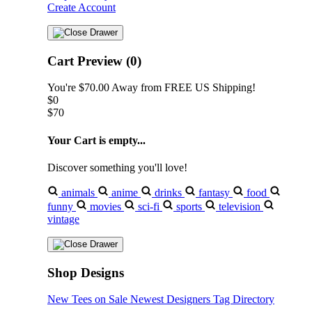
Create Account
Cart Preview (0)
You're
$70.00
Away from
FREE US Shipping!
$0
$70
Your Cart is empty...
Discover something you'll love!
animals
anime
drinks
fantasy
food
funny
movies
sci-fi
sports
television
vintage
Shop Designs
New Tees on Sale
Newest Designers
Tag Directory