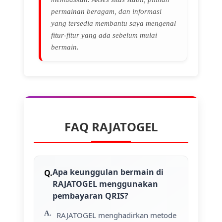
permainan beragam, dan informasi
yang tersedia membantu saya mengenal
fitur-fitur yang ada sebelum mulai
bermain.
FAQ RAJATOGEL
Apa keunggulan bermain di
RAJATOGEL menggunakan
pembayaran QRIS?
RAJATOGEL menghadirkan metode