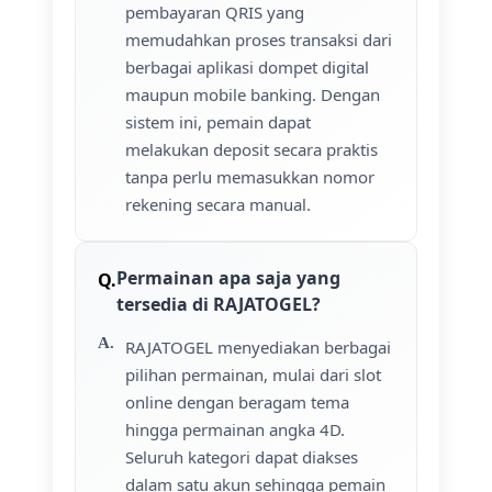
pembayaran QRIS yang
memudahkan proses transaksi dari
berbagai aplikasi dompet digital
maupun mobile banking. Dengan
sistem ini, pemain dapat
melakukan deposit secara praktis
tanpa perlu memasukkan nomor
rekening secara manual.
Permainan apa saja yang
tersedia di RAJATOGEL?
RAJATOGEL menyediakan berbagai
pilihan permainan, mulai dari slot
online dengan beragam tema
hingga permainan angka 4D.
Seluruh kategori dapat diakses
dalam satu akun sehingga pemain