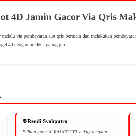
t 4D Jamin Gacor Via Qris Mak
 melalu via pembayaran slot qris bermain dan melakukan pembayaran m
ogel 4d dengan prediksi paling jitu
L
Rendi Syahputra
Pilihan game di RAJATOGEL cukup lengkap.