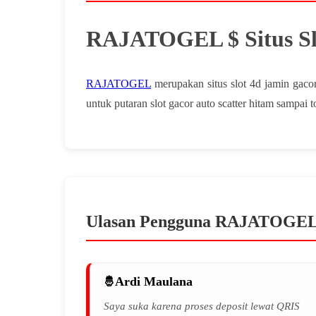
RAJATOGEL $ Situs Slo
RAJATOGEL
merupakan situs slot 4d jamin gacor
untuk putaran slot gacor auto scatter hitam sampai t
Ulasan Pengguna RAJATOGE
Ardi Maulana
Saya suka karena proses deposit lewat QRIS