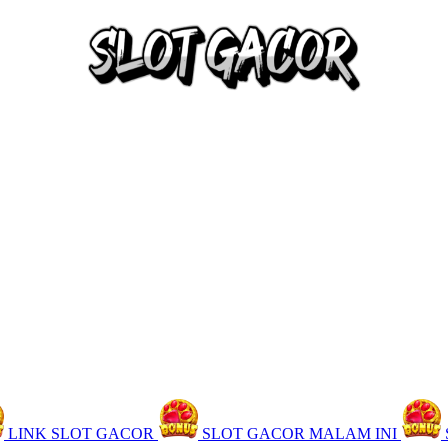
LINK SLOT GACOR
SLOT GACOR MALAM INI