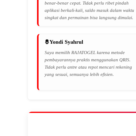
benar-benar cepat. Tidak perlu ribet pindah
aplikasi berkali-kali, saldo masuk dalam waktu
singkat dan permainan bisa langsung dimulai.
Yondi Syahrul
Saya memilih RAJATOGEL karena metode
pembayarannya praktis menggunakan QRIS.
Tidak perlu antre atau repot mencari rekening
yang sesuai, semuanya lebih efisien.