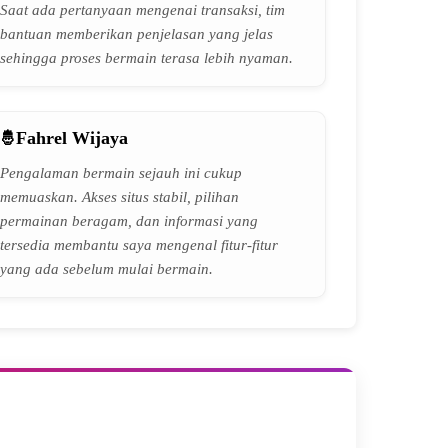
Saat ada pertanyaan mengenai transaksi, tim
bantuan memberikan penjelasan yang jelas
sehingga proses bermain terasa lebih nyaman.
Fahrel Wijaya
Pengalaman bermain sejauh ini cukup
memuaskan. Akses situs stabil, pilihan
permainan beragam, dan informasi yang
tersedia membantu saya mengenal fitur-fitur
yang ada sebelum mulai bermain.