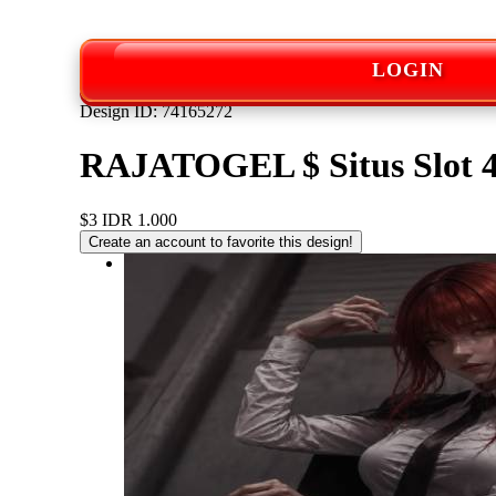
LOGIN
Design ID: 74165272
RAJATOGEL $ Situs Slot 4
$3
IDR 1.000
Create an account to favorite this design!