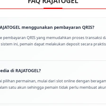
FAQ RAJATOGEL
 RAJATOGEL menggunakan pembayaran QRIS?
pembayaran QRIS yang memudahkan proses transaksi dari 
sistem ini, pemain dapat melakukan deposit secara prakt
sedia di RAJATOGEL?
pilihan permainan, mulai dari slot online dengan berag
dalam satu akun sehingga pemain tidak perlu membuat aku