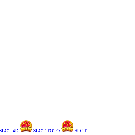
SLOT 4D
SLOT TOTO
SLOT