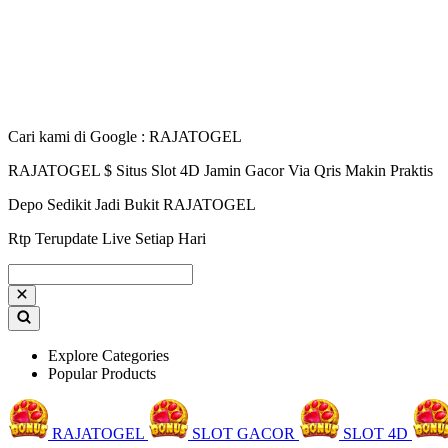
Cari kami di Google : RAJATOGEL
RAJATOGEL $ Situs Slot 4D Jamin Gacor Via Qris Makin Praktis
Depo Sedikit Jadi Bukit RAJATOGEL
Rtp Terupdate Live Setiap Hari
Explore Categories
Popular Products
RAJATOGEL
SLOT GACOR
SLOT 4D