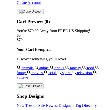
Create Account
Cart Preview (0)
You're
$70.00
Away from
FREE US Shipping!
$0
$70
Your Cart is empty...
Discover something you'll love!
animals
anime
drinks
fantasy
food
funny
movies
sci-fi
sports
television
vintage
Shop Designs
New Tees on Sale
Newest Designers
Tag Directory