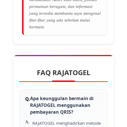
permainan beragam, dan informasi
yang tersedia membantu saya mengenal
fitur-fitur yang ada sebelum mulai
bermain.
FAQ RAJATOGEL
Apa keunggulan bermain di
RAJATOGEL menggunakan
pembayaran QRIS?
RAJATOGEL menghadirkan metode