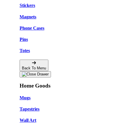
Stickers
Magnets
Phone Cases
Pins
Totes
Back To Menu
Home Goods
Mugs
Tapestries
Wall Art