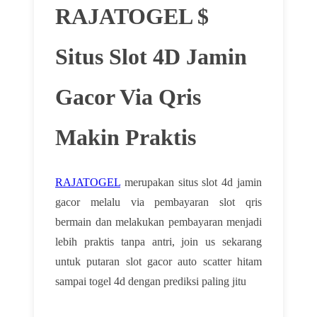
RAJATOGEL $
Situs Slot 4D Jamin
Gacor Via Qris
Makin Praktis
RAJATOGEL
merupakan situs slot 4d jamin
gacor melalu via pembayaran slot qris
bermain dan melakukan pembayaran menjadi
lebih praktis tanpa antri, join us sekarang
untuk putaran slot gacor auto scatter hitam
sampai togel 4d dengan prediksi paling jitu