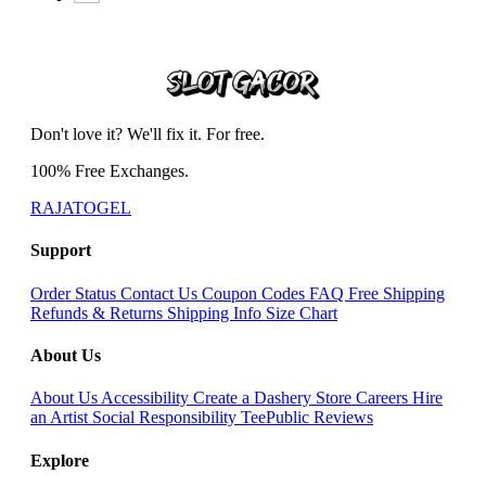
Don't love it? We'll fix it. For free.
100% Free Exchanges.
RAJATOGEL
Support
Order Status
Contact Us
Coupon Codes
FAQ
Free Shipping
Refunds & Returns
Shipping Info
Size Chart
About Us
About Us
Accessibility
Create a Dashery Store
Careers
Hire
an Artist
Social Responsibility
TeePublic Reviews
Explore