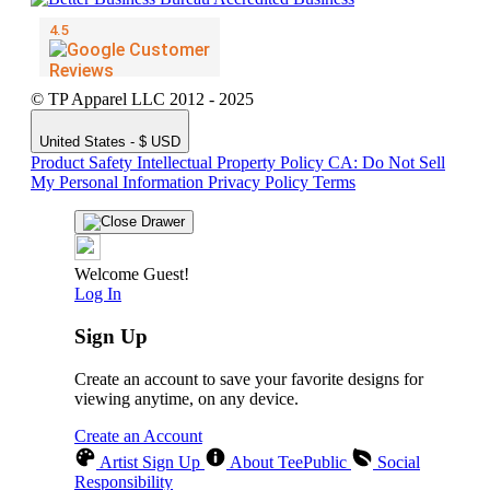
© TP Apparel LLC 2012 - 2025
United States - $ USD
Product Safety
Intellectual Property Policy
CA: Do Not Sell
My Personal Information
Privacy Policy
Terms
Welcome Guest!
Log In
Sign Up
Create an account to save your favorite designs for
viewing anytime, on any device.
Create an Account
Artist Sign Up
About TeePublic
Social
Responsibility