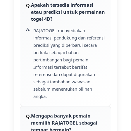
Apakah tersedia informasi
atau prediksi untuk permainan
togel 4D?
RAJATOGEL menyediakan
informasi pendukung dan referensi
prediksi yang diperbarui secara
berkala sebagai bahan
pertimbangan bagi pemain.
Informasi tersebut bersifat
referensi dan dapat digunakan
sebagai tambahan wawasan
sebelum menentukan pilihan
angka.
Mengapa banyak pemain
memilih RAJATOGEL sebagai
tempat bermain?