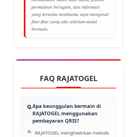
permainan beragam, dan informasi
yang tersedia membantu saya mengenal
fitur-fitur yang ada sebelum mulai
bermain.
FAQ RAJATOGEL
Apa keunggulan bermain di
RAJATOGEL menggunakan
pembayaran QRIS?
RAJATOGEL menghadirkan metode