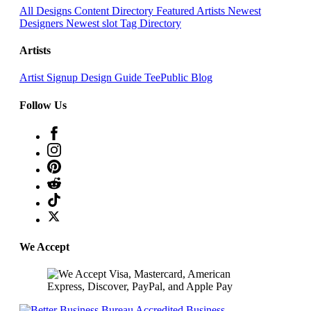
All Designs
Content Directory
Featured Artists
Newest
Designers
Newest slot
Tag Directory
Artists
Artist Signup
Design Guide
TeePublic Blog
Follow Us
We Accept