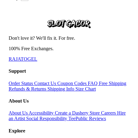
Don't love it? We'll fix it. For free.
100% Free Exchanges.
RAJATOGEL
Support
Order Status
Contact Us
Coupon Codes
FAQ
Free Shipping
Refunds & Returns
Shipping Info
Size Chart
About Us
About Us
Accessibility
Create a Dashery Store
Careers
Hire
an Artist
Social Responsibility
TeePublic Reviews
Explore