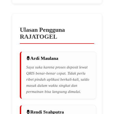
Ulasan Pengguna
RAJATOGEL
Ardi Maulana
Saya suka karena proses deposit lewat
QRIS benar-benar cepat. Tidak perlu
ribet pindah aplikasi berkali-kali, saldo
masuk dalam waktu singkat dan
permainan bisa langsung dimulai.
Rendi Syahputra