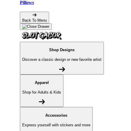
Pillows
Back To Menu
Shop Designs
Discover a classic design or new favorite artist
Apparel
Shop for Adults & Kids
Accessories
Express yourself with stickers and more