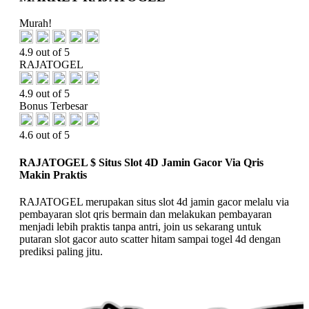
Murah!
4.9 out of 5
RAJATOGEL
4.9 out of 5
Bonus Terbesar
4.6 out of 5
RAJATOGEL $ Situs Slot 4D Jamin Gacor Via Qris
Makin Praktis
RAJATOGEL merupakan situs slot 4d jamin gacor melalu via
pembayaran slot qris bermain dan melakukan pembayaran
menjadi lebih praktis tanpa antri, join us sekarang untuk
putaran slot gacor auto scatter hitam sampai togel 4d dengan
prediksi paling jitu.