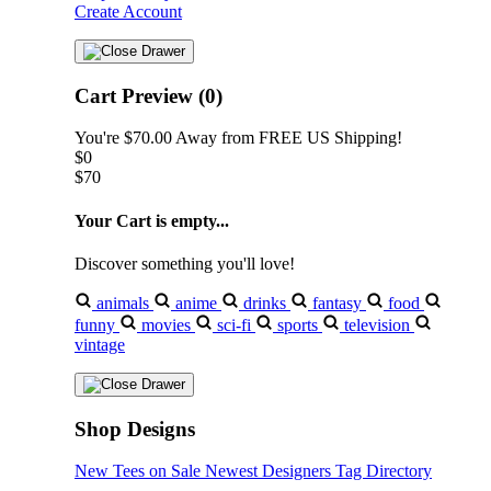
Create Account
Cart Preview (0)
You're
$70.00
Away from
FREE US Shipping!
$0
$70
Your Cart is empty...
Discover something you'll love!
animals
anime
drinks
fantasy
food
funny
movies
sci-fi
sports
television
vintage
Shop Designs
New Tees on Sale
Newest Designers
Tag Directory