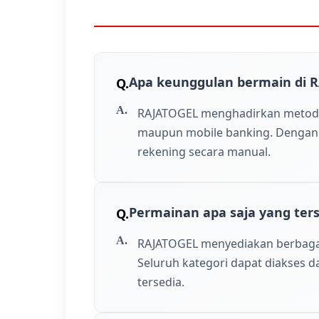
Apa keunggulan bermain di
RAJATOGEL menghadirkan metode 
maupun mobile banking. Dengan 
rekening secara manual.
Permainan apa saja yang ter
RAJATOGEL menyediakan berbagai 
Seluruh kategori dapat diakses 
tersedia.