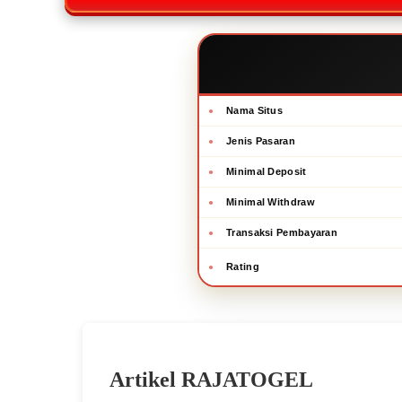
Nama Situs
Jenis Pasaran
Minimal Deposit
Minimal Withdraw
Transaksi Pembayaran
Rating
Artikel RAJATOGEL