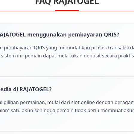
FAQ RAJATOGEL
 RAJATOGEL menggunakan pembayaran QRIS?
pembayaran QRIS yang memudahkan proses transaksi dari 
sistem ini, pemain dapat melakukan deposit secara prakt
sedia di RAJATOGEL?
pilihan permainan, mulai dari slot online dengan berag
dalam satu akun sehingga pemain tidak perlu membuat aku