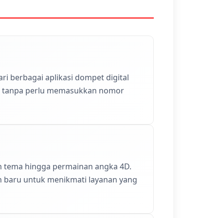
berbagai aplikasi dompet digital
is tanpa perlu memasukkan nomor
am tema hingga permainan angka 4D.
n baru untuk menikmati layanan yang