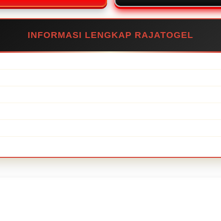
INFORMASI LENGKAP RAJATOGEL