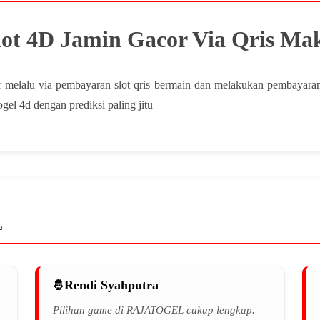
t 4D Jamin Gacor Via Qris Mak
 melalu via pembayaran slot qris bermain dan melakukan pembayaran m
ogel 4d dengan prediksi paling jitu
L
Rendi Syahputra
Pilihan game di RAJATOGEL cukup lengkap.