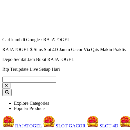
Cari kami di Google : RAJATOGEL
RAJATOGEL $ Situs Slot 4D Jamin Gacor Via Qris Makin Praktis
Depo Sedikit Jadi Bukit RAJATOGEL
Rtp Terupdate Live Setiap Hari
Explore Categories
Popular Products
RAJATOGEL
SLOT GACOR
SLOT 4D